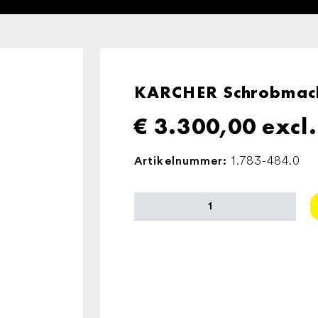
KARCHER Schrobmach
€
3.300,00
excl
1.783-484.0
Artikelnummer:
KARCHER
Schrobmachine
K
Mop
46
aantal