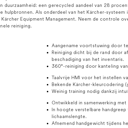
en duurzaamheid: een gerecycled aandeel van 28 proce
e hulpbronnen. Als onderdeel van het Kärcher-systeem i
et Kärcher Equipment Management. Neem de controle ov
ele reiniging.
Aangename voortstuwing door teg
Reiniging dicht bij de rand door 
beschadiging van het inventaris.
360°-reiniging door kanteling van 
Taalvrije HMI voor het instellen v
Bekende Kärcher-kleurcodering (
Weinig training nodig dankzij intu
Ontwikkeld in samenwerking met
In hoogte verstelbare handgreep v
lichaamslengte.
Afnemend handgewicht tijdens he