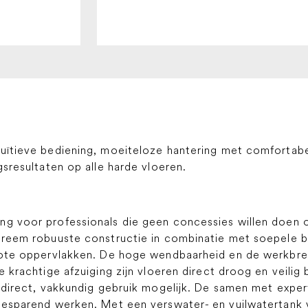
tuïtieve bediening, moeiteloze hantering met comfortab
gsresultaten op alle harde vloeren.
ng voor professionals die geen concessies willen doen
xtreem robuuste constructie in combinatie met soepele b
grote oppervlakken. De hoge wendbaarheid en de werkbr
e krachtige afzuiging zijn vloeren direct droog en veilig
kt direct, vakkundig gebruik mogelijk. De samen met exp
besparend werken. Met een verswater- en vuilwatertank v