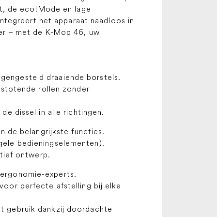
nt, de eco!Mode en lage
ntegreert het apparaat naadloos in
er – met de K-Mop 46, uw
engesteld draaiende borstels.
afstotende rollen zonder
de dissel in alle richtingen.
an de belangrijkste functies.
gele bedieningselementen).
ïtief ontwerp.
 ergonomie-experts.
oor perfecte afstelling bij elke
t gebruik dankzij doordachte