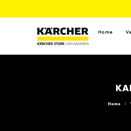
Home
V
KA
Home