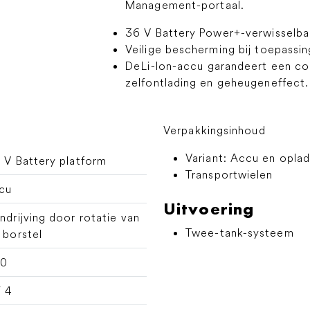
Management-portaal.
36 V Battery Power+-verwisselba
Veilige bescherming bij toepassi
De
Li-Ion
-accu garandeert een c
zelfontlading en geheugeneffect.
Verpakkingsinhoud
Variant: Accu en oplad
 V Battery platform
Transportwielen
cu
Uitvoering
ndrijving door rotatie van
Twee-tank-systeem
 borstel
60
/ 4