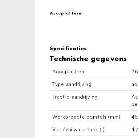
Accuplatform
Specificaties
Technische gegevens
Accuplatform
36
Type aandrijving
ac
Tractie-aandrijving
Aa
de
Werkbreedte borstels (mm)
4
Vers/vuilwatertank (l)
4 