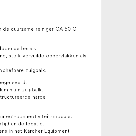
.
an de duurzame reiniger CA 50 C
oldoende bereik.
ine, sterk vervuilde oppervlakken als
 ophefbare zuigbalk.
eegeleverd.
luminium zuigbalk.
structureerde harde
onnect-connectiviteitsmodule.
tijd en de locatie.
ns in het Kärcher Equipment