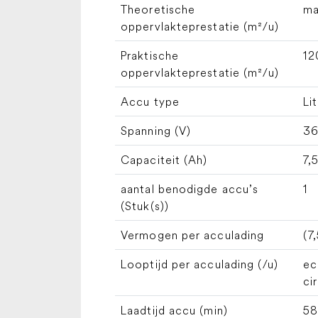
Theoretische
ma
oppervlakteprestatie (m²/u)
Praktische
12
oppervlakteprestatie (m²/u)
Accu type
Li
Spanning (V)
3
Capaciteit (Ah)
7,
aantal benodigde accu’s
1
(Stuk(s))
Vermogen per acculading
(7
Looptijd per acculading (/u)
ec
ci
Laadtijd accu (min)
58