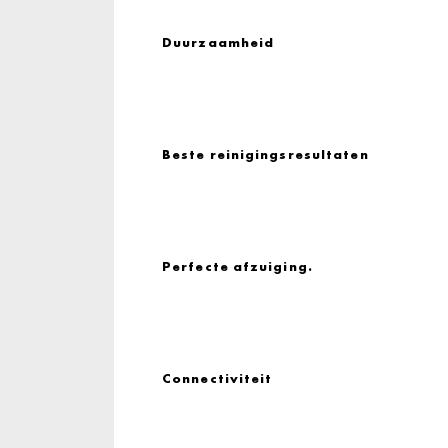
Duurzaamheid
Beste reinigingsresultaten
Perfecte afzuiging.
Connectiviteit