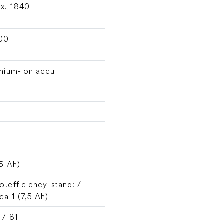
x. 1840
00
thium-ion accu
6
5
,5 Ah)
o!efficiency
-stand: /
rca 1 (7,5 Ah)
 / 81