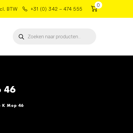
0
cl. BTW
+31 (0) 342 – 474 555
Producten
zoeken
 46
 K Mop 46