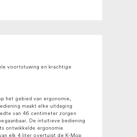
ele voortstuwing en krachtige
 op het gebied van ergonomie,
ediening maakt elke uitdaging
eedte van 46 centimeter zorgen
 begaanbaar. De intuïtieve bediening
erts ontwikkelde ergonomie
an elk 4 liter overtuigt de K-Mop