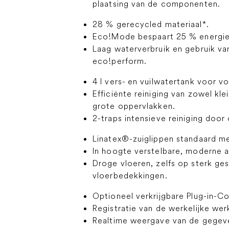
plaatsing van de componenten.
28 % gerecycled materiaal*.
Eco!Mode bespaart 25 % energie
Laag waterverbruik en gebruik v
eco!perform.
4 l vers- en vuilwatertank voor v
Efficiënte reiniging van zowel kle
grote oppervlakken.
2-traps intensieve reiniging door
Linatex®-zuiglippen standaard m
In hoogte verstelbare, moderne a
Droge vloeren, zelfs op sterk ge
vloerbedekkingen.
Optioneel verkrijgbare Plug-in-C
Registratie van de werkelijke werk
Realtime weergave van de gegeve