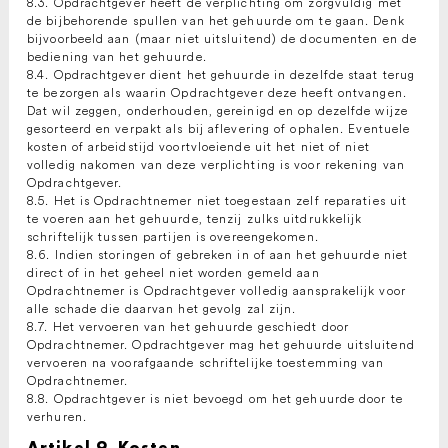
8.3. Opdrachtgever heeft de verplichting om zorgvuldig met
de bijbehorende spullen van het gehuurde om te gaan. Denk
bijvoorbeeld aan (maar niet uitsluitend) de documenten en de
bediening van het gehuurde.
8.4. Opdrachtgever dient het gehuurde in dezelfde staat terug
te bezorgen als waarin Opdrachtgever deze heeft ontvangen.
Dat wil zeggen, onderhouden, gereinigd en op dezelfde wijze
gesorteerd en verpakt als bij aflevering of ophalen. Eventuele
kosten of arbeidstijd voortvloeiende uit het niet of niet
volledig nakomen van deze verplichting is voor rekening van
Opdrachtgever.
8.5. Het is Opdrachtnemer niet toegestaan zelf reparaties uit
te voeren aan het gehuurde, tenzij zulks uitdrukkelijk
schriftelijk tussen partijen is overeengekomen.
8.6. Indien storingen of gebreken in of aan het gehuurde niet
direct of in het geheel niet worden gemeld aan
Opdrachtnemer is Opdrachtgever volledig aansprakelijk voor
alle schade die daarvan het gevolg zal zijn.
8.7. Het vervoeren van het gehuurde geschiedt door
Opdrachtnemer. Opdrachtgever mag het gehuurde uitsluitend
vervoeren na voorafgaande schriftelijke toestemming van
Opdrachtnemer.
8.8. Opdrachtgever is niet bevoegd om het gehuurde door te
verhuren.
Artikel 9. Kosten