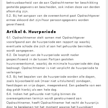
betrouwbaarheid van de aan Opdrachtnemer ter beschikking
gestelde gegevens en bescheiden, ook indien deze van derden
afkomstig zijn.
5.2. Bij het aangaan van de overeenkomst gaat Opdrachtgever
ermee akkoord dat zijn/haar persoonsgegevens worden
geverifieerd.
Artikel 6. Huurperiode
6.1. Opdrachtnemer stelt samen met Opdrachtgever
voorafgaand aan de huurperiode een rapport op waarbij
eventuele schade die zich al aan het gehuurde bevinden,
wordt aangegeven.
6.2. De looptijd van de huurperiode wordt nader
gespecificeerd in de tussen Partijen gesloten
huurovereenkomst, waarbij de minimale huurperiode één dag
bedraagt. Opdrachtnemer is niet verplicht de huurperiode te
verlengen.
6.3. Bij het bepalen van de huurperiode worden alle dagen,
zoals bijvoorbeeld ook (maar niet uitsluitend) zondagen,
feestdagen en vrije dagen, meegerekend. Een gedeelte van een
dag geldt hierbij als een hele dag.
6.4. Indien het gehuurde niet tijdig binnen de
overeengekomen termijn wordt geretourneerd aan
Opdrachtnemer, heeft Opdrachtnemer het recht de huurprijs
door te berekenen tot het moment waarop het huurobject