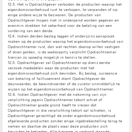
12.3. Het is Opdrachtgever verboden de producten waarop het
eigendomsvoorbehoud rust te verkopen, te verpanden of op
enige andere wijze te bezwaren. De producten van
Opdrachtgever mogen niet in onderpand worden gegeven en
evenmin strekken tot zekerheid voor de betaling van een
vordering van een derde.
12.4. Indien derden beslag leggen of anderszins aanspraak
maken op de producten waarop het eigendomsvoorbehoud van
Opdrachtnemer rust, dan wel rechten daarop willen vestigen
of doen gelden, is de wederpartij verplicht Opdrachtnemer
hiervan zo spoedig mogelijk in kennis te stellen.
12.5. Opdrachtgever zal Opdrachtnemer op diens eerste
verzoek mededelen waar de producten met het
eigendomsvoorbehoud zich bevinden. Bij beslag, surseance
van betaling of faillissement dient Opdrachtgever de
deurwaarder, de bewindvoerder of de curator onmiddellijk te
wijzen op het eigendomsvoorbehoud van Opdrachtnemer.
12.6. Indien Opdrachtgever met de nakoming van zijn
verplichting jegens Opdrachtnemer tekort schiet of
Opdrachtnemer goede grond heeft te vrezen dat
Opdrachtgever in die verplichting tekort zal schieten, is
Opdrachtgever gerechtigd de onder eigendomsvoorbehoud
afgeleverde producten zonder enige ingebrekestelling terug te
nemen en daartoe de plaats waar deze producten zich
bevinden te betreden. Alle hiermee in verband staande