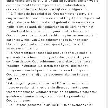
ontbindingsrecht geldt uitsluitend bij overeenkomsten waarbij
een consument Opdrachtgever is en is uitgesloten bij
overeenkomsten waarbij een bedrijf Opdrachtgever is.
14.2. Tijdens de bedenktijd zal Opdrachtgever zorgvuldig
omgaan met het product en de verpakking. Opdrachtgever zal
het product slechts uitpakken of gebruiken in de mate die
nodig is om de aard, de kenmerken en de werking van het
product vast te stellen. Het uitgangspunt is hierbij dat
Opdrachtgever het product slechts mag inspecteren zoals hij
dat in de winkel van Opdrachtnemer zou kunnen doen.
Opdrachtgever zal anders aansprakelijk zijn voor de
waardevermindering.
14.3. Opdrachtgever zendt het product op terug met alle
geleverde toebehoren, in originele staat, verpakking en
conform de door Opdrachtnemer verstrekte duidelijke en
redelijke instructies. De kosten met betrekking tot het
terugsturen van het product komen voor rekening van
Opdrachtgever, tenzij anders overeengekomen is tussen
Partijen.
14.4. Hetgeen genoemd in artikel 11.1. geldt niet als de
huurovereenkomst is gesloten in direct contact tussen
Opdrachtnemer en Opdrachtgever, en de huurovereenkomst
gesloten is binnen de zogenoemde verkoopruimte van
Opdrachtnemer.
14.5. Hetgeen genoemd in artikel 11.1. geldt eveneens niet