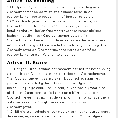
Artikel 10. Betaling
10.1. Opdrachtgever dient het verschuldigde bedrag aan
Opdrachtnemer op de wijze zoals omschreven in de
overeenkomst, bestelbevestiging of factuur te betalen.
10.2. Opdrachtgever dient het verschuldigde bedrag aan
Opdrachtnemer te betalen vóór het verstrijken van de
betalingsdatum. Indien Opdrachtgever het verschuldigde
bedrag niet tijdig aan Opdrachtnemer betaalt, is
Opdrachtnemer bevoegd om de extra kosten die voortvloeien
uit het niet tijdig voldoen van het verschuldigde bedrag door
Opdrachtgever op Opdrachtgever te verhalen en/of de
overeenkomst tussen Partijen te ontbinden.
Artikel 11. Risico
11.1. Het gehuurde is vanaf het moment dat het ter beschikking
gesteld is aan Opdrachtgever voor risico van Opdrachtgever.
11.2. Opdrachtgever is aansprakelijk voor schade aan het
gehuurde, zodra het gehuurde aan Opdrachtgever ter
beschikking is gesteld. Denk hierbij bijvoorbeeld (maar niet
uitsluitend) aan schade die is ontstaan bij gebruik door
Opdrachtgever in strijd met de verplichtingen of schade die is
ontstaan door opzettelijk handelen of nalaten van
Opdrachtgever.
11.3. Bij diefstal, schade of een gebrek aan het gehuurde wordt
de vervangingswaarde van het gehuurde bij Opdrachtgever in