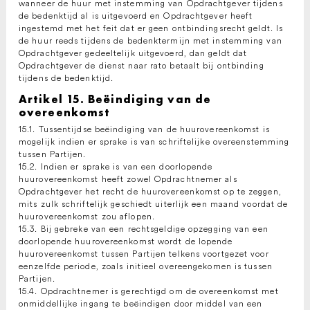
wanneer de huur met instemming van Opdrachtgever tijdens
de bedenktijd al is uitgevoerd en Opdrachtgever heeft
ingestemd met het feit dat er geen ontbindingsrecht geldt. Is
de huur reeds tijdens de bedenktermijn met instemming van
Opdrachtgever gedeeltelijk uitgevoerd, dan geldt dat
Opdrachtgever de dienst naar rato betaalt bij ontbinding
tijdens de bedenktijd.
Artikel 15. Beëindiging van de
overeenkomst
15.1. Tussentijdse beëindiging van de huurovereenkomst is
mogelijk indien er sprake is van schriftelijke overeenstemming
tussen Partijen.
15.2. Indien er sprake is van een doorlopende
huurovereenkomst heeft zowel Opdrachtnemer als
Opdrachtgever het recht de huurovereenkomst op te zeggen,
mits zulk schriftelijk geschiedt uiterlijk een maand voordat de
huurovereenkomst zou aflopen.
15.3. Bij gebreke van een rechtsgeldige opzegging van een
doorlopende huurovereenkomst wordt de lopende
huurovereenkomst tussen Partijen telkens voortgezet voor
eenzelfde periode, zoals initieel overeengekomen is tussen
Partijen.
15.4. Opdrachtnemer is gerechtigd om de overeenkomst met
onmiddellijke ingang te beëindigen door middel van een