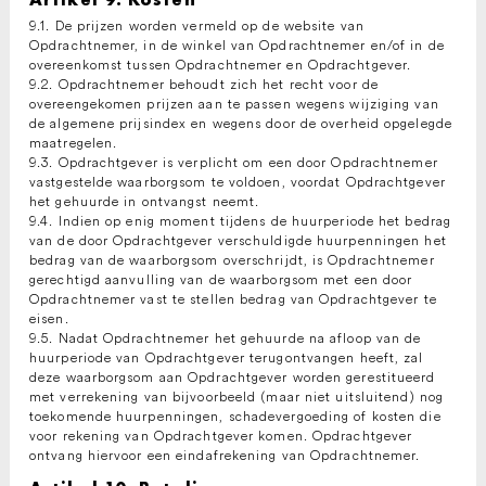
9.1. De prijzen worden vermeld op de website van
Opdrachtnemer, in de winkel van Opdrachtnemer en/of in de
overeenkomst tussen Opdrachtnemer en Opdrachtgever.
9.2. Opdrachtnemer behoudt zich het recht voor de
overeengekomen prijzen aan te passen wegens wijziging van
de algemene prijsindex en wegens door de overheid opgelegde
maatregelen.
9.3. Opdrachtgever is verplicht om een door Opdrachtnemer
vastgestelde waarborgsom te voldoen, voordat Opdrachtgever
het gehuurde in ontvangst neemt.
9.4. Indien op enig moment tijdens de huurperiode het bedrag
van de door Opdrachtgever verschuldigde huurpenningen het
bedrag van de waarborgsom overschrijdt, is Opdrachtnemer
gerechtigd aanvulling van de waarborgsom met een door
Opdrachtnemer vast te stellen bedrag van Opdrachtgever te
eisen.
9.5. Nadat Opdrachtnemer het gehuurde na afloop van de
huurperiode van Opdrachtgever terugontvangen heeft, zal
deze waarborgsom aan Opdrachtgever worden gerestitueerd
met verrekening van bijvoorbeeld (maar niet uitsluitend) nog
toekomende huurpenningen, schadevergoeding of kosten die
voor rekening van Opdrachtgever komen. Opdrachtgever
ontvang hiervoor een eindafrekening van Opdrachtnemer.