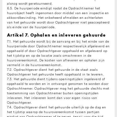
alsnog wordt geretourneerd.
6.5. De huurperiode eindigt nadat de Opdrachtnemer het
huurobject heeft ingenomen door middel van een inspectie en
akkoordbevinding. Het onbeheerd afmelden en achterlaten
van het gehuurde wordt door Opdrachtgever niet geaccepteerd
als einde van de huurperiode.
Artikel 7. Ophalen en inleveren gehuurde
7.1. Het gehuurde wordt bij de aanvang en bij het einde van de
huurperiode door Opdrachtnemer respectievelijk afgeleverd en
opgehaald of door Opdrachtgever opgehaald en afgeleverd op
het tijdstip en op de locatie zoals omschreven in de
huurovereenkomst. De kosten van afleveren en ophalen zijn
vermeld in de huurovereenkomst.
7.2. Opdrachtgever dient het gehuurde in de staat zoals
Opdrachtgever het gehuurde heeft opgehaald in te leveren.
7.3. Het gehuurde dient tijdens openingstijden ingeleverd of
opgehaald te worden en in ontvangst genomen te worden door
Opdrachtnemer. Opdrachtgever mag het gehuurde slechts met
toestemming van Opdrachtnemer buiten openingstijden
inleveren. Het inleveren komt dan voor eigen risico van
Opdrachtgever.
7.4. Opdrachtgever dient het gehuurde uiterlijk op de dag en
het tijdstip waarop de huurovereenkomst tussen partijen
eindigt aan Opdrachtnemer af te geven, tenzij voor die tijd