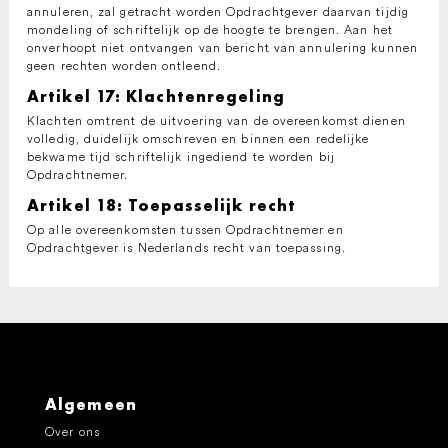
annuleren, zal getracht worden Opdrachtgever daarvan tijdig
mondeling of schriftelijk op de hoogte te brengen. Aan het
onverhoopt niet ontvangen van bericht van annulering kunnen
geen rechten worden ontleend.
Artikel 17: Klachtenregeling
Klachten omtrent de uitvoering van de overeenkomst dienen
volledig, duidelijk omschreven en binnen een redelijke
bekwame tijd schriftelijk ingediend te worden bij
Opdrachtnemer.
Artikel 18: Toepasselijk recht
Op alle overeenkomsten tussen Opdrachtnemer en
Opdrachtgever is Nederlands recht van toepassing.
Algemeen
Over ons