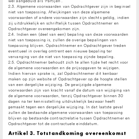
wel aangeduid als ‘Partijen’.
2.3. Algemene voorwaarden van Opdrachtgever zijn in beginsel
niet van toepassing. Afwijkingen van deze algemene
voorwaarden of andere voorwaarden zijn slechts geldig, indien
zij uitdrukkelijk en schriftelijk tussen Opdrachtnemer en
Opdrachtgever overeengekomen zijn.
2.4. Indien een (deel van een) bepaling van deze voorwaarden
niet van toepassing is, zullen de overige bepalingen van
toepassing blijven. Opdrachtnemer en Opdrachtgever treden
eventueel in overleg omtrent een nieuwe bepaling ter
vervanging van de niet van toepassing zijnde bepaling.
2.5. Opdrachtnemer behoudt zich te allen tijde het recht voor
de algemene voorwaarden en de prijsopgaven te wijzigen.
Indien hiervan sprake is, zal Opdrachtnemer dit kenbaar
maken op zijn website of Opdrachtgever op de hoogte stellen
van een dergelijke wijziging. De gewijzigde algemene
voorwaarden zijn van kracht vanaf de datum van wijziging van
de algemene voorwaarden, tenzij Opdrachtgever binnen 30
dagen na ter kennisstelling uitdrukkelijk bezwaar heeft
gemaakt tegen een dergelijke wijziging. In dat laatste geval
zullen de bestaande algemene voorwaarden van toepassing
blijven op bestaande contractrelatie tussen Opdrachtnemer en
Opdrachtgever tot de contractuele einddatum.
Artikel 3. Totstandkoming overeenkomst