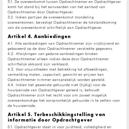
3.1. De overeenkomst tussen Opdrachtnemer en Opdrachtgever
komt tot stand bij het aanvaarden van het aanbod van
Opdrachtnemer door Opdrachtgever.
3.2. Indien partijen de overeenkomst mondeling
overeenkomen, bevestigt Opdrachtnemer de totstandkoming
van de overeenkomst schriftelijk aan Opdrachtgever.
Artikel 4. Aanbiedingen
4.1. Alle aanbiedingen van Opdrachtnemer zijn vrijblijvend en
gebaseerd op de door Opdrachtnemer verstrekte gegevens.
4.2. Afwijkingen van gedane aanbiedingen binden
Opdrachtnemer alleen indien deze door Opdrachtnemer
schriftelijk akkoord zijn verklaard.
4.3. Voor onjuistheden met betrekking tot afbeeldingen,
vermelding maten, capaciteit, gewicht en prijzen kan
Opdrachtnemer nimmer aansprakelijk worden gesteld.
4.4. Indien het gewenste gehuurde niet (tijdig) voor de
huurperiode van Opdrachtgever gereed is, behoudt
Opdrachtnemer zich het recht voor om zoveel mogelijk
overeenkomstige het oorspronkelijk gehuurde in te zetten voor
de huurperiode.
Artikel 5. Terbeschikkingstelling van
informatie door Opdrachtgever
5.1. Opdrachtgever staat in voor juistheid, volledigheid en