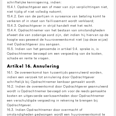
schriftelijke kennisgeving, indien:
15.4.1. Opdrachtgever een of meer van zijn verplichtingen niet,
niet tijdig of niet volledig nakomt;
15.4.2. Een van de partijen in surseance van betaling komt te
verkeren of in staat van faillissement wordt verklaard;
15.4.3. Opdrachtgever in strijd handelt met het recht.
15.4.4. Opdrachtnemer van het bestaan van omstandigheden
afweet die van zodanige aard zijn, dat indien hij hiervan op de
hoogte was geweest de huurovereenkomst niet (op deze wijze)
met Opdrachtgever zou aangaan.
15.5. Indien van het genoemde in artikel 9.4. sprake is, is
Opdrachtnemer bevoegd om een vergoeding van de kosten,
schade en rente te vragen.
Artikel 16. Annulering
16.1. De overeenkomst kan tussentijds geannuleerd worden,
indien een verzoek tot annulering door Opdrachtgever
schriftelijk bij Opdrachtnemer kenbaar gemaakt wordt.
16.2. Indien de overeenkomst door Opdrachtgever geannuleerd
wordt is Opdrachtnemer bevoegd om voor de reeds gemaakte
kosten en uitgevoerde werkzaamheden door Opdrachtnemer
een verschuldigde vergoeding in rekening te brengen bij
Opdrachtgever.
16.3. Indien Opdrachtnemer door overmacht of
omstandigheden gedwongen wordt een huurovereenkomst te