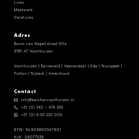
Links
Maatwerk
Vacatures
Adres
Baron van Nagellstraat 90a
3781 AT Voorthuizen
Voorthuizen | Barneveld | Veenendaal | Ede | Nunspeet |
Putten | Nijkerk | Amersfoort
Contact
info@karchervoorthuizen.nl
+31 (0) 342 – 474 555
+31 (0) 6-53 222 005
BTW: NL806860947B01
KvK: 08077938