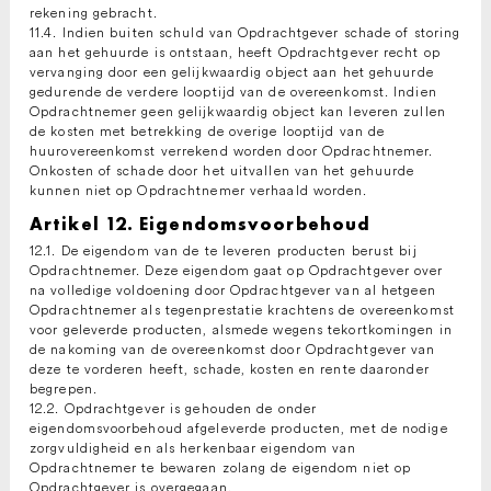
rekening gebracht.
11.4. Indien buiten schuld van Opdrachtgever schade of storing
aan het gehuurde is ontstaan, heeft Opdrachtgever recht op
vervanging door een gelijkwaardig object aan het gehuurde
gedurende de verdere looptijd van de overeenkomst. Indien
Opdrachtnemer geen gelijkwaardig object kan leveren zullen
de kosten met betrekking de overige looptijd van de
huurovereenkomst verrekend worden door Opdrachtnemer.
Onkosten of schade door het uitvallen van het gehuurde
kunnen niet op Opdrachtnemer verhaald worden.
Artikel 12. Eigendomsvoorbehoud
12.1. De eigendom van de te leveren producten berust bij
Opdrachtnemer. Deze eigendom gaat op Opdrachtgever over
na volledige voldoening door Opdrachtgever van al hetgeen
Opdrachtnemer als tegenprestatie krachtens de overeenkomst
voor geleverde producten, alsmede wegens tekortkomingen in
de nakoming van de overeenkomst door Opdrachtgever van
deze te vorderen heeft, schade, kosten en rente daaronder
begrepen.
12.2. Opdrachtgever is gehouden de onder
eigendomsvoorbehoud afgeleverde producten, met de nodige
zorgvuldigheid en als herkenbaar eigendom van
Opdrachtnemer te bewaren zolang de eigendom niet op
Opdrachtgever is overgegaan.