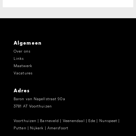
Algemeen
Over ons
Links
Maatwerk
Vacatures
Adres
Baron van Nagellstraat 90a
3781 AT Voorthuizen
Voorthuizen | Barneveld | Veenendaal | Ede | Nunspeet |
Putten | Nijkerk | Amersfoort