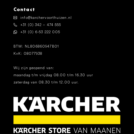
Contact
info@karchervoorthuizen.nl
+31 (0) 342 – 474 555
+31 (0) 6-53 222 005
BTW: NL806860947B01
KvK: 08077938
Wij zijn geopend van:
maandag t/m vrijdag 08.00 t/m 16.30 uur
zaterdag van 08.30 t/m 12.00 uur.