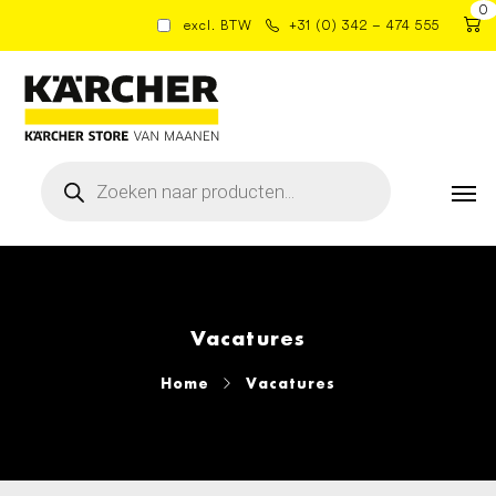
0
excl. BTW
+31 (0) 342 – 474 555
Producten
zoeken
Vacatures
Home
Vacatures