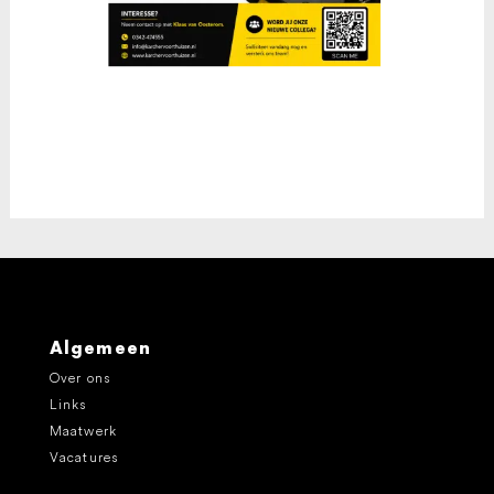
Algemeen
Over ons
Links
Maatwerk
Vacatures