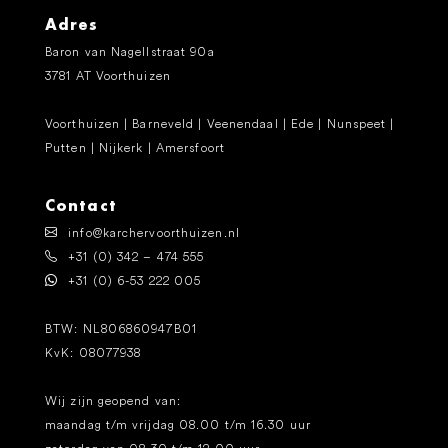
Adres
Baron van Nagellstraat 90a
3781 AT Voorthuizen
Voorthuizen | Barneveld | Veenendaal | Ede | Nunspeet |
Putten | Nijkerk | Amersfoort
Contact
info@karchervoorthuizen.nl
+31 (0) 342 – 474 555
+31 (0) 6-53 222 005
BTW: NL806860947B01
KvK: 08077938
Wij zijn geopend van:
maandag t/m vrijdag 08.00 t/m 16.30 uur