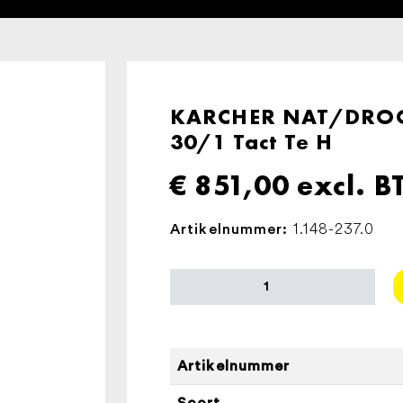
KARCHER NAT/DROO
30/1 Tact Te H
€
851,00
excl. 
1.148-237.0
Artikelnummer:
KARCHER
NAT/DROOG
STOFZUIGER
NT
30/1
Artikelnummer
Tact
Soort