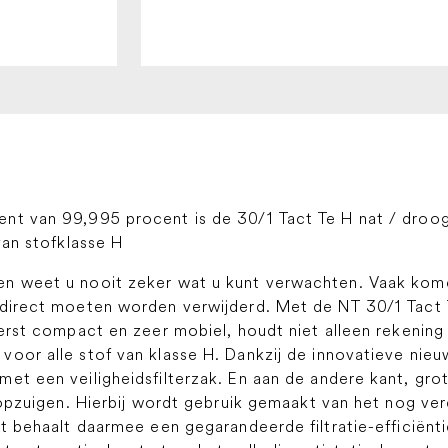
nt van 99,995 procent is de 30/1 Tact Te H nat / droog
van stofklasse H
en weet u nooit zeker wat u kunt verwachten. Vaak kome
 direct moeten worden verwijderd. Met de NT 30/1 Tact T
iterst compact en zeer mobiel, houdt niet alleen rekeni
oor alle stof van klasse H. Dankzij de innovatieve nieuw
et een veiligheidsfilterzak. En aan de andere kant, gro
r opzuigen. Hierbij wordt gebruik gemaakt van het nog ve
at behaalt daarmee een gegarandeerde filtratie-efficiën