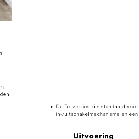
g
ers
rden.
De Te-versies zijn standaard voo
in-/uitschakelmechanisme en een 
Uitvoering