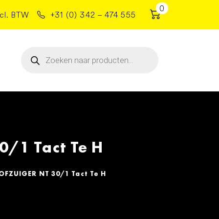
0
cl. BTW
+31 (0) 342 – 474 555
Producten
zoeken
/1 Tact Te H
ZUIGER NT 30/1 Tact Te H