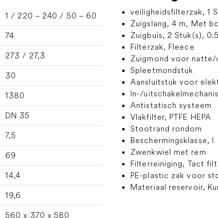
veiligheidsfilterzak, 1 
1 / 220 – 240 / 50 – 60
Zuigslang, 4 m, Met bo
Zuigbuis, 2 Stuk(s), 0.
74
Filterzak, Fleece
273 / 27,3
Zuigmond voor natte/
Spleetmondstuk
30
Aansluitstuk voor ele
In-/uitschakelmechani
1380
Antistatisch systeem
DN 35
Vlakfilter, PTFE HEPA
Stootrand rondom
7,5
Beschermingsklasse, I
Zwenkwiel met rem
69
Filterreiniging, Tact fil
14,4
PE-plastic zak voor sto
Materiaal reservoir, K
19,6
560 x 370 x 580