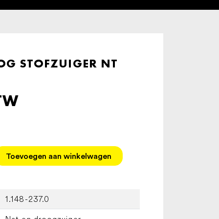
G STOFZUIGER NT
BTW
Toevoegen aan winkelwagen
1.148-237.0
Nat en droogzuiger