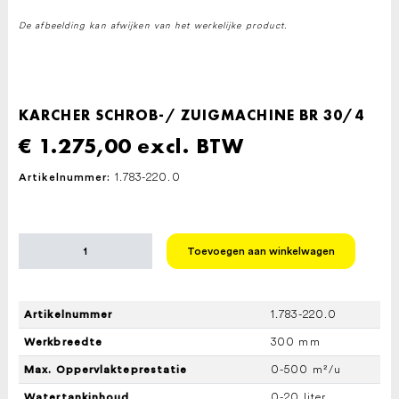
De afbeelding kan afwijken van het werkelijke product.
KARCHER SCHROB-/ ZUIGMACHINE BR 30/4
€
1.275,00
excl. BTW
1.783-220.0
Artikelnummer:
KARCHER
Toevoegen aan winkelwagen
SCHROB-/
ZUIGMACHINE
BR
30/4
1.783-220.0
Artikelnummer
aantal
300 mm
Werkbreedte
0-500 m²/u
Max. Oppervlakteprestatie
0-20 liter
Watertankinhoud