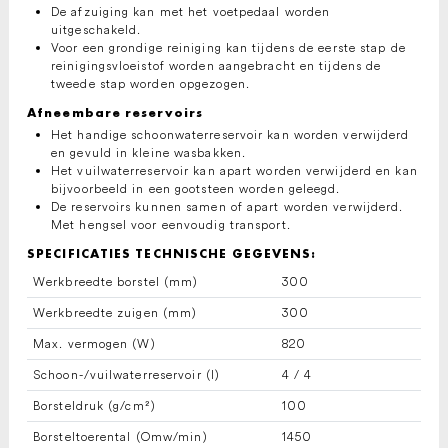
De afzuiging kan met het voetpedaal worden
uitgeschakeld.
Voor een grondige reiniging kan tijdens de eerste stap de
reinigingsvloeistof worden aangebracht en tijdens de
tweede stap worden opgezogen.
Afneembare reservoirs
Het handige schoonwaterreservoir kan worden verwijderd
en gevuld in kleine wasbakken.
Het vuilwaterreservoir kan apart worden verwijderd en kan
bijvoorbeeld in een gootsteen worden geleegd.
De reservoirs kunnen samen of apart worden verwijderd.
Met hengsel voor eenvoudig transport.
SPECIFICATIES TECHNISCHE GEGEVENS:
Werkbreedte borstel (mm)
300
Werkbreedte zuigen (mm)
300
Max. vermogen (W)
820
Schoon-/vuilwaterreservoir (l)
4 / 4
Borsteldruk (g/cm²)
100
Borsteltoerental (Omw/min)
1450