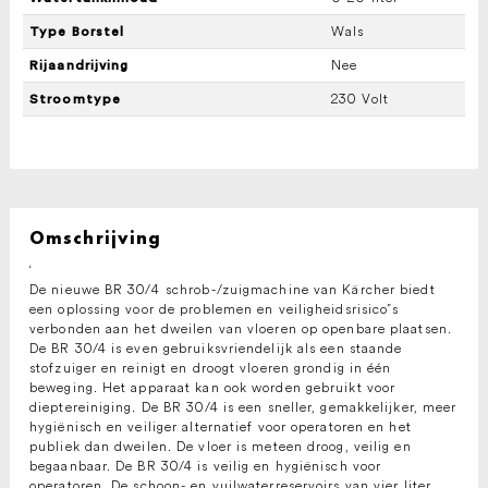
Wals
Type Borstel
Nee
Rijaandrijving
230 Volt
Stroomtype
Omschrijving
‘
De nieuwe BR 30/4 schrob-/zuigmachine van Kärcher biedt
een oplossing voor de problemen en veiligheidsrisico”s
verbonden aan het dweilen van vloeren op openbare plaatsen.
De BR 30/4 is even gebruiksvriendelijk als een staande
stofzuiger en reinigt en droogt vloeren grondig in één
beweging. Het apparaat kan ook worden gebruikt voor
dieptereiniging. De BR 30/4 is een sneller, gemakkelijker, meer
hygiënisch en veiliger alternatief voor operatoren en het
publiek dan dweilen. De vloer is meteen droog, veilig en
begaanbaar. De BR 30/4 is veilig en hygiënisch voor
operatoren. De schoon- en vuilwaterreservoirs van vier liter