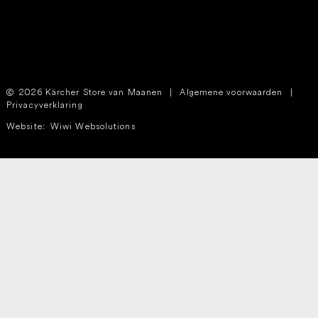
2026 Kärcher Store van Maanen
|
Algemene voorwaarden
|
Privacyverklaring
Website:
Wiwi Websolutions