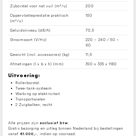
Zijborstel voor nat vuil (m²/u)
200
Oppervlakteprestatie praktisch
150
(m²/u)
Geluidsniveau (dB/A)
70,5
Stroomsoort (V/Hz)
220 – 240 / 50 –
60
Gewicht (incl. accessoires) (kg)
11,5
Afmetingen (l x b x h) (mm)
390 x 335 x 1180
Uitvoering:
Rollerborstel
Twee-tank-systeem
Werking op elektriciteit
Transportwielen
2 Zuigbalken, recht
Alle prijzen zijn
.
exclusief btw
Gratis bezorging en uitleg binnen Nederland bij bestellingen
vanaf
, indien op voorraad.
€1.000,-