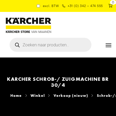
0
excl. BTW
+31 (0) 342 – 474 555
Producten
zoeken
KARCHER SCHROB-/ ZUIGMACHINE BR
30/4
Home
Winkel
Verkoop (nieuw)
Schrob-/