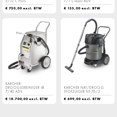
5/12 C PLUS
7/1 Classic ADV
€
730,00
excl. BTW
€
135,00
excl. BTW
KARCHER
DROOGIJSREINIGER IB
KARCHER NAT/DROOG
7/40 ADV
STOFZUIGER NT 70/2
€
18.700,00
excl. BTW
€
699,00
excl. BTW