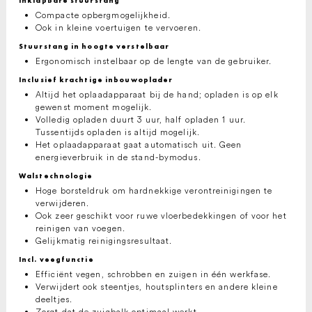
Inklapbare stuurstang
Compacte opbergmogelijkheid.
Ook in kleine voertuigen te vervoeren.
Stuurstang in hoogte verstelbaar
Ergonomisch instelbaar op de lengte van de gebruiker.
Inclusief krachtige inbouwoplader
Altijd het oplaadapparaat bij de hand; opladen is op elk
gewenst moment mogelijk.
Volledig opladen duurt 3 uur, half opladen 1 uur.
Tussentijds opladen is altijd mogelijk.
Het oplaadapparaat gaat automatisch uit. Geen
energieverbruik in de stand-bymodus.
Walstechnologie
Hoge borsteldruk om hardnekkige verontreinigingen te
verwijderen.
Ook zeer geschikt voor ruwe vloerbedekkingen of voor het
reinigen van voegen.
Gelijkmatig reinigingsresultaat.
Incl. veegfunctie
Efficiënt vegen, schrobben en zuigen in één werkfase.
Verwijdert ook steentjes, houtsplinters en andere kleine
deeltjes.
Zorgt dat de zuigbalk optimaal werkt.