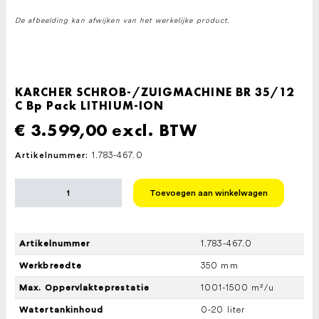
De afbeelding kan afwijken van het werkelijke product.
KARCHER SCHROB-/ZUIGMACHINE BR 35/12
C Bp Pack LITHIUM-ION
€
3.599,00
excl. BTW
1.783-467.0
Artikelnummer:
KARCHER
Toevoegen aan winkelwagen
SCHROB-/ZUIGMACHINE
BR
35/12
C
1.783-467.0
Artikelnummer
Bp
Pack
350 mm
Werkbreedte
LITHIUM-
ION
1001-1500 m²/u
Max. Oppervlakteprestatie
aantal
0-20 liter
Watertankinhoud