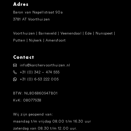
Adres
Baron van Nagellstraat 90a
3781 AT Voorthuizen
Voorthuizen | Barneveld | Veenendaal | Ede | Nunspeet |
Putten | Nijkerk | Amersfoort
Contact
info@karchervoorthuizen.nl
+31 (0) 342 – 474 555
+31 (0) 6-53 222 005
BTW: NL806860947B01
KvK: 08077938
Wij zijn geopend van:
maandag t/m vrijdag 08.00 t/m 16.30 uur
zaterdag van 08.30 t/m 12.00 uur.