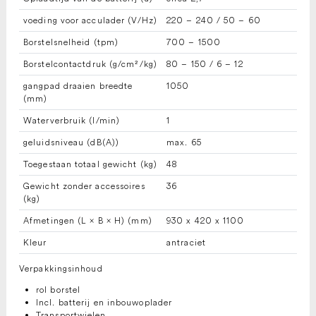
voeding voor acculader (V/
Hz
)
220 – 240 / 50 – 60
Borstelsnelheid (tpm)
700 – 1500
Borstelcontactdruk (g/cm²/kg)
80 – 150 / 6 – 12
gangpad draaien breedte
1050
(mm)
Waterverbruik (l/min)
1
geluidsniveau (dB(A))
max. 65
Toegestaan totaal gewicht (kg)
48
Gewicht zonder accessoires
36
(kg)
Afmetingen (L × B × H) (mm)
930 x 420 x 1100
Kleur
antraciet
Verpakkingsinhoud
rol borstel
Incl. batterij en inbouwoplader
Transportwielen