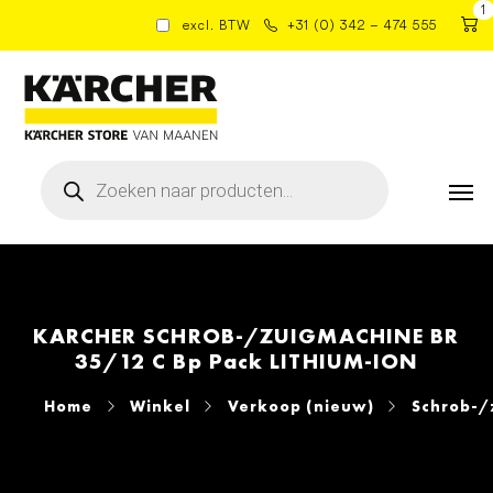
1
excl. BTW
+31 (0) 342 – 474 555
Producten
zoeken
KARCHER SCHROB-/ZUIGMACHINE BR
35/12 C Bp Pack LITHIUM-ION
Home
Winkel
Verkoop (nieuw)
Schrob-/