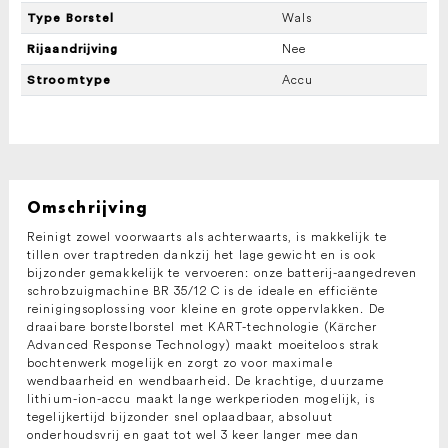
Wals
Type Borstel
Nee
Rijaandrijving
Accu
Stroomtype
Omschrijving
Reinigt zowel voorwaarts als achterwaarts, is makkelijk te
tillen over traptreden dankzij het lage gewicht en is ook
bijzonder gemakkelijk te vervoeren: onze batterij-aangedreven
schrobzuigmachine BR 35/12 C is de ideale en efficiënte
reinigingsoplossing voor kleine en grote oppervlakken. De
draaibare borstelborstel met KART-technologie (Kärcher
Advanced Response Technology) maakt moeiteloos strak
bochtenwerk mogelijk en zorgt zo voor maximale
wendbaarheid en wendbaarheid. De krachtige, duurzame
lithium-ion-accu maakt lange werkperioden mogelijk, is
tegelijkertijd bijzonder snel oplaadbaar, absoluut
onderhoudsvrij en gaat tot wel 3 keer langer mee dan