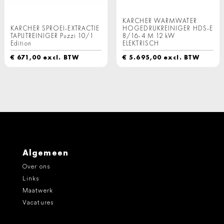
KARCHER WARMWATER
KARCHER SPROEI-EXTRACTIE
HOGEDRUKREINIGER HDS-E
TAPIJTREINIGER Puzzi 10/1
8/16-4 M 12 kW
Edition
ELEKTRISCH
€
671,00
excl. BTW
€
5.695,00
excl. BTW
Algemeen
Over ons
Links
Maatwerk
Vacatures