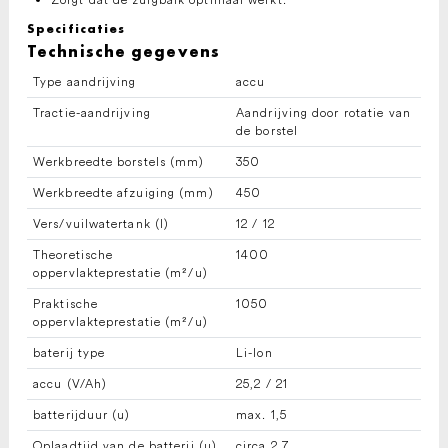
Specificaties
Technische gegevens
Type aandrijving
accu
Tractie-aandrijving
Aandrijving door rotatie van
de borstel
Werkbreedte borstels (mm)
350
Werkbreedte afzuiging (mm)
450
Vers/vuilwatertank (l)
12 / 12
Theoretische
1400
oppervlakteprestatie (m²/u)
Praktische
1050
oppervlakteprestatie (m²/u)
baterij type
Li-Ion
accu (V/Ah)
25,2 / 21
batterijduur (u)
max. 1,5
Oplaadtijd van de batterij (u)
circa 2,7