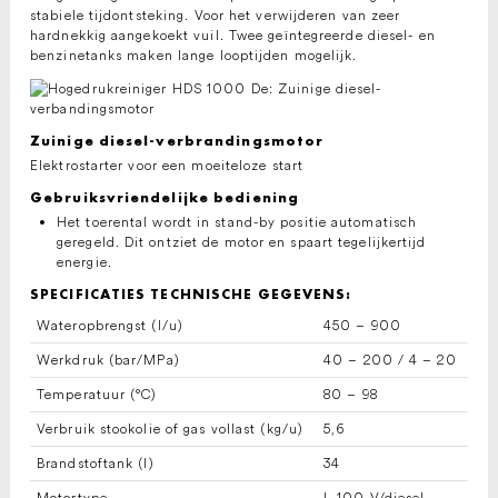
stabiele tijdontsteking. Voor het verwijderen van zeer
hardnekkig aangekoekt vuil. Twee geïntegreerde diesel- en
benzinetanks maken lange looptijden mogelijk.
Zuinige diesel-verbrandingsmotor
Elektrostarter voor een moeiteloze start
Gebruiksvriendelijke bediening
Het toerental wordt in stand-by positie automatisch
geregeld. Dit ontziet de motor en spaart tegelijkertijd
energie.
SPECIFICATIES TECHNISCHE GEGEVENS:
Wateropbrengst (l/u)
450 – 900
Werkdruk (bar/MPa)
40 – 200 / 4 – 20
Temperatuur (°C)
80 – 98
Verbruik stookolie of gas vollast (kg/u)
5,6
Brandstoftank (l)
34
Motortype
L 100 V/diesel