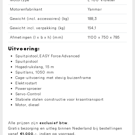
Motorenfabrikant
Yanmar
Gewicht (incl. accessoires) (kg)
188,3
Gewicht incl. verpakking (kg)
194,1
Afmetingen (l x b x h) (mm)
1100 x 750 x 785
Uitvoering:
Spuitpistool,
EASY Force
Advanced
Spuitpistool
Hogedrukslang, 15 m
Spuitlans, 1050 mm
Cage-uitvoering met stevig buizenframe
Elektrostart
Powersproeier
Servo-Control
Stabiele stalen constructie voor kraantransport
Motor, diesel
Alle prijzen zijn
.
exclusief btw
Gratis bezorging en uitleg binnen Nederland bij bestellingen
vanaf
, indien op voorraad.
€1.000,-