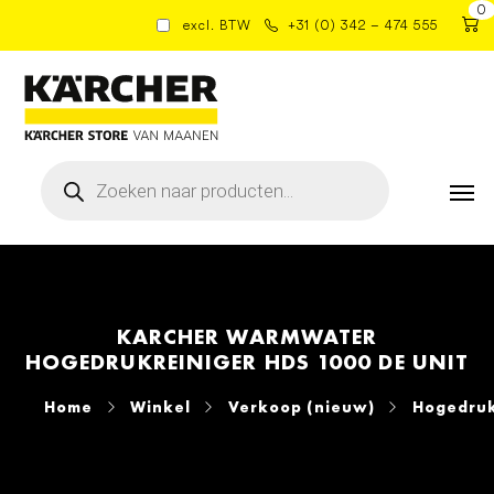
0
excl. BTW
+31 (0) 342 – 474 555
Producten
zoeken
KARCHER WARMWATER
HOGEDRUKREINIGER HDS 1000 DE UNIT
Home
Winkel
Verkoop (nieuw)
Hogedruk