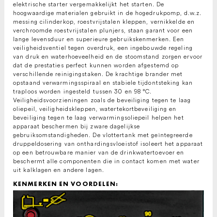
elektrische starter vergemakkelijkt het starten. De
hoogwaardige materialen gebruikt in de hogedrukpomp, d.w.z.
messing cilinderkop, roestvrijstalen kleppen, vernikkelde en
verchroomde roestvrijstalen plunjers, staan garant voor een
lange levensduur en superieure gebruikskenmerken. Een
veiligheidsventiel tegen overdruk, een ingebouwde regeling
van druk en waterhoeveelheid en de stoomstand zorgen ervoor
dat de prestaties perfect kunnen worden afgestemd op
verschillende reinigingstaken. De krachtige brander met
opstaand verwarmingsspiraal en stabiele tijdontsteking kan
traploos worden ingesteld tussen 30 en 98 °C.
Veiligheidsvoorzieningen zoals de beveiliging tegen te laag
oliepeil, veiligheidskleppen, watertekortbeveiliging en
beveiliging tegen te laag verwarmingsoliepeil helpen het
apparaat beschermen bij zware dagelijkse
gebruiksomstandigheden. De vlottertank met geïntegreerde
druppeldosering van onthardingsvloeistof isoleert het apparaat
op een betrouwbare manier van de drinkwatertoevoer en
beschermt alle componenten die in contact komen met water
uit kalklagen en andere lagen.
KENMERKEN EN VOORDELEN: