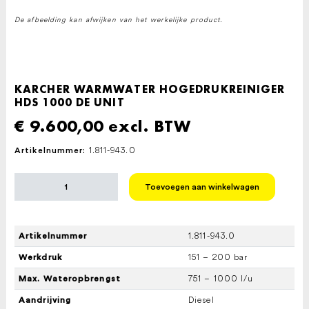
De afbeelding kan afwijken van het werkelijke product.
KARCHER WARMWATER HOGEDRUKREINIGER
HDS 1000 DE UNIT
€
9.600,00
excl. BTW
1.811-943.0
Artikelnummer:
KARCHER
Toevoegen aan winkelwagen
WARMWATER
HOGEDRUKREINIGER
HDS
1000
1.811-943.0
Artikelnummer
DE
UNIT
151 – 200 bar
Werkdruk
aantal
751 – 1000 l/u
Max. Wateropbrengst
Diesel
Aandrijving