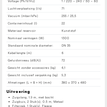
Voltage (Ph/V/
Hz
)
1 / 220 – 240 / 50 – 60
Luchtverplaatsing (l/s)
71
Vacuüm (mbar/kPa)
255 / 25,5
Containerinhoud (l)
22
Materiaal reservoir
Kunststof
Nominaal vermogen (W)
1300
Standaard nominale diameter:
DN 35
Kabellengte (m)
6
Geluidsniveau (dB(A))
72
Gewicht zonder accessoires (kg)
6,1
Gewicht inclusief verpakking (kg)
9,3
Afmetingen (L × B × H) (mm)
380 x 370 x 480
Uitvoering
Zuigslang, 1.9 m, met bocht
Zuigbuis, 2 Stuk(s), 0.5 m, Metaal
Filterzak, 1 Stuk(s), Fleece