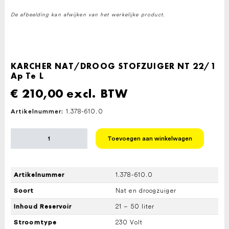
De afbeelding kan afwijken van het werkelijke product.
KARCHER NAT/DROOG STOFZUIGER NT 22/1
Ap Te L
€
210,00
excl. BTW
1.378-610.0
Artikelnummer:
KARCHER
Toevoegen aan winkelwagen
NAT/DROOG
STOFZUIGER
NT
22/1
1.378-610.0
Artikelnummer
Ap
Te
Nat en droogzuiger
Soort
L
aantal
21 – 50 liter
Inhoud Reservoir
230 Volt
Stroomtype