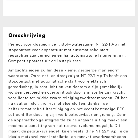
Omschrijving
Perfect voor klusbedrijven: stof-/waterzuiger NT 22/1 Ap met
stopcontact voor apparatuur met automatische start,
reusachtig zuigvermogen en halfautomatische filterreiniging.
Compact apparaat uit de instapklasse.
Ambachtslieden zullen deze kleine, gespierde man enorm
waarderen. Onze nat- en droogzuiger NT 22/1 Ap Te heeft een
stopcontact met automatische start voor elektrisch
gereedschap, is zeer licht en kan daarom altijd gemakkelijk
worden vervoerd en overtuigt ook door zijn sterke zuigkracht
voor lichte tot middelzware reinigingswerkzaamheden. Of het
nu gaat om stof, grof vuil of vloeistoffen: dankzij de
halfautomatische filterreiniging en het vochtbestendige PES-
patroonfilter doet hij zijn werk betrouwbaar en grondig. De in
de apparaatkop geïntegreerde zuigslangaansluiting maakt een
maximale benutting van het reservoirvolume mogelijk. Dit
maakt de gebruiksvriendelijke en veelzijdige NT 22/1 Ap Te de
ideale metgezel voor installatie- en renovatiewerkzaamheden,