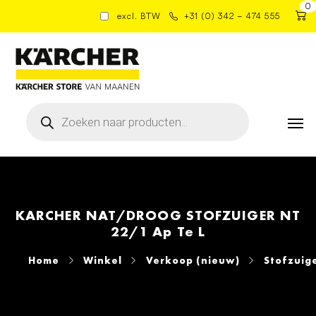
0
excl. BTW
+31 (0) 342 – 474 555
Producten
zoeken
KARCHER NAT/DROOG STOFZUIGER NT
22/1 Ap Te L
Home
Winkel
Verkoop (nieuw)
Stofzuig