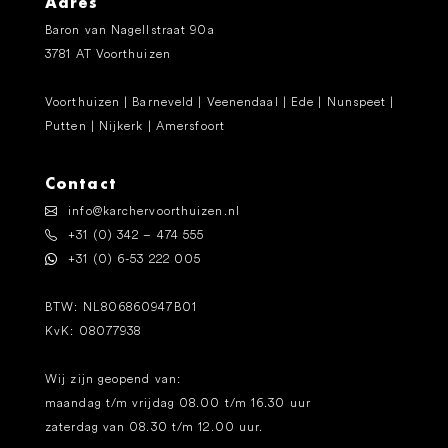
Adres
Baron van Nagellstraat 90a
3781 AT Voorthuizen
Voorthuizen | Barneveld | Veenendaal | Ede | Nunspeet |
Putten | Nijkerk | Amersfoort
Contact
info@karchervoorthuizen.nl
+31 (0) 342 – 474 555
+31 (0) 6-53 222 005
BTW: NL806860947B01
KvK: 08077938
Wij zijn geopend van:
maandag t/m vrijdag 08.00 t/m 16.30 uur
zaterdag van 08.30 t/m 12.00 uur.