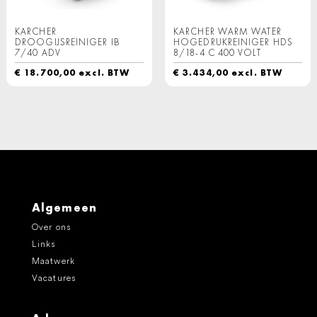
KARCHER
KARCHER WARM WATER
DROOGIJSREINIGER IB
HOGEDRUKREINIGER HDS
7/40 ADV
8/18-4 C 400 VOLT
€
18.700,00
excl. BTW
€
3.434,00
excl. BTW
Algemeen
Over ons
Links
Maatwerk
Vacatures