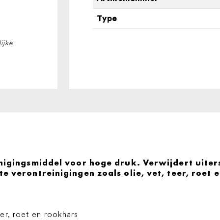
EN
Type
VETOPLOSMIDDEL
EXTRA
ijke
2.5LTR
aantal
igingsmiddel voor hoge druk. Verwijdert uiterst
 verontreinigingen zoals olie, vet, teer, roet 
eer, roet en rookhars