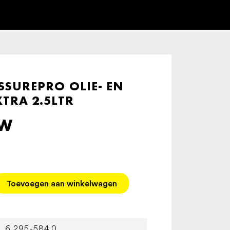
SSUREPRO OLIE- EN
TRA 2.5LTR
TW
Toevoegen aan winkelwagen
6.295-584.0