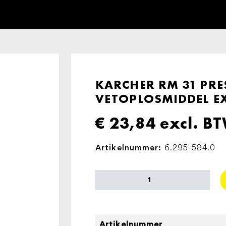
KARCHER RM 31 PRE
VETOPLOSMIDDEL EX
€
23,84
excl. B
6.295-584.0
Artikelnummer:
KARCHER
RM
31
PRESSUREPRO
OLIE-
Artikelnummer