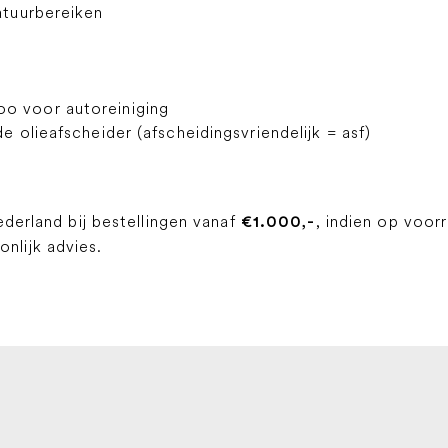
ratuurbereiken
o voor autoreiniging
de olieafscheider (afscheidingsvriendelijk = asf)
ederland bij bestellingen vanaf
, indien op voor
€1.000,-
lijk advies.