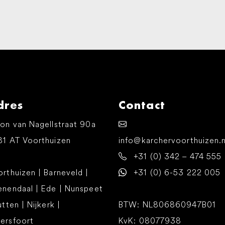
dres
Contact
on van Nagellstraat 90a
81 AT Voorthuizen
info@karchervoorthuizen.n
+31 (0) 342 – 474 555
rthuizen | Barneveld |
+31 (0) 6-53 222 005
enendaal | Ede | Nunspeet
utten | Nijkerk |
BTW: NL806860947B01
ersfoort
KvK: 08077938