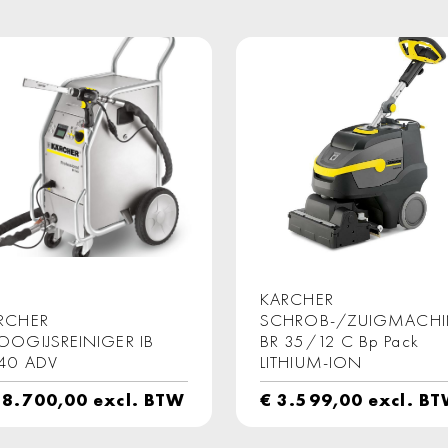
KARCHER
RCHER
SCHROB-/ZUIGMACHI
OOGIJSREINIGER IB
BR 35/12 C Bp Pack
40 ADV
LITHIUM-ION
8.700,00
excl. BTW
€
3.599,00
excl. B