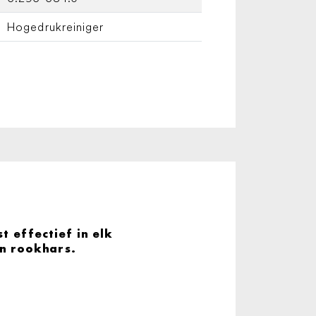
Hogedrukreiniger
 effectief in elk
en rookhars.