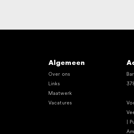
Algemeen
A
Over ons
Bar
Links
37
Maatwerk
Vacatures
Voo
Ve
| P
Am