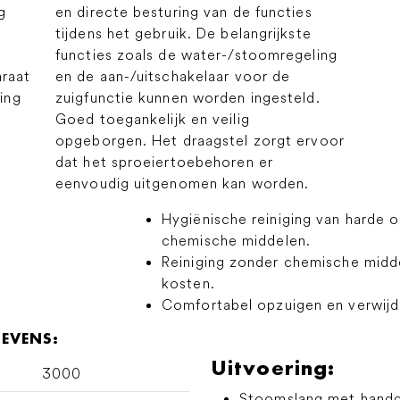
g
en directe besturing van de functies
tijdens het gebruik. De belangrijkste
functies zoals de water-/stoomregeling
araat
en de aan-/uitschakelaar voor de
ing
zuigfunctie kunnen worden ingesteld.
Goed toegankelijk en veilig
opgeborgen. Het draagstel zorgt ervoor
dat het sproeiertoebehoren er
eenvoudig uitgenomen kan worden.
Hygiënische reiniging van harde 
chemische middelen.
Reiniging zonder chemische midde
kosten.
Comfortabel opzuigen en verwijde
GEVENS:
Uitvoering:
3000
Stoomslang met hand