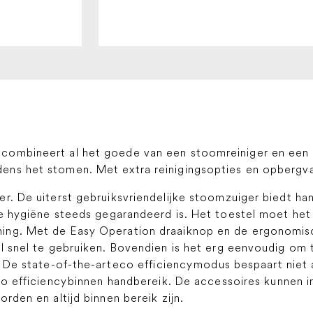
combineert al het goede van een stoomreiniger en een 
ens het stomen. Met extra reinigingsopties en opbergv
r. De uiterst gebruiksvriendelijke stoomzuiger biedt ha
ute hygiëne steeds gegarandeerd is. Het toestel moet h
ning. Met de Easy Operation draaiknop en de ergonomi
l snel te gebruiken. Bovendien is het erg eenvoudig om 
. De state-of-the-art
eco efficiency
modus bespaart niet 
o efficiency
binnen handbereik. De accessoires kunnen i
rden en altijd binnen bereik zijn.