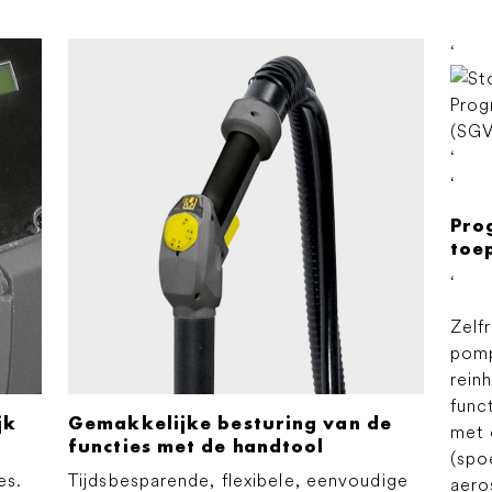
‘
‘
‘
Pro
toe
‘
Zelf
pomp
rein
func
jk
Gemakkelijke besturing van de
met 
functies met de handtool
(spo
es.
Tijdsbesparende, flexibele, eenvoudige
aero