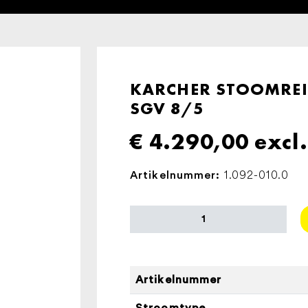
KARCHER STOOMRE
SGV 8/5
€
4.290,00
excl
1.092-010.0
Artikelnummer:
KARCHER
STOOMREINIGER
STOOMZUIGER
SGV
8/5
Artikelnummer
aantal
Stroomtype