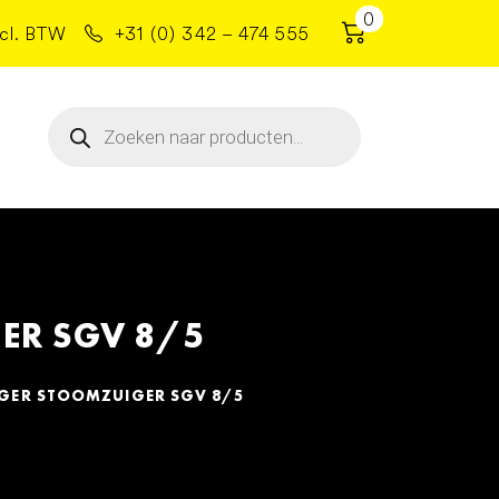
0
cl. BTW
+31 (0) 342 – 474 555
Producten
zoeken
ER SGV 8/5
GER STOOMZUIGER SGV 8/5