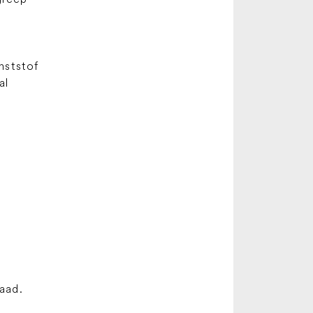
unststof
al
raad.