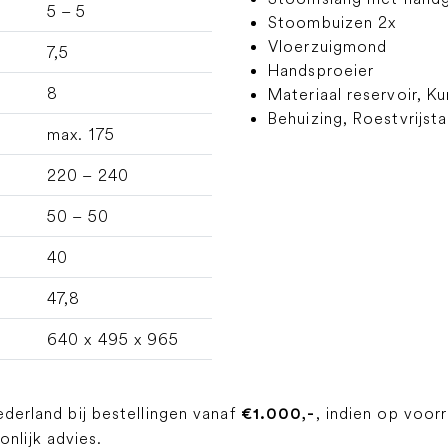
5 – 5
Stoombuizen 2x
Vloerzuigmond
7,5
Handsproeier
8
Materiaal reservoir, K
Behuizing, Roestvrijsta
max. 175
220 – 240
50 – 50
40
47,8
640 x 495 x 965
ederland bij bestellingen vanaf
, indien op voor
€1.000,-
lijk advies.