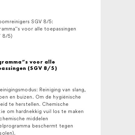
gramma”s voor alle
passingen (SGV 8/5)
reinigingsmodus: Reiniging van slang,
en en buizen. Om de hygiënische
heid te herstellen. Chemische
tie om hardnekkig vuil los te maken
chemische middelen
elprogramma beschermt tegen
solen).