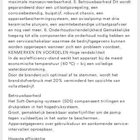
maximale manoeuvreerbaarheid. 5. Betrouwbaarheid Dit wordt
gegarandeerd door een uitlaatgasregeling, een
corrosiebestendig, buigstijf, robuust chassis, een
apparaatbeschermingssysteem, een axiaalpomp met drie
keramische plunjers, een warmtebestendige uitlaatgasafvoer
en nog veel meer. 6. Onderhoudsvriendelijkheid Gemakkelijke
toegang tot alle componenten die onderhoud nodig hebben en
een serviceschakelaar waarmee de bedrijfsgegevens kunnen
worden opgeroepen wanneer zich een probleem voordoet.
KENMERKEN EN VOORDELEN Hoge rendabiliteit
In de eco!efficiency-stand werkt het apparaat bij de meest
economische temperatuur (60 °C) – bij een volledige
waterdoorstroming.
Door de brandercycli optimaal af te stemmen, wordt het
brandstofverbruik met 20% verminderd ten opzichte van
vollastbedrijf.
Betrouwbaarheid
Het Soft-Demping-systeem (SDS) compenseert trillingen en
drukpieken in het hogedruksysteem.
Groot, gemakkelijk bereikbaar waterfijnfilter om de pomp
tegen vuildeeltjes in het water te beschermen.
Apparaatgegevens over gebruiksduur en aankomende service-
intervallen oproepbaar.
Hoogste efficiëntie