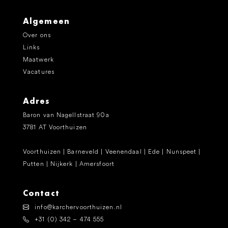
Algemeen
Over ons
Links
Maatwerk
Vacatures
Adres
Baron van Nagellstraat 90a
3781 AT Voorthuizen
Voorthuizen | Barneveld | Veenendaal | Ede | Nunspeet |
Putten | Nijkerk | Amersfoort
Contact
info@karchervoorthuizen.nl
+31 (0) 342 – 474 555