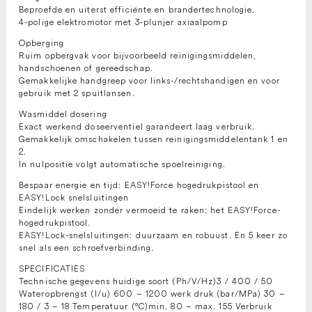
Beproefde en uiterst efficiënte en brandertechnologie.
4-polige elektromotor met 3-plunjer axiaalpomp
Opberging
Ruim opbergvak voor bijvoorbeeld reinigingsmiddelen,
handschoenen of gereedschap.
Gemakkelijke handgreep voor links-/rechtshandigen en voor
gebruik met 2 spuitlansen.
Wasmiddel dosering
Exact werkend doseerventiel garandeert laag verbruik.
Gemakkelijk omschakelen tussen reinigingsmiddelentank 1 en
2.
In nulpositie volgt automatische spoelreiniging.
Bespaar energie en tijd: EASY!Force hogedrukpistool en
EASY!Lock snelsluitingen
Eindelijk werken zonder vermoeid te raken: het EASY!Force-
hogedrukpistool.
EASY!Lock-snelsluitingen: duurzaam en robuust. En 5 keer zo
snel als een schroefverbinding.
SPECIFICATIES
Technische gegevens huidige soort (Ph/V/Hz)3 / 400 / 50
Wateropbrengst (l/u) 600 – 1200 werk druk (bar/MPa) 30 –
180 / 3 – 18 Temperatuur (°C)min. 80 – max. 155 Verbruik