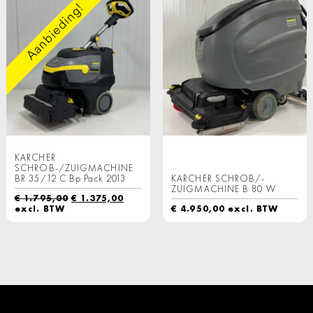
Aanbieding!
KARCHER
SCHROB-/ZUIGMACHINE
BR 35/12 C Bp Pack 2013
KARCHER SCHROB/-
ZUIGMACHINE B 80 W
Oorspronkelijke
Huidige
€
1.795,00
€
1.375,00
prijs
prijs
excl. BTW
€
4.950,00
excl. BTW
was:
is:
€ 1.795,00.
€ 1.375,00.