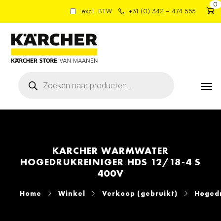
0
excl. BTW
+31 (0) 342 – 474 555
Producten
zoeken
KARCHER WARMWATER
HOGEDRUKREINIGER HDS 12/18-4 S
400V
Home
Winkel
Verkoop (gebruikt)
Hogedr