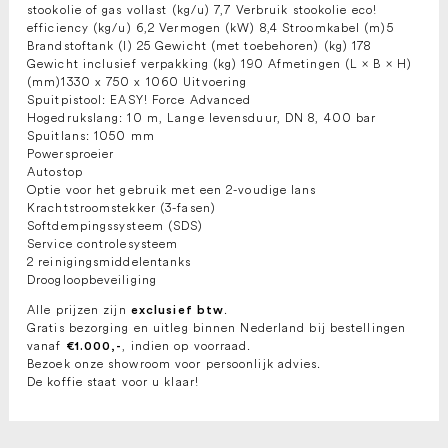
stookolie of gas vollast (kg/u) 7,7 Verbruik stookolie eco!
efficiency (kg/u) 6,2 Vermogen (kW) 8,4 Stroomkabel (m)5
Brandstoftank (l) 25 Gewicht (met toebehoren) (kg) 178
Gewicht inclusief verpakking (kg) 190 Afmetingen (L × B × H)
(mm)1330 x 750 x 1060 Uitvoering
Spuitpistool: EASY! Force Advanced
Hogedrukslang: 10 m, Lange levensduur, DN 8, 400 bar
Spuitlans: 1050 mm
Powersproeier
Autostop
Optie voor het gebruik met een 2-voudige lans
Krachtstroomstekker (3-fasen)
Softdempingssysteem (SDS)
Service controlesysteem
2 reinigingsmiddelentanks
Droogloopbeveiliging
Alle prijzen zijn
.
exclusief btw
Gratis bezorging en uitleg binnen Nederland bij bestellingen
vanaf
, indien op voorraad.
€1.000,-
Bezoek onze showroom voor persoonlijk advies.
De koffie staat voor u klaar!