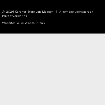
2026 Kärcher Store van Maanen
|
Algemene voorwaarden
|
Privacyverklaring
Website:
Wiwi Websolutions