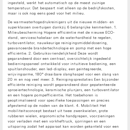
ingesteld, werkt het automatisch op de meest zuinige
temperatuur. Dat bespaart niet alleen op de bedrijfskosten,
maar is ook nog eens goed voor het milieu.
De warmwaterhogedrukreinigers uit de nieuwe midden- en
superklassen overtuigen dankzij 6 belangrijke kenmerken. 1.
Milieubescherming Hogere efficiëntie met de nieuwe ECO-
stand, serviceschakelaar om de waterhardheid te regelen,
turboventilator, nauwkeurige reinigingsmiddeldosering,
geavanceerde brandertechnologie en pomp met een hoge
efficiëntie. 2. Gebruiksvriendelijkheid Deze wordt
gegarandeerd door een centraal, overzichtelijk ingedeeld
bedieningspaneel ontwikkeld voor intuïtieve bediening, een
spuitlanshouder, een led-display, een geïntegreerde,
wrijvingsarme, 180° draaibare slanghaspel voor een slang van
20 m en nog veel meer. 3. Reinigingsprestaties Een bijzonder
efficiënte reiniging wordt gegarandeerd door gepatenteerde
sproeiertechnologie, keramische plunjers, een turboventilator
en een hogere pompefficiëntie. Het toebehoren is
geoptimaliseerd voor specifieke toepassingen en precies
afgestemd op de noden van de klant. 4. Mobiliteit Het
mobiliteitsconcept bestaat uit twee zwenkwielen, grote
rubberen wielen, ergonomische handgrepen, voorzieningen
voor verladen met een vorkheftruck, sjorringen en een
uitsparing zodat het apparaat kan worden gekanteld voor een