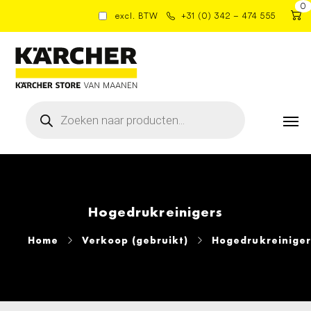
0
excl. BTW
+31 (0) 342 – 474 555
Producten
zoeken
Hogedrukreinigers
Home
Verkoop (gebruikt)
Hogedrukreiniger