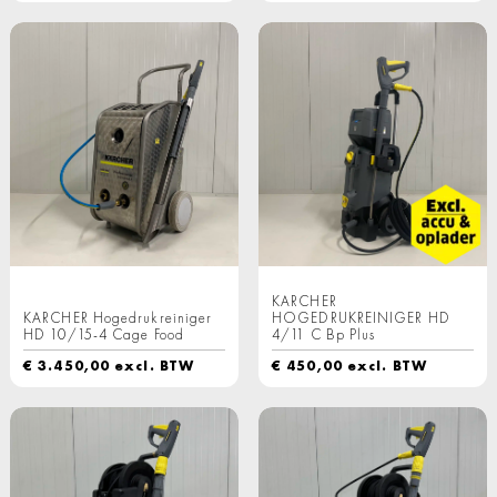
KARCHER
KARCHER Hogedrukreiniger
HOGEDRUKREINIGER HD
HD 10/15-4 Cage Food
4/11 C Bp Plus
€
3.450,00
excl. BTW
€
450,00
excl. BTW