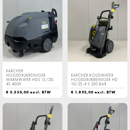
KARCHER
HOGEDRUKREINIGER
KARCHER KOUDWATER
WARMWATER HDS 13/20-
HOGEDRUKREINIGER HD
4S 400V
10/25-4 S 250 BAR
€
3.350,00
excl. BTW
€
1.895,00
excl. BTW