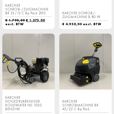
KARCHER
SCHROB-/ZUIGMACHINE
BR 35/12 C Bp Pack 2013
KARCHER SCHROB/-
ZUIGMACHINE B 80 W
Oorspronkelijke
Huidige
€
1.795,00
€
1.375,00
prijs
prijs
excl. BTW
€
4.950,00
excl. BTW
was:
is:
€ 1.795,00.
€ 1.375,00.
KARCHER
HOGEDRUKREINIGER
KARCHER
KOUDWATER HD 1050
SCHROBMACHINE BR
BENZINE
45/22 C Bp Pack