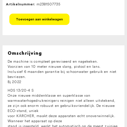
m2381507735
Artikelnummer:
KARCHER
Toevoegen aan winkelwagen
HOGEDRUKREINIGER
WARMWATER
HDS
13/20-
4S
400V
aantal
Omschrijving
De machine is compleet gereviseerd en nagekeken.
Voorzien van 10 meter nieuwe slang, pistool en lans.
Inclusief 6 maanden garantie bij schoonwater gebruik en niet
bevriezen.
Bj 2022
HDS 13/20-4 S
Onze nieuwe middenklasse en superklasse van
warmwaterhogedrukreinigers reinigen niet alleen uitstekend,
ze zijn ook enorm robuust en gebruiksvriendelijk. De nieuwe
ECO-stand, uniek
voor KÄRCHER, maakt deze apparaten echt onoverwinnelijk.
Wanneer het apparaat op deze
stand is ingesteld, werkt het automatisch op de meest zuinige