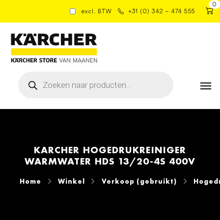
0
excl. BTW
+31 (0) 342 – 474 555
Producten
zoeken
KARCHER HOGEDRUKREINIGER
WARMWATER HDS 13/20-4S 400V
Home
Winkel
Verkoop (gebruikt)
Hogedr