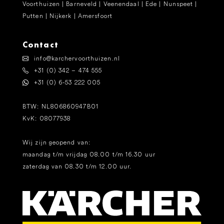
Voorthuizen | Barneveld | Veenendaal | Ede | Nunspeet |
Putten | Nijkerk | Amersfoort
Contact
info@karchervoorthuizen.nl
+31 (0) 342 – 474 555
+31 (0) 6-53 222 005
BTW: NL806860947B01
KvK: 08077938
Wij zijn geopend van:
maandag t/m vrijdag 08.00 t/m 16.30 uur
zaterdag van 08.30 t/m 12.00 uur.