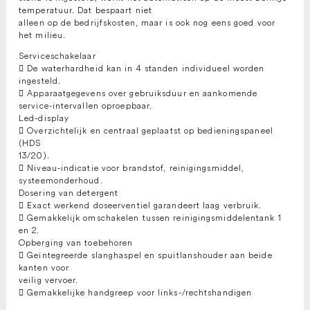
temperatuur. Dat bespaart niet
alleen op de bedrijfskosten, maar is ook nog eens goed voor
het milieu.
Serviceschakelaar
 De waterhardheid kan in 4 standen individueel worden
ingesteld.
 Apparaatgegevens over gebruiksduur en aankomende
service-intervallen oproepbaar.
Led-display
 Overzichtelijk en centraal geplaatst op bedieningspaneel
(HDS
13/20).
 Niveau-indicatie voor brandstof, reinigingsmiddel,
systeemonderhoud.
Dosering van detergent
 Exact werkend doseerventiel garandeert laag verbruik.
 Gemakkelijk omschakelen tussen reinigingsmiddelentank 1
en 2.
Opberging van toebehoren
 Geïntegreerde slanghaspel en spuitlanshouder aan beide
kanten voor
veilig vervoer.
 Gemakkelijke handgreep voor links-/rechtshandigen