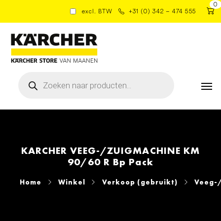
0
excl. BTW
+31 (0) 342 – 474 555
Producten
zoeken
KARCHER VEEG-/ZUIGMACHINE KM
90/60 R Bp Pack
Home
Winkel
Verkoop (gebruikt)
Veeg-