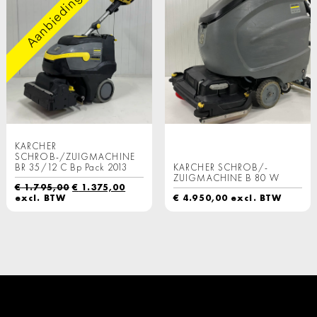
Aanbieding!
KARCHER
SCHROB-/ZUIGMACHINE
BR 35/12 C Bp Pack 2013
KARCHER SCHROB/-
ZUIGMACHINE B 80 W
Oorspronkelijke
Huidige
€
1.795,00
€
1.375,00
prijs
prijs
excl. BTW
€
4.950,00
excl. BTW
was:
is:
€ 1.795,00.
€ 1.375,00.