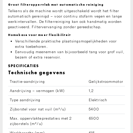
Groot filteroppervlak met automatische reiniging
Telkens als de machine wordt uitgeschakeld wordt het filter
automatisch gereinigd – voor continu stofarm vegen en lange
werkintervallen. De filterreiniging kan ook handmatig worden
geactiveerd. Filtervervanging zonder gereedschap.
Homebase voor meer flexibiliteit
Verschillende praktische plaatsingsmogelijkheden voor
extra toebehoren.
Eenvoudig meenemen van bijvoorbeeld tang voor grof vuil,
bezem of extra reservoir.
SPECIFICATIES
Technische gegevens
Tractie-aandrijving
Gelijkstroommotor
Aandrijving – vermogen (kW)
1,2
Type aandrijving
Elektrisch
Zijborstel voor nat vuil (m²/u)
5400
Max. oppervlakteprestaties met 2
6900
zijborstels (m²/u)
Werkbreedte (mm)
615