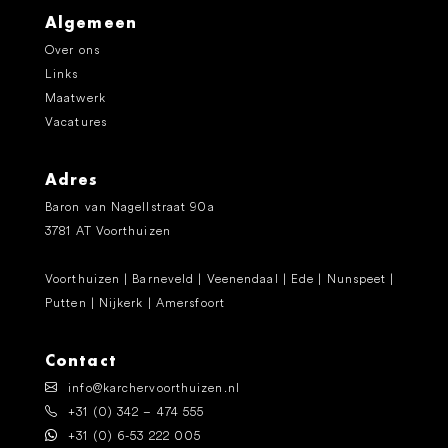
Algemeen
Over ons
Links
Maatwerk
Vacatures
Adres
Baron van Nagellstraat 90a
3781 AT Voorthuizen
Voorthuizen | Barneveld | Veenendaal | Ede | Nunspeet |
Putten | Nijkerk | Amersfoort
Contact
info@karchervoorthuizen.nl
+31 (0) 342 – 474 555
+31 (0) 6-53 222 005