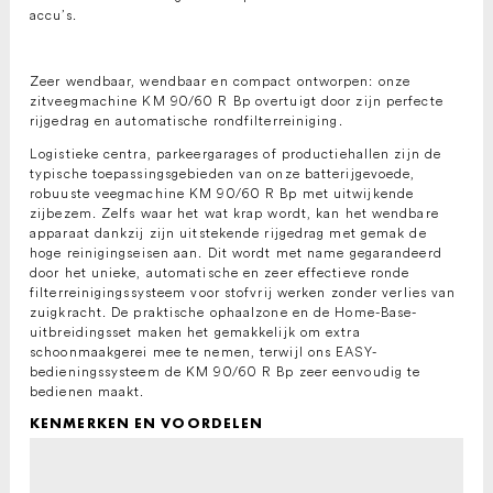
accu’s.
Zeer wendbaar, wendbaar en compact ontworpen: onze
zitveegmachine KM 90/60 R Bp overtuigt door zijn perfecte
rijgedrag en automatische rondfilterreiniging.
Logistieke centra, parkeergarages of productiehallen zijn de
typische toepassingsgebieden van onze batterijgevoede,
robuuste veegmachine KM 90/60 R Bp met uitwijkende
zijbezem. Zelfs waar het wat krap wordt, kan het wendbare
apparaat dankzij zijn uitstekende rijgedrag met gemak de
hoge reinigingseisen aan. Dit wordt met name gegarandeerd
door het unieke, automatische en zeer effectieve ronde
filterreinigingssysteem voor stofvrij werken zonder verlies van
zuigkracht. De praktische ophaalzone en de Home-Base-
uitbreidingsset maken het gemakkelijk om extra
schoonmaakgerei mee te nemen, terwijl ons EASY-
bedieningssysteem de KM 90/60 R Bp zeer eenvoudig te
bedienen maakt.
KENMERKEN EN VOORDELEN