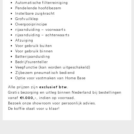
Automatische filterreiniging
Pendelende hoofdbezem
Instelbare zuigkracht
Grofvuilklep
Overgooiprincipe
rijaanduiding – voorwaarts
rijaanduiding – achterwaarts
Afzuiging
Voor gebruik buiten
Voor gebruik binnen
Batterijaanduiding
Bedrijfsurenteller
Veegfunctie (kan worden uitgeschakeld)
Zijbezem pneumatisch bediend
Optie voor vastmaken van Home Base
Alle prijzen zijn
.
exclusief btw
Gratis bezorging en uitleg binnen Nederland bij bestellingen
vanaf
, indien op voorraad.
€1.000,-
Bezoek onze showroom voor persoonlijk advies.
De koffie staat voor u klaar!