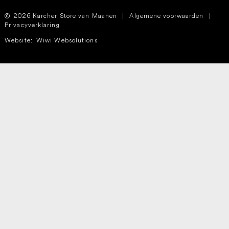
2026 Kärcher Store van Maanen
|
Algemene voorwaarden
|
Privacyverklaring
Website:
Wiwi Websolutions