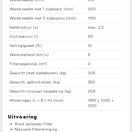
Werkbreedte met 1 zijbezem (mm)
900
Werkbreedte met 2 zijbezems (mm)
1150
batterijduur (u)
max. 2,5
Vuilreservoir (l)
60
hellingsgraad (%)
12
Werksnelheid (km/u)
6
Filteroppervlak (m²)
4
Gewicht (met toebehoren) (kg)
205
Gewicht, gebruiksklaar (kg)
330
Gewicht inclusief verpakking (kg)
206
Afmetingen (L × B × H) (mm)
1695 x 1060 x
1260
Uitvoering
Rond polyester filter
Manuele filterreiniging