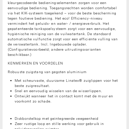
kleurgecodeerde bedieningselementen zorgen voor een
eenvoudige bediening. Toegangsrechten worden comfortabel
via het KIK-systeem toegekend – voor de beste bescherming
tegen foutieve bediening. Het eco! Efficiency-niveau
vermindert het geluids- en water- / energieverbruik. Het
gepatenteerde tankspoelsysteem zorgt voor een eenvoudige,
hygiënische reiniging van de vuilwatertank. De standaard
automatische vulfunctie zorgt voor een efficiënte vulling van
de verswatertank. Incl. Ingebouwde oplader.
(Configuratievoorbeeld; andere uitrustingsvarianten
beschikbaar.)
KENMERKEN EN VOORDELEN
Robuuste zuigstang van gegoten aluminium
Met scheurvaste, duurzame Linatex® zuiglippen voor het
beste zuigresultaat.
Snel en eenvoudig wisselen van de wisserlippen.
Ontwijkt wanneer het in contact komt met de muur en
voorkomt zo schade.
Diskborstelkop met geïntegreerde veegeenheid
Zeer rustige loop en stille werking voor gebruik in
geluidsgevoelige ruimtes.