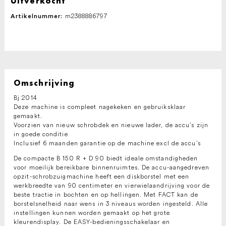
Uitverkocht
m2388886797
Artikelnummer:
Omschrijving
Bj 2014
Deze machine is compleet nagekeken en gebruiksklaar
gemaakt.
Voorzien van nieuw schrobdek en nieuwe lader, de accu’s zijn
in goede conditie
Inclusief 6 maanden garantie op de machine excl de accu’s
De compacte B 150 R + D 90 biedt ideale omstandigheden
voor moeilijk bereikbare binnenruimtes. De accu-aangedreven
opzit-schrobzuigmachine heeft een diskborstel met een
werkbreedte van 90 centimeter en vierwielaandrijving voor de
beste tractie in bochten en op hellingen. Met FACT kan de
borstelsnelheid naar wens in 3 niveaus worden ingesteld. Alle
instellingen kunnen worden gemaakt op het grote
kleurendisplay. De EASY-bedieningsschakelaar en