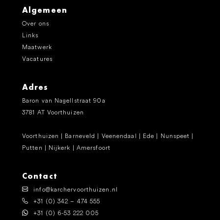
Algemeen
Over ons
Links
Maatwerk
Vacatures
Adres
Baron van Nagellstraat 90a
3781 AT Voorthuizen
Voorthuizen | Barneveld | Veenendaal | Ede | Nunspeet |
Putten | Nijkerk | Amersfoort
Contact
info@karchervoorthuizen.nl
+31 (0) 342 – 474 555
+31 (0) 6-53 222 005