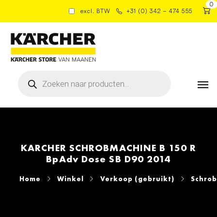
0
excl. BTW
+31 (0) 342 – 474 555
Producten
zoeken
KARCHER SCHROBMACHINE B 150 R
BpAdv Dose SB D90 2014
Home
Winkel
Verkoop (gebruikt)
Schro