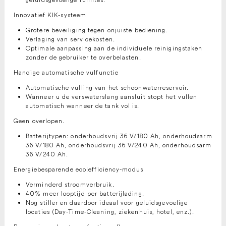
Innovatief KIK-systeem
Grotere beveiliging tegen onjuiste bediening.
Verlaging van servicekosten.
Optimale aanpassing aan de individuele reinigingstaken
zonder de gebruiker te overbelasten.
Handige automatische vulfunctie
Automatische vulling van het schoonwaterreservoir.
Wanneer u de verswaterslang aansluit stopt het vullen
automatisch wanneer de tank vol is.
Geen overlopen.
Batterijtypen: onderhoudsvrij 36 V/180 Ah, onderhoudsarm
36 V/180 Ah, onderhoudsvrij 36 V/240 Ah, onderhoudsarm
36 V/240 Ah.
Energiebesparende eco!efficiency-modus
Verminderd stroomverbruik.
40% meer looptijd per batterijlading.
Nog stiller en daardoor ideaal voor geluidsgevoelige
locaties (Day-Time-Cleaning, ziekenhuis, hotel, enz.).