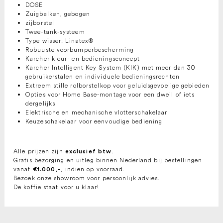
DOSE
Zuigbalken, gebogen
zijborstel
Twee-tank-systeem
Type wisser: Linatex®
Robuuste voorbumperbescherming
Kärcher kleur- en bedieningsconcept
Kärcher Intelligent Key System (KIK) met meer dan 30
gebruikerstalen en individuele bedieningsrechten
Extreem stille rolborstelkop voor geluidsgevoelige gebieden
Opties voor Home Base-montage voor een dweil of iets
dergelijks
Elektrische en mechanische vlotterschakelaar
Keuzeschakelaar voor eenvoudige bediening
Alle prijzen zijn
.
exclusief btw
Gratis bezorging en uitleg binnen Nederland bij bestellingen
vanaf
, indien op voorraad.
€1.000,-
Bezoek onze showroom voor persoonlijk advies.
De koffie staat voor u klaar!