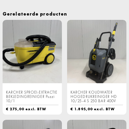
Gerelateerde producten
KARCHER SPROEI-EXTRACTIE
KARCHER KOUDWATER
BEKLEDINGREINIGER Puzzi
HOGEDRUKREINIGER HD
10/1
10/25-4 S 250 BAR 400V
€
275,00
excl. BTW
€
1.895,00
excl. BTW