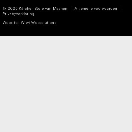
2026 Kärcher Store van Maanen
|
Algemene voorwaarden
|
Privacyverklaring
Website:
Wiwi Websolutions