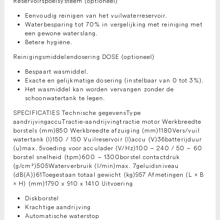
Reservoirspoelsysteem (optioneel)
Eenvoudig reinigen van het vuilwaterreservoir.
Waterbesparing tot 70% in vergelijking met reiniging met
een gewone waterslang.
Betere hygiëne.
Reinigingsmiddelendosering DOSE (optioneel)
Bespaart wasmiddel.
Exacte en gelijkmatige dosering (instelbaar van 0 tot 3%).
Het wasmiddel kan worden vervangen zonder de
schoonwatertank te legen.
SPECIFICATIES Technische gegevensType
aandrijvingaccuTractie-aandrijvingtractie motor Werkbreedte
borstels (mm)850 Werkbreedte afzuiging (mm)1180Vers/vuil
watertank (l)150 / 150 Vuilreservoir (l)accu (V)36batterijduur
(u)max. 5voeding voor acculader (V/Hz)100 – 240 / 50 – 60
borstel snelheid (tpm)600 – 1300borstel contactdruk
(g/cm²)505Waterverbruik (l/min)max. 7geluidsniveau
(dB(A))61Toegestaan totaal gewicht (kg)957 Afmetingen (L × B
× H) (mm)1790 x 910 x 1410 Uitvoering
Diskborstel
Krachtige aandrijving
Automatische waterstop