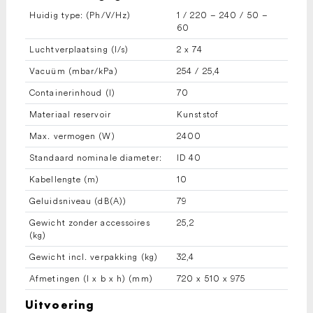
Huidig ​​type: (Ph/V/
Hz
)
1 / 220 – 240 / 50 –
60
Luchtverplaatsing (l/s)
2 x 74
Vacuüm (mbar/kPa)
254 / 25,4
Containerinhoud (l)
70
Materiaal reservoir
Kunststof
Max. vermogen (W)
2400
Standaard nominale diameter:
ID 40
Kabellengte (m)
10
Geluidsniveau (dB(A))
79
Gewicht zonder accessoires
25,2
(kg)
Gewicht incl. verpakking (kg)
32,4
Afmetingen (l x b x h) (mm)
720 x 510 x 975
Uitvoering