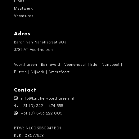
Links
Maatwerk
Vacatures
Adres
Baron van Nagellstraat 90a
3781 AT Voorthuizen
Voorthuizen | Barneveld | Veenendaal | Ede | Nunspeet |
Putten | Nijkerk | Amersfoort
Contact
info@karchervoorthuizen.nl
+31 (0) 342 – 474 555
+31 (0) 6-53 222 005
BTW: NL806860947B01
KvK: 08077938