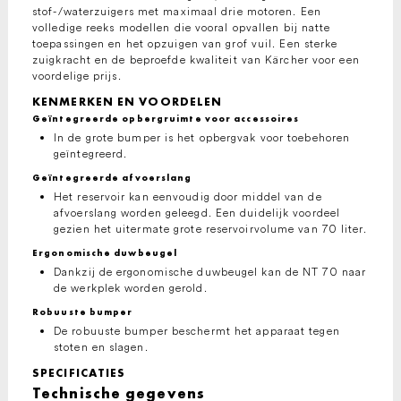
stof-/waterzuigers met maximaal drie motoren. Een
volledige reeks modellen die vooral opvallen bij natte
toepassingen en het opzuigen van grof vuil. Een sterke
zuigkracht en de beproefde kwaliteit van Kärcher voor een
voordelige prijs.
KENMERKEN EN VOORDELEN
Geïntegreerde opbergruimte voor accessoires
In de grote bumper is het opbergvak voor toebehoren
geïntegreerd.
Geïntegreerde afvoerslang
Het reservoir kan eenvoudig door middel van de
afvoerslang worden geleegd. Een duidelijk voordeel
gezien het uitermate grote reservoirvolume van 70 liter.
Ergonomische duwbeugel
Dankzij de ergonomische duwbeugel kan de NT 70 naar
de werkplek worden gerold.
Robuuste bumper
De robuuste bumper beschermt het apparaat tegen
stoten en slagen.
SPECIFICATIES
Technische gegevens