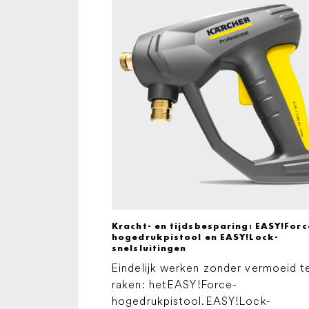
Kracht- en tijdsbesparing:
EASY!Forc
hogedrukpistool en
EASY!Lock
-
snelsluitingen
Eindelijk werken zonder vermoeid t
raken: het
EASY!Force
-
hogedrukpistool.
EASY!Lock
-