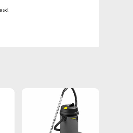
raad.