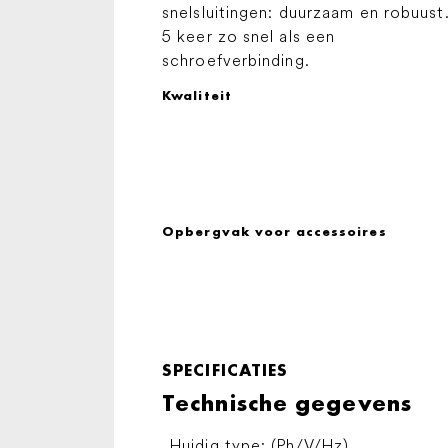
snelsluitingen: duurzaam en robuust
5 keer zo snel als een
schroefverbinding.
Kwaliteit
Opbergvak voor accessoires
SPECIFICATIES
Technische gegevens
Huidig ​​type: (Ph/V/
Hz
)