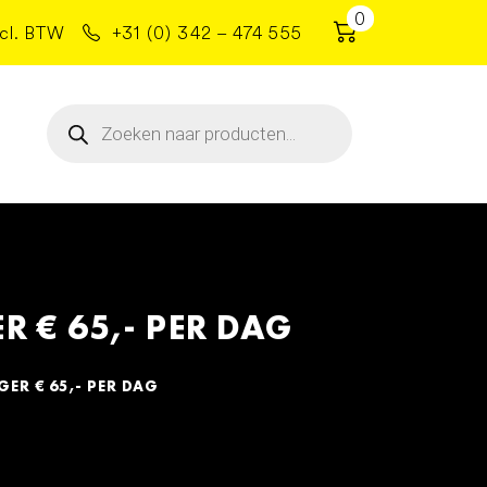
0
cl. BTW
+31 (0) 342 – 474 555
Producten
zoeken
 € 65,- PER DAG
ER € 65,- PER DAG