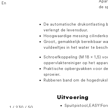
Apar
. En
de sp
De automatische drukontlasting
verlengt de levensduur.
Hoogwaardige messing cilinderko
Groot, gemakkelijk bereikbaar wa
vuildeeltjes in het water te besc
Schroefkoppeling (M 18 × 1,5) v
oppervlaktereiniger op het appar
Praktische opbergvakken voor de
sproeier.
Rubberen band om de hogedruksl
Uitvoering
Spuitpistool,
EASY!For
1 / 230 / 50