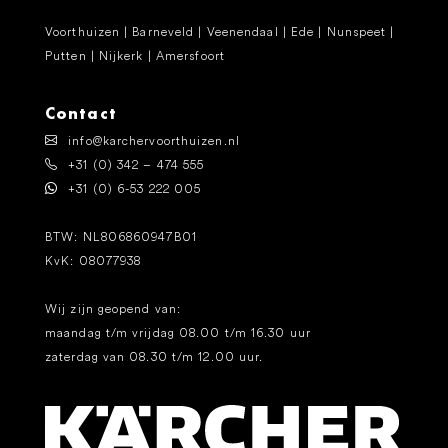
Voorthuizen | Barneveld | Veenendaal | Ede | Nunspeet |
Putten | Nijkerk | Amersfoort
Contact
info@karchervoorthuizen.nl
+31 (0) 342 – 474 555
+31 (0) 6-53 222 005
BTW: NL806860947B01
KvK: 08077938
Wij zijn geopend van:
maandag t/m vrijdag 08.00 t/m 16.30 uur
zaterdag van 08.30 t/m 12.00 uur.