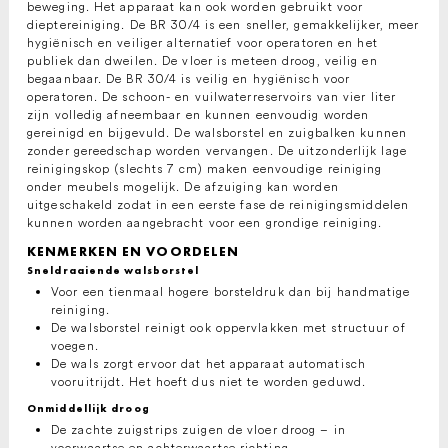
beweging. Het apparaat kan ook worden gebruikt voor
dieptereiniging. De BR 30/4 is een sneller, gemakkelijker, meer
hygiënisch en veiliger alternatief voor operatoren en het
publiek dan dweilen. De vloer is meteen droog, veilig en
begaanbaar. De BR 30/4 is veilig en hygiënisch voor
operatoren. De schoon- en vuilwaterreservoirs van vier liter
zijn volledig afneembaar en kunnen eenvoudig worden
gereinigd en bijgevuld. De walsborstel en zuigbalken kunnen
zonder gereedschap worden vervangen. De uitzonderlijk lage
reinigingskop (slechts 7 cm) maken eenvoudige reiniging
onder meubels mogelijk. De afzuiging kan worden
uitgeschakeld zodat in een eerste fase de reinigingsmiddelen
kunnen worden aangebracht voor een grondige reiniging.
KENMERKEN EN VOORDELEN
Sneldraaiende walsborstel
Voor een tienmaal hogere borsteldruk dan bij handmatige
reiniging.
De walsborstel reinigt ook oppervlakken met structuur of
voegen.
De wals zorgt ervoor dat het apparaat automatisch
vooruitrijdt. Het hoeft dus niet te worden geduwd.
Onmiddellijk droog
De zachte zuigstrips zuigen de vloer droog – in
voorwaartse en achterwaartse richting.