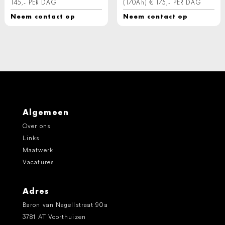
145,- PER DAG
(170Ah) € 175,- PER DAG
Neem contact op
Neem contact op
Algemeen
Over ons
Links
Maatwerk
Vacatures
Adres
Baron van Nagellstraat 90a
3781 AT Voorthuizen