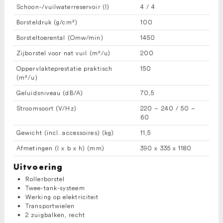
Schoon-/vuilwaterreservoir (l)
4 / 4
Borsteldruk (g/cm²)
100
Borsteltoerental (Omw/min)
1450
Zijborstel voor nat vuil (m²/u)
200
Oppervlakteprestatie praktisch
150
(m²/u)
Geluidsniveau (dB/A)
70,5
Stroomsoort (V/Hz)
220 – 240 / 50 –
60
Gewicht (incl. accessoires) (kg)
11,5
Afmetingen (l x b x h) (mm)
390 x 335 x 1180
Uitvoering
Rollerborstel
Twee-tank-systeem
Werking op elektriciteit
Transportwielen
2 zuigbalken, recht