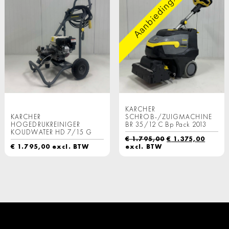
Aanbieding!
KARCHER
KARCHER
SCHROB-/ZUIGMACHINE
HOGEDRUKREINIGER
BR 35/12 C Bp Pack 2013
KOUDWATER HD 7/15 G
Oorspronkelijk
Huidi
€
1.795,00
€
1.375,00
prijs
prijs
€
1.795,00
excl. BTW
excl. BTW
was:
is:
€ 1.795,00.
€ 1.37