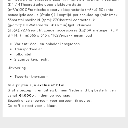
(l)4 / 4Theoretische oppervlakteprestatie
(m²/u)200Praktische oppervlakteprestatie (m²/u)150aantal
benodigde accu’s (Stuk(s))1Looptijd per acculading (min)max.
35borstel snelheid (tpm)1270borstel contactdruk
(g/cm²)100Waterverbruik (l/min)1geluidsniveau
(dB(A))72,4Gewicht zonder accessoires (kg)13Afmetingen (L ×
B × H) (mm)365 x 345 x 1162Verpakkingsinhoud
Variant: Accu en oplader inbegrepen
Transportwielen
rolborstel
2 zuigbalken, recht
Uitvoering
Twee-tank-systeem
Alle prijzen zijn
.
exclusief btw
Gratis bezorging en uitleg binnen Nederland bij bestellingen
vanaf
, indien op voorraad.
€1.000,-
Bezoek onze showroom voor persoonlijk advies.
De koffie staat voor u klaar!