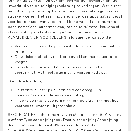
kunnen de zuigstangen ook omhoog worden bewogen om de
inwerktijd van de reinigingsoplossing te verlengen. Wat direct
na het reinigen overblijft zijn schone en vooral droge en dus
stroeve vloeren. Het zeer mobiele, snoerloze apparaat is ideaal
voor het reinigen van vloeren in kleine winkels, restaurants,
benzinestations, supermarkten, sanitaire ruimtes, keukens of
als aanvulling op bestaande grotere schrobmachines.
KENMERKEN EN VOORDELENSneldraaiende walsborstel
Voor een tienmaal hogere borsteldruk dan bij handmatige
reiniging.
De walsborstel reinigt ook oppervlakken met structuur of
voegen.
De wals zorgt ervoor dat het apparaat automatisch
vooruitrijdt. Het hoeft dus niet te worden geduwd.
Onmiddellijk droog
De zachte zuigstrips zuigen de vloer droog – in
voorwaartse en achterwaartse richting.
Tijdens de intensieve reiniging kan de afzuiging met het
voetpedaal worden uitgeschakeld.
SPECIFICATIESTechnische gegevensAccuplatform36 V Battery
platformType aandrijvingaccuTractie-aandrijvingAandrijving
door rotatie van de borstelWerkbreedte borstels
(mm)300Werkbreedte afzuiging (mm)300Vers/vuil watertank