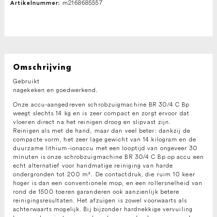
m2168685557
Artikelnummer:
Omschrijving
Gebruikt
nagekeken en goedwerkend.
Onze accu-aangedreven schrobzuigmachine BR 30/4 C Bp
weegt slechts 14 kg en is zeer compact en zorgt ervoor dat
vloeren direct na het reinigen droog en slipvast zijn.
Reinigen als met de hand, maar dan veel beter: dankzij de
compacte vorm, het zeer lage gewicht van 14 kilogram en de
duurzame lithium-ionaccu met een looptijd van ongeveer 30
minuten is onze schrobzuigmachine BR 30/4 C Bp op accu een
echt alternatief voor handmatige reiniging van harde
ondergronden tot 200 m². De contactdruk, die ruim 10 keer
hoger is dan een conventionele mop, en een rollersnelheid van
rond de 1500 toeren garanderen ook aanzienlijk betere
reinigingsresultaten. Het afzuigen is zowel voorwaarts als
achterwaarts mogelijk. Bij bijzonder hardnekkige vervuiling