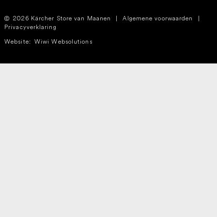
2026 Kärcher Store van Maanen
|
Algemene voorwaarden
|
Privacyverklaring
Website:
Wiwi Websolutions