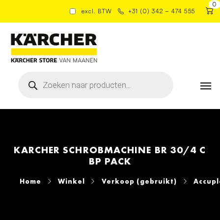
0
excl. BTW
+31 (0) 342 – 474 555
Producten
zoeken
KARCHER SCHROBMACHINE BR 30/4 C
BP PACK
Home
Winkel
Verkoop (gebruikt)
Accup