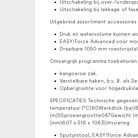
Uitschakeling bij over-/ondersp
Uitschakeling bij lekkage of fase
Uitgebreid assortiment accessoire
Druk en watervolume kunnen wor
EASY!Force Advanced voor moe
Draaibare 1050 mm roestvrijstal
Omvangrijk programma toebehoren
kangoeroe zak.
Verstelbare haken, b.v. B. als 2
Opbergruimte voor hogedruksla
SPECIFICATIES Technische gegeven
temperatuur (°C)60Werkdruk (bar)
(m)5Sproeiergrootte047Gewicht (me
(mm)607 x 518 x 1063Uitvoering
Spuitpistool, EASY!Force Adva