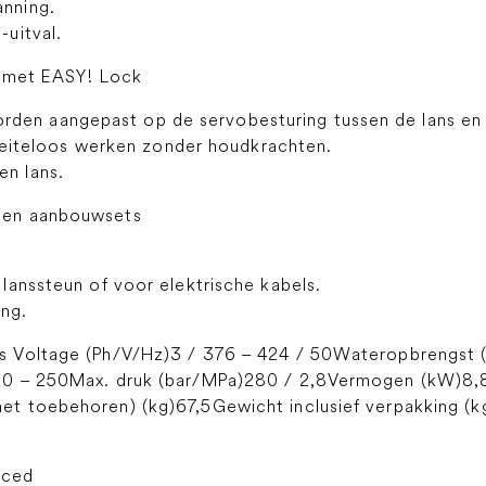
anning.
-uitval.
s met EASY! Lock
den aangepast op de servobesturing tussen de lans en 
iteloos werken zonder houdkrachten.
en lans.
 en aanbouwsets
e lanssteun of voor elektrische kabels.
ng.
s Voltage (Ph/V/Hz)3 / 376 – 424 / 50Wateropbrengst 
80 – 250Max. druk (bar/MPa)280 / 2,8Vermogen (kW)8
t toebehoren) (kg)67,5Gewicht inclusief verpakking (kg
nced