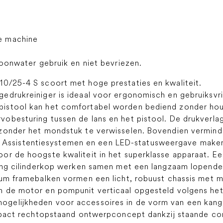
e machine
hoonwater gebruik en niet bevriezen.
0/25-4 S scoort met hoge prestaties en kwaliteit.
edrukreiniger is ideaal voor ergonomisch en gebruiksvr
istool kan het comfortabel worden bediend zonder ho
obesturing tussen de lans en het pistool. De drukverlag
zonder het mondstuk te verwisselen. Bovendien verminde
ijk. Assistentiesystemen en een LED-statusweergave make
or de hoogste kwaliteit in het superklasse apparaat. E
sing cilinderkop werken samen met een langzaam lopend
ium framebalken vormen een licht, robuust chassis met m
n de motor en pompunit verticaal opgesteld volgens he
gelijkheden voor accessoires in de vorm van een kang
rechtopstaand ontwerpconcept dankzij staande const