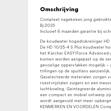
Omschrijving
Compleet nagekeken jong gebruikt
Bj:2025
Inclusief 6 maanden garantie bij sc
De koudwater hogedrukreiniger HD 1
De HD 10/25-4 S Plus koudwater hog
het Kärcher EASY!Force Advanced-p
kunnen worden aangepast op de serv
gevoelige oppervlakken mogelijk – 
trillingen op de spuitlans aanzienl
Geselecteerde materialen zorgen vo
roestvrijstalen zuigers en een mes
luchtkoeling. Geïntegreerde alumin
een compact en mobiel ontwerp zij
wordt aangevuld met meer opbergmo
KENMERKEN EN VOORDELEN Compact 