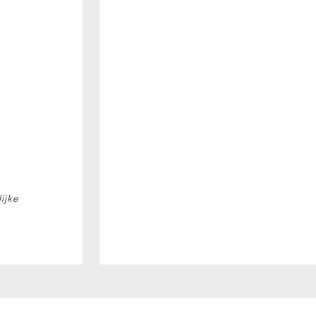
10/25-
4
S
250
BAR
400V
aantal
ijke