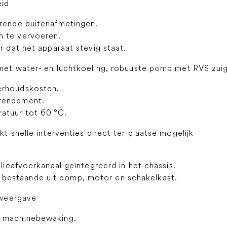
eid
arende buitenafmetingen.
n te vervoeren.
r dat het apparaat stevig staat.
et water- en luchtkoeling, robuuste pomp met RVS zuig
erhoudskosten.
 rendement.
atuur tot 60 °C.
snelle interventies direct ter plaatse mogelijk
olieafvoerkanaal geïntegreerd in het chassis.
estaande uit pomp, motor en schakelkast.
sweergave
r machinebewaking.