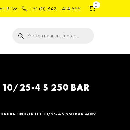
0
cl. BTW
+31 (0) 342 – 474 555
Producten
zoeken
0/25-4 S 250 BAR
RUKREINIGER HD 10/25-4 S 250 BAR 400V