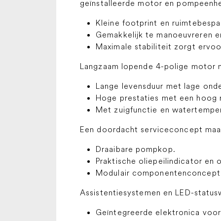
geïnstalleerde motor en pompeenh
Kleine footprint en ruimtebesp
Gemakkelijk te manoeuvreren e
Maximale stabiliteit zorgt ervoo
Langzaam lopende 4-polige motor m
Lange levensduur met lage ond
Hoge prestaties met een hoog
Met zuigfunctie en watertemper
Een doordacht serviceconcept maakt 
Draaibare pompkop.
Praktische oliepeilindicator en 
Modulair componentenconcept b
Assistentiesystemen en LED-statu
Geïntegreerde elektronica voo