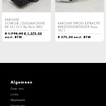
KARCHER
SCHROB-/ZUIGMACHINE
KARCHER SPROEI-EXTRACTIE
BR 35/12 C Bp Pack 2013
BEKLEDINGREINIGER Puzzi
10/1
Oorspronkelijke
Huidige
€
1.795,00
€
1.375,00
prijs
prijs
excl. BTW
€
275,00
excl. BTW
was:
is:
€ 1.795,00.
€ 1.375,00.
Algemeen
Over ons
Links
Maatwerk
Vacatures