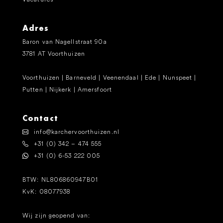
Adres
Baron van Nagellstraat 90a
3781 AT Voorthuizen
Voorthuizen | Barneveld | Veenendaal | Ede | Nunspeet |
Putten | Nijkerk | Amersfoort
Contact
info@karchervoorthuizen.nl
+31 (0) 342 – 474 555
+31 (0) 6-53 222 005
BTW: NL806860947B01
KvK: 08077938
Wij zijn geopend van: