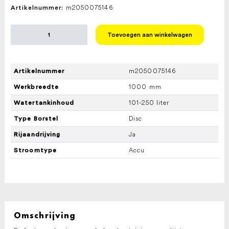
m2050075146
Artikelnummer:
KARCHER
Toevoegen aan winkelwagen
SCHROB-/ZUIGMACHINE
B
250
R
m2050075146
Artikelnummer
+
D
1000 mm
Werkbreedte
100
S
101-250 liter
Watertankinhoud
2014
Disc
Type Borstel
aantal
Ja
Rijaandrijving
Accu
Stroomtype
Omschrijving