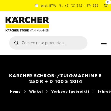
0
excl. BTW
+31 (0) 342 – 474 555
Producten
zoeken
KARCHER SCHROB-/ZUIGMACHINE B
250 R + D 100 S 2014
Home
Winkel
Verkoop (gebruikt)
Schro