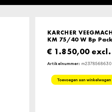
KARCHER VEEGMACH
KM 75/40 W Bp Pac
€
1.850,00
excl
m2378568630
Artikelnummer:
KARCHER
Toevoegen aan winkelwagen
VEEGMACHINE
ZUIGMACHINE
KM
75/40
W