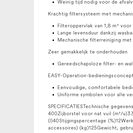
Weinig tijd nodig voor de afvalv
Krachtig filtersysteem met mechanis
Filteroppervlak van 1,8 m² voor
Lange levensduur dankzij wasbaa
Mechanische filterreiniging me
Zeer gemakkelijk te onderhouden
Gereedschapsloze filter- en wal
EASY-Operation-bedieningsconcep
Eenvoudige, comfortabele bedie
Uniforme symbolen voor alle v
SPECIFICATIESTechnische gegevensA
400Zijborstel voor nat vuil (m²/u
(l)40Stijgingspercentage (%)12Werks
accessoires) (kg)125Gewicht, gebrui