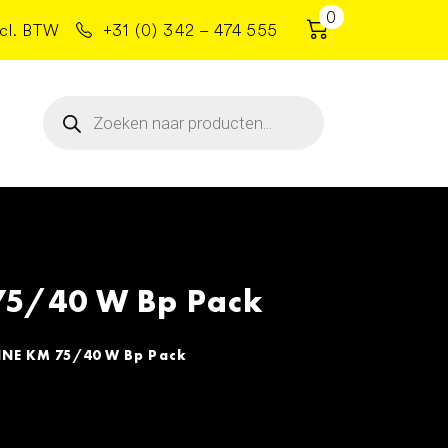
0
cl. BTW
+31 (0) 342 – 474 555
Producten
zoeken
5/40 W Bp Pack
E KM 75/40 W Bp Pack