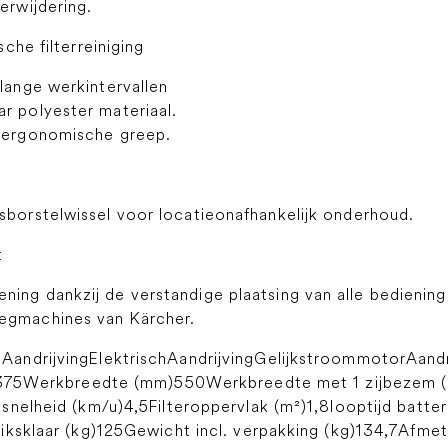
erwijdering.
che filterreiniging
 lange werkintervallen
r polyester materiaal.
t ergonomische greep.
sborstelwissel voor locatieonafhankelijk onderhoud.
t
ning dankzij de verstandige plaatsing van alle bedienin
eegmachines van Kärcher.
andrijvingElektrischAandrijvingGelijkstroommotorAandr
)3375Werkbreedte (mm)550Werkbreedte met 1 zijbezem (
nelheid (km/u)4,5Filteroppervlak (m²)1,8looptijd batteri
ksklaar (kg)125Gewicht incl. verpakking (kg)134,7Afmeti