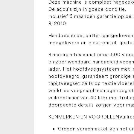
Deze machine is compleet nagekeke
De accu’s zijn in goede conditie.
Inclusief 6 maanden garantie op de 
Bj 2010
Handbediende, batterijaangedreven
meegeleverd en elektronisch gestu
Binnenruimtes vanaf circa 600 vierk
en zeer wendbare handgeleid veeg
lader. Het hoofdveegsysteem met in
hoofdveegrol garandeert grondige en
tapijtveegset zelfs op textielvloer
werkt de veegmachine nagenoeg stofv
vuilcontainer van 40 liter met trol
doordachte details zorgen voor ma
KENMERKEN EN VOORDELENVuilreser
Grepen vergemakkelijken het ui