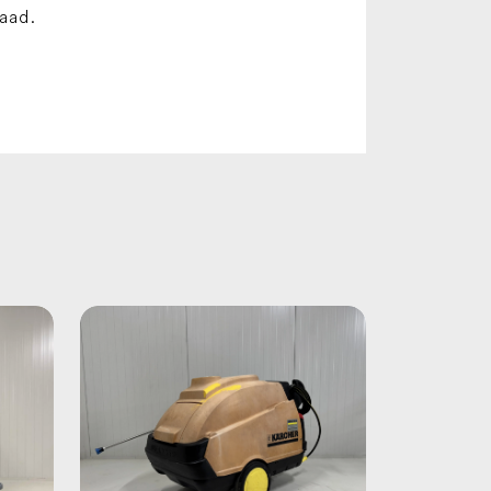
raad.