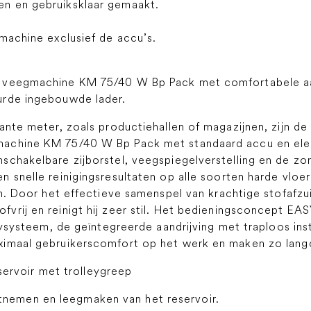
n en gebruiksklaar gemaakt.
machine exclusief de accu’s.
 veegmachine KM 75/40 W Bp Pack met comfortabele aand
urde ingebouwde lader.
ante meter, zoals productiehallen of magazijnen, zijn d
machine KM 75/40 W Bp Pack met standaard accu en ele
schakelbare zijborstel, veegspiegelverstelling en de z
 snelle reinigingsresultaten op alle soorten harde vloe
en. Door het effectieve samenspel van krachtige stofafzui
rij en reinigt hij zeer stil. Het bedieningsconcept EAS
leysysteem, de geïntegreerde aandrijving met traploos in
ximaal gebruikerscomfort op het werk en maken zo langd
voir met trolleygreep
tnemen en leegmaken van het reservoir.