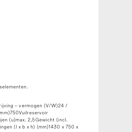
gselementen.
ijving – vermogen (V/W)24 /
mm)750Vuilreservoir
jen (u)max. 2,5Gewicht (incl.
ngen (l x b x h) (mm)1430 x 750 x