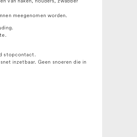
en van haken, houders, zwabber
kunnen meegenomen worden.
uding.
te.
rd stopcontact.
itsnet inzetbaar. Geen snoeren die in