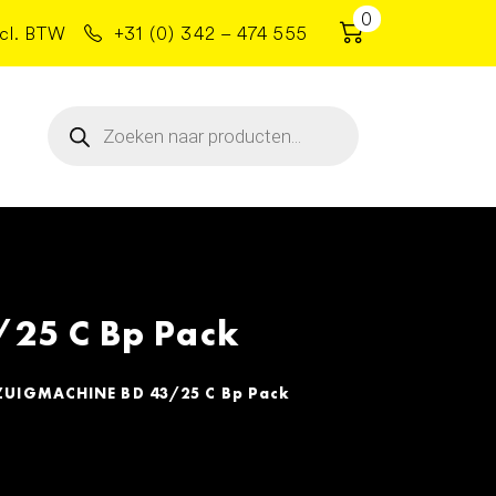
0
cl. BTW
+31 (0) 342 – 474 555
Producten
zoeken
25 C Bp Pack
UIGMACHINE BD 43/25 C Bp Pack