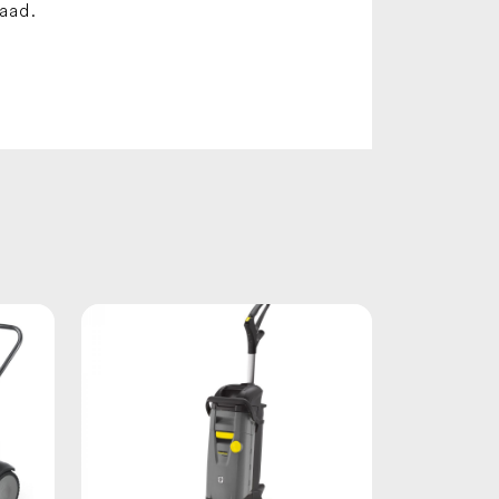
raad.