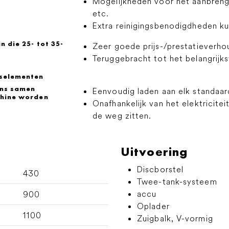
Mogelijkheden voor het aanbreng
etc.
Extra reinigingsbenodigdheden 
n die 25- tot 35-
Zeer goede prijs-/prestatieverho
Teruggebracht tot het belangrijks
gselementen
ons samen
Eenvoudig laden aan elk standaa
chine worden
Onafhankelijk van het elektricite
de weg zitten.
Uitvoering
Discborstel
430
Twee-tank-systeem
accu
900
Oplader
1100
Zuigbalk, V-vormig