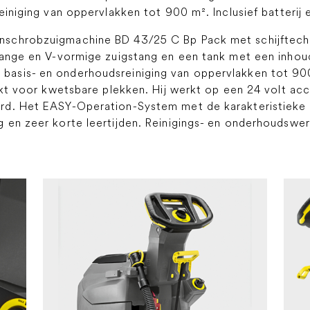
iniging van oppervlakken tot 900 m². Inclusief batterij e
nschrobzuigmachine BD 43/25 C Bp Pack met schijftech
ange en V-vormige zuigstang en een tank met een inhoud
asis- en onderhoudsreiniging van oppervlakken tot 900
ikt voor kwetsbare plekken. Hij werkt op een 24 volt ac
rd. Het EASY-Operation-System met de karakteristieke
 en zeer korte leertijden. Reinigings- en onderhoudsw