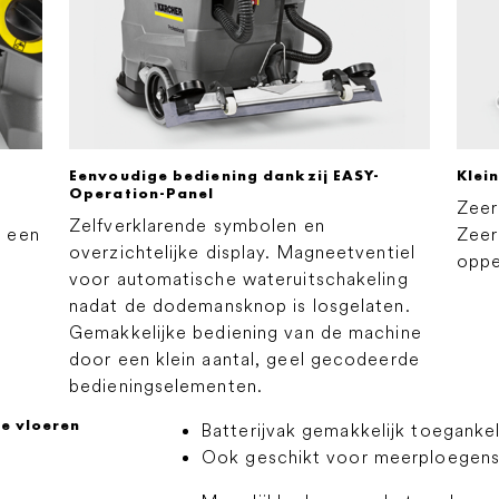
Eenvoudige bediening dankzij EASY-
Klei
Operation-Panel
Zeer
Zelfverklarende symbolen en
t een
Zeer
overzichtelijke display. Magneetventiel
oppe
voor automatische wateruitschakeling
nadat de dodemansknop is losgelaten.
Gemakkelijke bediening van de machine
door een klein aantal, geel gecodeerde
bedieningselementen.
e vloeren
Batterijvak gemakkelijk toegankeli
Ook geschikt voor meerploegen