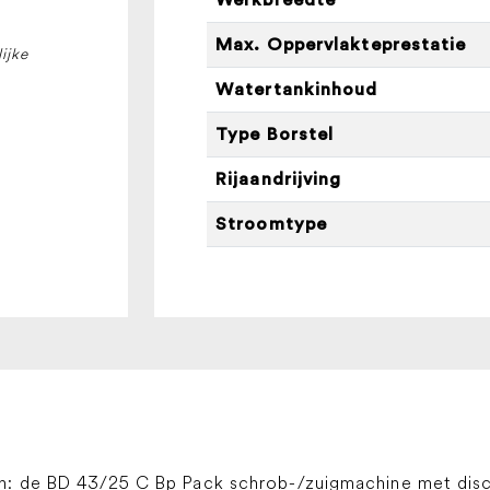
Pack
aantal
Max. Oppervlakteprestatie
ijke
Watertankinhoud
Type Borstel
Rijaandrijving
Stroomtype
h: de BD 43/25 C Bp Pack schrob-/zuigmachine met disc