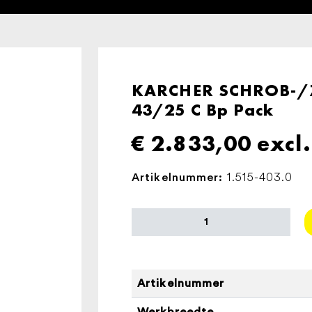
KARCHER SCHROB-/
43/25 C Bp Pack
€
2.833,00
excl
1.515-403.0
Artikelnummer:
KARCHER
SCHROB-/ZUIGMACHINE
BD
43/25
C
Artikelnummer
Bp
Werkbreedte