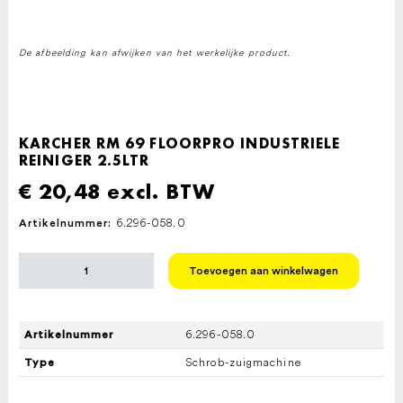
De afbeelding kan afwijken van het werkelijke product.
KARCHER RM 69 FLOORPRO INDUSTRIELE
REINIGER 2.5LTR
€
20,48
excl. BTW
6.296-058.0
Artikelnummer:
KARCHER
Toevoegen aan winkelwagen
RM
69
FLOORPRO
INDUSTRIELE
6.296-058.0
Artikelnummer
REINIGER
2.5LTR
Schrob-zuigmachine
Type
aantal