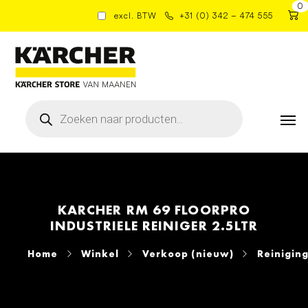
0
excl. BTW
+31 (0) 342 – 474 555
Producten
zoeken
KARCHER RM 69 FLOORPRO
INDUSTRIELE REINIGER 2.5LTR
Home
Winkel
Verkoop (nieuw)
Reinigin