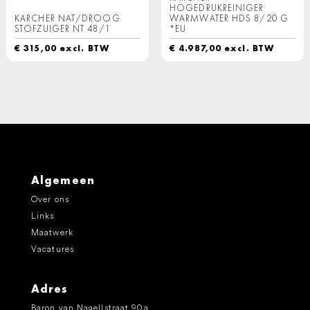
HOGEDRUKREINIGER
KARCHER NAT/DROOG
WARMWATER HDS 8/20 G
STOFZUIGER NT 48/1
*EU
€
315,00
excl. BTW
€
4.987,00
excl. BTW
Algemeen
Over ons
Links
Maatwerk
Vacatures
Adres
Baron van Nagellstraat 90a