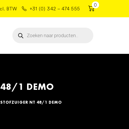
0
cl. BTW
+31 (0) 342 – 474 555
Producten
zoeken
 48/1 DEMO
STOFZUIGER NT 48/1 DEMO