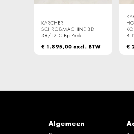
KA
KARCHER
HO
SCHROBMACHINE BD
KO
38/12 C Bp Pack
BE
€
1.895,00
excl. BTW
€
2
Algemeen
A