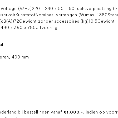
oltage (V/Hz)220 – 240 / 50 – 60Luchtverplaatsing (l
reservoirKunststofNominaal vermogen (W)max. 1380Stan
(dB(A))72Gewicht zonder accessoires (kg)10,5Gewicht in
)490 x 390 x 780Uitvoering
al
oeren, 400 mm
ederland bij bestellingen vanaf
, indien op voor
€1.000,-