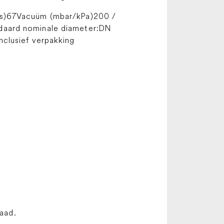
/s)67Vacuüm (mbar/kPa)200 /
daard nominale diameter:DN
clusief verpakking
raad.