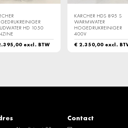
RCHER
KARCHER HDS 895 S
GEDRUKREINIGER
WARMWATER
UDWATER HD 1050
HOGEDRUKREINIGER
NZINE
400V
.395,00
excl. BTW
€
2.350,00
excl. B
dres
Contact