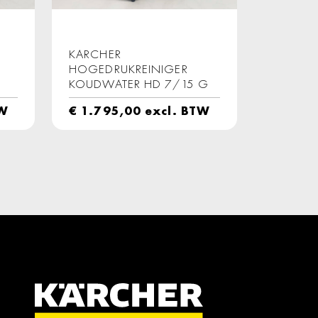
KARCHER
HOGEDRUKREINIGER
KOUDWATER HD 7/15 G
TW
€
1.795,00
excl. BTW