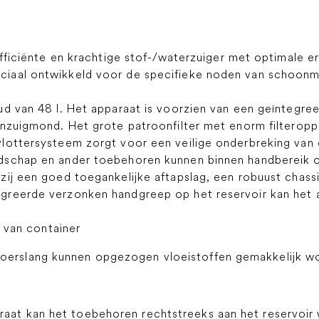
 efficiënte en krachtige stof-/waterzuiger met optimale
iaal ontwikkeld voor de specifieke noden van schoonm
ud van 48 l. Het apparaat is voorzien van een geïntegr
enzuigmond. Het grote patroonfilter met enorm filteropp
lottersysteem zorgt voor een veilige onderbreking van 
dschap en ander toebehoren kunnen binnen handbereik 
zij een goed toegankelijke aftapslag, een robuust chass
greerde verzonken handgreep op het reservoir kan het
an container
oerslang kunnen opgezogen vloeistoffen gemakkelijk wo
raat kan het toebehoren rechtstreeks aan het reservoir