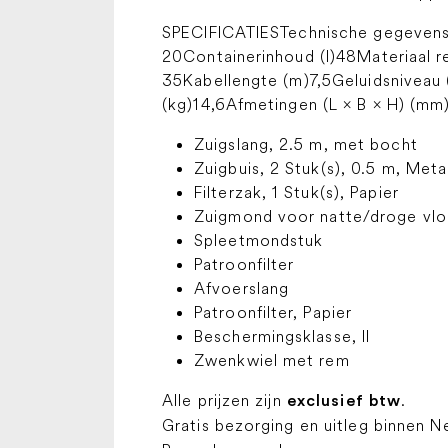
SPECIFICATIESTechnische gegevensV
20Containerinhoud (l)48Materiaal 
35Kabellengte (m)7,5Geluidsniveau 
(kg)14,6Afmetingen (L × B × H) (mm
Zuigslang, 2.5 m, met bocht
Zuigbuis, 2 Stuk(s), 0.5 m, Meta
Filterzak, 1 Stuk(s), Papier
Zuigmond voor natte/droge vl
Spleetmondstuk
Patroonfilter
Afvoerslang
Patroonfilter, Papier
Beschermingsklasse, II
Zwenkwiel met rem
Alle prijzen zijn
.
exclusief btw
Gratis bezorging en uitleg binnen N