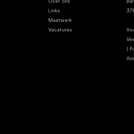
Over ons
Bar
Links
37
Maatwerk
Vacatures
Voo
Ve
| P
Am