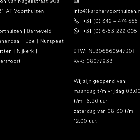
on van Nagellstraat 90a
81 AT Voorthuizen
info@karchervoorthuizen.n
+31 (0) 342 – 474 555
rthuizen | Barneveld |
+31 (0) 6-53 222 005
enendaal | Ede | Nunspeet
utten | Nijkerk |
BTW: NL806860947B01
ersfoort
KvK: 08077938
Wij zijn geopend van:
maandag t/m vrijdag 08.0
t/m 16.30 uur
zaterdag van 08.30 t/m
12.00 uur.