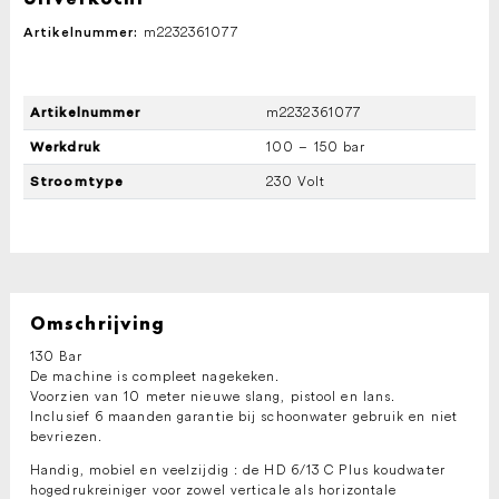
m2232361077
Artikelnummer:
m2232361077
Artikelnummer
100 – 150 bar
Werkdruk
230 Volt
Stroomtype
Omschrijving
130 Bar
De machine is compleet nagekeken.
Voorzien van 10 meter nieuwe slang, pistool en lans.
Inclusief 6 maanden garantie bij schoonwater gebruik en niet
bevriezen.
Handig, mobiel en veelzijdig : de HD 6/13 C Plus koudwater
hogedrukreiniger voor zowel verticale als horizontale