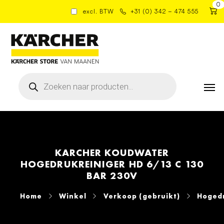
0
excl. BTW
+31 (0) 342 – 474 555
Producten
zoeken
KARCHER KOUDWATER
HOGEDRUKREINIGER HD 6/13 C 130
BAR 230V
Home
Winkel
Verkoop (gebruikt)
Hogedr