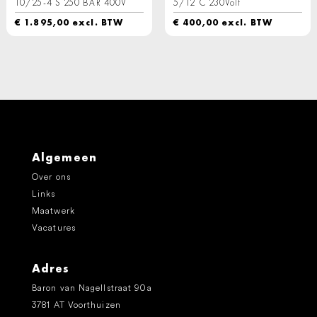
10/25-4 S 250 BAR 400V
5/12 C 230Volt
€
1.895,00
excl. BTW
€
400,00
excl. BTW
Algemeen
Over ons
Links
Maatwerk
Vacatures
Adres
Baron van Nagellstraat 90a
3781 AT Voorthuizen