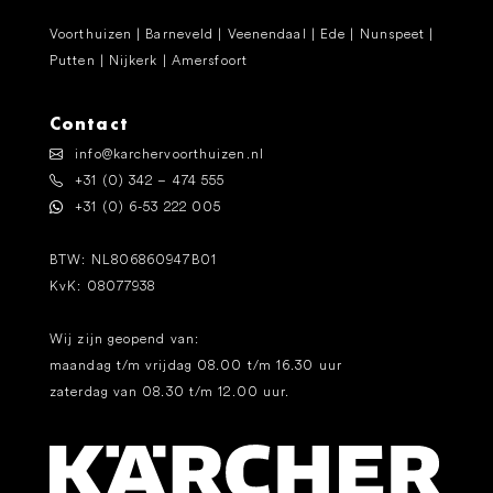
Voorthuizen | Barneveld | Veenendaal | Ede | Nunspeet |
Putten | Nijkerk | Amersfoort
Contact
info@karchervoorthuizen.nl
+31 (0) 342 – 474 555
+31 (0) 6-53 222 005
BTW: NL806860947B01
KvK: 08077938
Wij zijn geopend van:
maandag t/m vrijdag 08.00 t/m 16.30 uur
zaterdag van 08.30 t/m 12.00 uur.