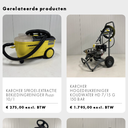
Gerelateerde producten
KARCHER
KARCHER SPROEI-EXTRACTIE
HOGEDRUKREINIGER
BEKLEDINGREINIGER Puzzi
KOUDWATER HD 7/15 G
10/1
150 BAR
€
275,00
excl. BTW
€
1.795,00
excl. BTW