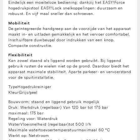
Eindelijk een moeiteloze bediening: dankzij het EASY!Force
hogedrukpistool EASY!Lock snelkoppelingen: duurzaam en
robuust. En vijf maal sneller dan schroeven.
Mobiliteit
De geïntegreerde handgreep aan de voorzijde van het apparaat
maakt in- en uitladen gemakkelijk en het vervoer comfortabel.
Inschuifbare duwbeugel door indrukken van een knop.
Compacte constructie.
Flexibiliteit
Kan zowel staand als liggend worden gebruikt. Bij liggend
gebruik rusten de wielen niet op de grond. Daardoor biedt het
apparaat maximale stabiliteit. Aparte parkeer- en vervoerstand
voor de spuitinstallatie.
TypeHogedrukreiniger
KleurGrijs/geel
Bouwvorm: staand en liggend gebruik mogelijk
Druk: Werkdruk (regelbaar) Van 120 bar tot 175 bar
maximaal: 175 bar
Regeling voor: Waterdruk
WaterVloeisnelheid (regelbaar)tot 500 l/h
Maximale watertoevoertemperatuurmaximaal 60 °C
Werkt op: Netstroom