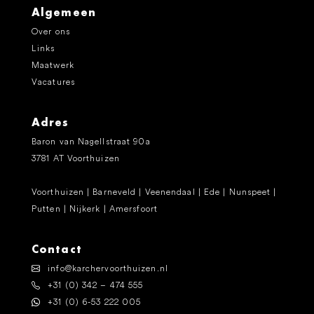
Algemeen
Over ons
Links
Maatwerk
Vacatures
Adres
Baron van Nagellstraat 90a
3781 AT Voorthuizen
Voorthuizen | Barneveld | Veenendaal | Ede | Nunspeet |
Putten | Nijkerk | Amersfoort
Contact
info@karchervoorthuizen.nl
+31 (0) 342 – 474 555
+31 (0) 6-53 222 005