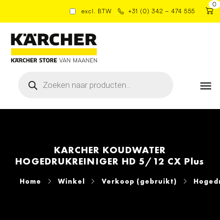
0
excl. BTW
+31 (0) 342 – 474 555
Producten
zoeken
KARCHER KOUDWATER
HOGEDRUKREINIGER HD 5/12 CX Plus
Home
Winkel
Verkoop (gebruikt)
Hogedr