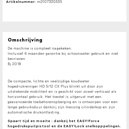
m2107330535
Artikelnummer:
Omschrijving
De machine is compleet nagekeken.
Inclusief 6 maanden garantie bij schoonwater gebruik en niet
bevriezen
Bj 2018
De compacte, lichte en veelzijdige koudwater
hogedrukreiniger HD 5/12 CX Plus blinkt uit door zijn
uitstekende mobiliteit en is geschikt voor zowel verticaal als
horizontaal gebruik. Het toestel is uitgerust met een
geavanceerde toebehorenopberging en is ontworpen voor een
lange gebruiksduur dankzij zijn messing cilinderkop en zijn
automatische drukontlasting.
Spaart tijd en moeite : dankzij het EASY!Force
hogedrukspuitpistool en de EASY!Lock snelkopppelingen.