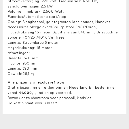
Stroomverzorging: 220 volt, Frequentie 50/60 Hz,
aansluitvermogen 2,5 kW
Volume In gebruik: 2.500 Watt
FunctiesAutomatische start/stop
Opslag: Slanghaspel, geïntegreerde lans houder, Handvat.
Accessoires:MeegeleverdSpuitpistool EASY!Force,
Hogedrukslang 15 meter, Spuitlans van 840 mm, Drievoudige
sproeier (0°/25°/40°), Vuilfrees
Lengte: Stroomkabel5 meter
Hogedrukslang: 15 meter
Afmetingen:
Breedte: 370 mm
Hoogte: 930 mm
Lengte: 380 mm
Gewicht26,1 kg
Alle prijzen zijn
.
exclusief btw
Gratis bezorging en uitleg binnen Nederland bij bestellingen
vanaf
, indien op voorraad.
€1.000,-
Bezoek onze showroom voor persoonlijk advies.
De koffie staat voor u klaar!