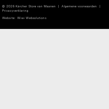
2026 Kärcher Store van Maanen
|
Algemene voorwaarden
|
Privacyverklaring
Website:
Wiwi Websolutions