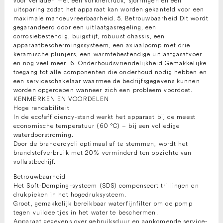
voor verladen met een vorkheftruck, sjorringen en een
uitsparing zodat het apparaat kan worden gekanteld voor een
maximale manoeuvreerbaarheid. 5. Betrouwbaarheid Dit wordt
gegarandeerd door een uitlaatgasregeling, een
corrosiebestendig, buigstijf, robuust chassis, een
apparaatbeschermingssysteem, een axiaalpomp met drie
keramische plunjers, een warmtebestendige uitlaatgasafvoer
en nog veel meer. 6. Onderhoudsvriendelijkheid Gemakkelijke
toegang tot alle componenten die onderhoud nodig hebben en
een serviceschakelaar waarmee de bedrijfsgegevens kunnen
worden opgeroepen wanneer zich een probleem voordoet.
KENMERKEN EN VOORDELEN
Hoge rendabiliteit
In de eco!efficiency-stand werkt het apparaat bij de meest
economische temperatuur (60 °C) – bij een volledige
waterdoorstroming.
Door de brandercycli optimaal af te stemmen, wordt het
brandstofverbruik met 20% verminderd ten opzichte van
vollastbedrijf.
Betrouwbaarheid
Het Soft-Demping-systeem (SDS) compenseert trillingen en
drukpieken in het hogedruksysteem.
Groot, gemakkelijk bereikbaar waterfijnfilter om de pomp
tegen vuildeeltjes in het water te beschermen.
Apparaat gegevens over gebruiksduur en aankomende service-