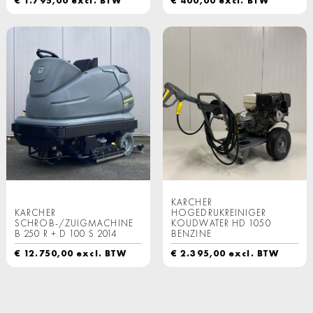
€
1.795,00
excl. BTW
€
400,00
excl. BTW
KARCHER
KARCHER
HOGEDRUKREINIGER
SCHROB-/ZUIGMACHINE
KOUDWATER HD 1050
B 250 R + D 100 S 2014
BENZINE
€
12.750,00
excl. BTW
€
2.395,00
excl. BTW