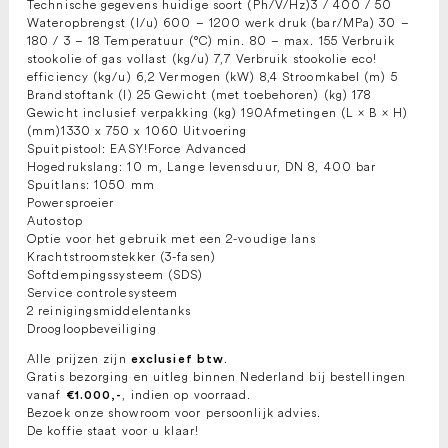
Technische gegevens huidige soort (Ph/V/Hz)3 / 400 / 50
Wateropbrengst (l/u) 600 – 1200 werk druk (bar/MPa) 30 –
180 / 3 – 18 Temperatuur (°C) min. 80 – max. 155 Verbruik
stookolie of gas vollast (kg/u) 7,7 Verbruik stookolie eco!
efficiency (kg/u) 6,2 Vermogen (kW) 8,4 Stroomkabel (m) 5
Brandstoftank (l) 25 Gewicht (met toebehoren) (kg) 178
Gewicht inclusief verpakking (kg) 190Afmetingen (L × B × H)
(mm)1330 x 750 x 1060 Uitvoering
Spuitpistool: EASY!Force Advanced
Hogedrukslang: 10 m, Lange levensduur, DN 8, 400 bar
Spuitlans: 1050 mm
Powersproeier
Autostop
Optie voor het gebruik met een 2-voudige lans
Krachtstroomstekker (3-fasen)
Softdempingssysteem (SDS)
Service controlesysteem
2 reinigingsmiddelentanks
Droogloopbeveiliging
Alle prijzen zijn
.
exclusief btw
Gratis bezorging en uitleg binnen Nederland bij bestellingen
vanaf
, indien op voorraad.
€1.000,-
Bezoek onze showroom voor persoonlijk advies.
De koffie staat voor u klaar!