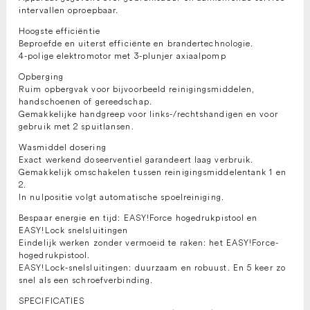
intervallen oproepbaar.
Hoogste efficiëntie
Beproefde en uiterst efficiënte en brandertechnologie.
4-polige elektromotor met 3-plunjer axiaalpomp
Opberging
Ruim opbergvak voor bijvoorbeeld reinigingsmiddelen,
handschoenen of gereedschap.
Gemakkelijke handgreep voor links-/rechtshandigen en voor
gebruik met 2 spuitlansen.
Wasmiddel dosering
Exact werkend doseerventiel garandeert laag verbruik.
Gemakkelijk omschakelen tussen reinigingsmiddelentank 1 en
2.
In nulpositie volgt automatische spoelreiniging.
Bespaar energie en tijd: EASY!Force hogedrukpistool en
EASY!Lock snelsluitingen
Eindelijk werken zonder vermoeid te raken: het EASY!Force-
hogedrukpistool.
EASY!Lock-snelsluitingen: duurzaam en robuust. En 5 keer zo
snel als een schroefverbinding.
SPECIFICATIES