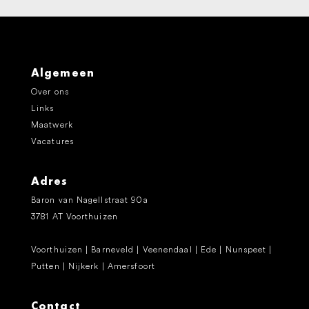
Algemeen
Over ons
Links
Maatwerk
Vacatures
Adres
Baron van Nagellstraat 90a
3781 AT Voorthuizen
Voorthuizen | Barneveld | Veenendaal | Ede | Nunspeet |
Putten | Nijkerk | Amersfoort
Contact