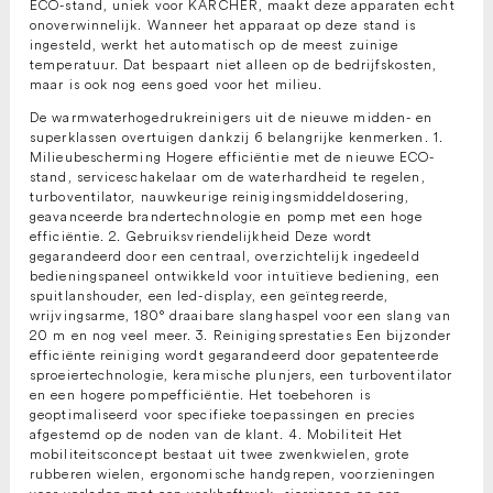
ECO-stand, uniek voor KÄRCHER, maakt deze apparaten echt
onoverwinnelijk. Wanneer het apparaat op deze stand is
ingesteld, werkt het automatisch op de meest zuinige
temperatuur. Dat bespaart niet alleen op de bedrijfskosten,
maar is ook nog eens goed voor het milieu.
De warmwaterhogedrukreinigers uit de nieuwe midden- en
superklassen overtuigen dankzij 6 belangrijke kenmerken. 1.
Milieubescherming Hogere efficiëntie met de nieuwe ECO-
stand, serviceschakelaar om de waterhardheid te regelen,
turboventilator, nauwkeurige reinigingsmiddeldosering,
geavanceerde brandertechnologie en pomp met een hoge
efficiëntie. 2. Gebruiksvriendelijkheid Deze wordt
gegarandeerd door een centraal, overzichtelijk ingedeeld
bedieningspaneel ontwikkeld voor intuïtieve bediening, een
spuitlanshouder, een led-display, een geïntegreerde,
wrijvingsarme, 180° draaibare slanghaspel voor een slang van
20 m en nog veel meer. 3. Reinigingsprestaties Een bijzonder
efficiënte reiniging wordt gegarandeerd door gepatenteerde
sproeiertechnologie, keramische plunjers, een turboventilator
en een hogere pompefficiëntie. Het toebehoren is
geoptimaliseerd voor specifieke toepassingen en precies
afgestemd op de noden van de klant. 4. Mobiliteit Het
mobiliteitsconcept bestaat uit twee zwenkwielen, grote
rubberen wielen, ergonomische handgrepen, voorzieningen