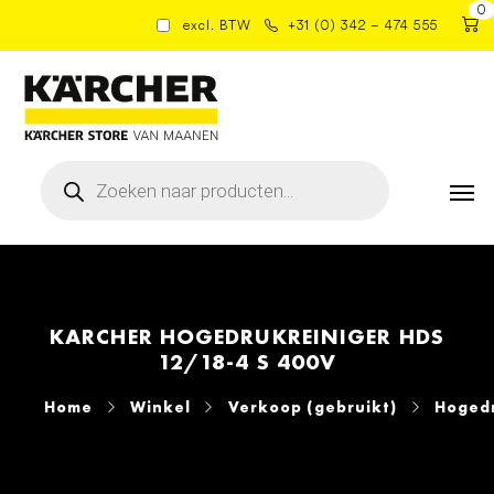
0
excl. BTW
+31 (0) 342 – 474 555
Producten
zoeken
KARCHER HOGEDRUKREINIGER HDS
12/18-4 S 400V
Home
Winkel
Verkoop (gebruikt)
Hogedr