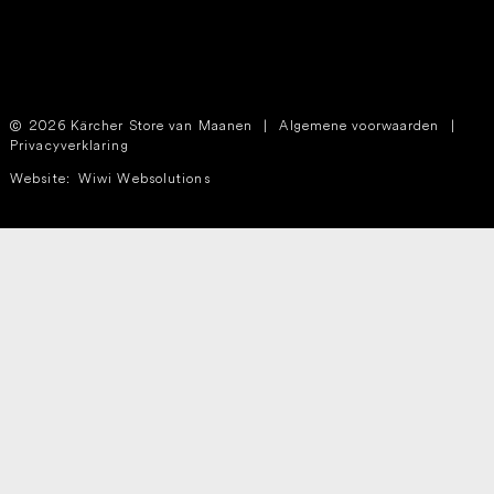
2026 Kärcher Store van Maanen
|
Algemene voorwaarden
|
Privacyverklaring
Website:
Wiwi Websolutions