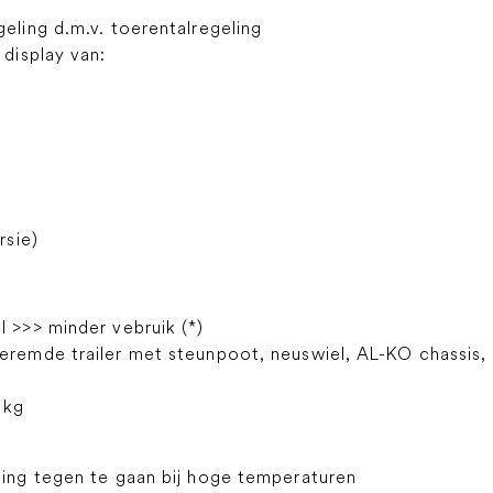
geling d.m.v. toerentalregeling
 display van:
rsie)
l >>> minder vebruik (*)
geremde trailer met steunpoot, neuswiel, AL-KO chassis,
 kg
ng tegen te gaan bij hoge temperaturen