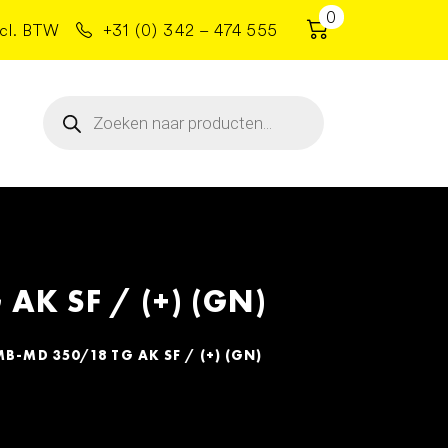
0
cl. BTW
+31 (0) 342 – 474 555
Producten
zoeken
K SF / (+) (GN)
-MD 350/18 TG AK SF / (+) (GN)