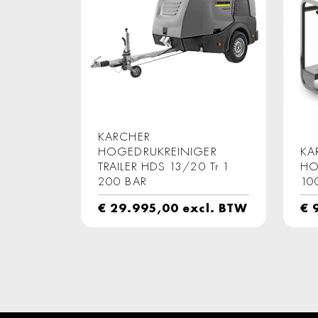
KARCHER
HOGEDRUKREINIGER
KA
TRAILER HDS 13/20 Tr 1
HO
200 BAR
10
€
29.995,00
excl. BTW
€
9