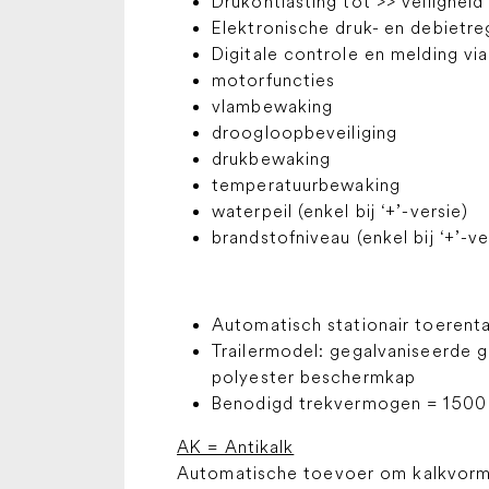
Drukontlasting tot >> veiligheid
Elektronische druk- en debietre
Digitale controle en melding via
motorfuncties
vlambewaking
droogloopbeveiliging
drukbewaking
temperatuurbewaking
waterpeil (enkel bij ‘+’-versie)
brandstofniveau (enkel bij ‘+’-ve
Automatisch stationair toerenta
Trailermodel: gegalvaniseerde 
polyester beschermkap
Benodigd trekvermogen = 1500
AK = Antikalk
Automatische toevoer om kalkvormi