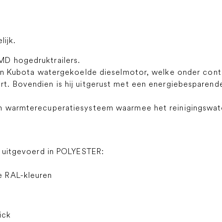
lijk.
D hogedruktrailers.
een Kubota watergekoelde dieselmotor, welke onder contr
t. Bovendien is hij uitgerust met een energiebesparen
n warmterecuperatiesysteem waarmee het reinigingswate
itgevoerd in POLYESTER:
se RAL-kleuren
ick