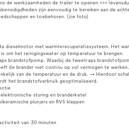
s de werkzaamheden de trailer te openen >>> levensduur 
gsbenodigdheden zijn eenvoudig te bereiken aan de achte
edschappen en toebehoren. (zie foto)
ota dieselmotor met warmterecuperatiesysteem. Het wa
 is om het reinigingswater op temperatuur te brengen.
aps brandstofpomp. Waarbij de tweetraps brandstofpom
eft de brander niet continu op vol vermogen te werken
nkelijk van de temperatuur en de druk. → Hierdoor schak
rdt het brandstofverbruik geoptimaliseerd.
ectie
 elektronische sturing en branderketel
lkeramische plunjers en RVS kleppen
ctiviteit van 30 minuten