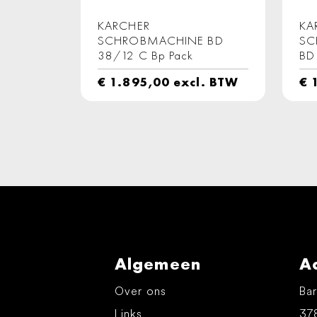
KARCHER
KA
SCHROBMACHINE BD
SC
38/12 C Bp Pack
BD
€
1.895,00
excl. BTW
€
1
Algemeen
A
Over ons
Bar
Links
37