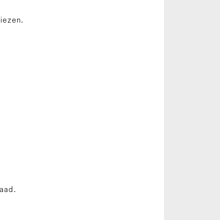
iezen.
raad.