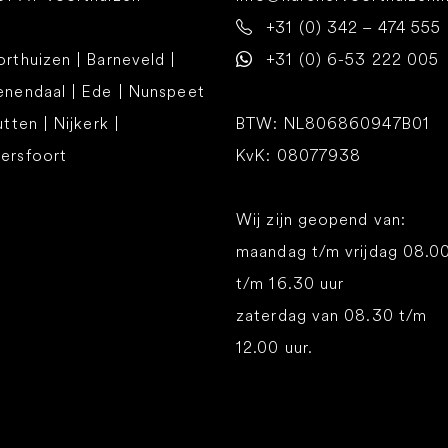
+31 (0) 342 – 474 555
rthuizen | Barneveld |
+31 (0) 6-53 222 005
enendaal | Ede | Nunspeet
utten | Nijkerk |
BTW: NL806860947B01
ersfoort
KvK: 08077938
Wij zijn geopend van:
maandag t/m vrijdag 08.0
t/m 16.30 uur
zaterdag van 08.30 t/m
12.00 uur.