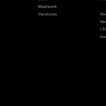
Maatwerk
Vacatures
Voo
Ve
| P
Am