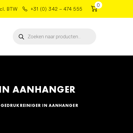
0
cl. BTW
+31 (0) 342 – 474 555
Producten
zoeken
 IN AANHANGER
GEDRUKREINIGER IN AANHANGER