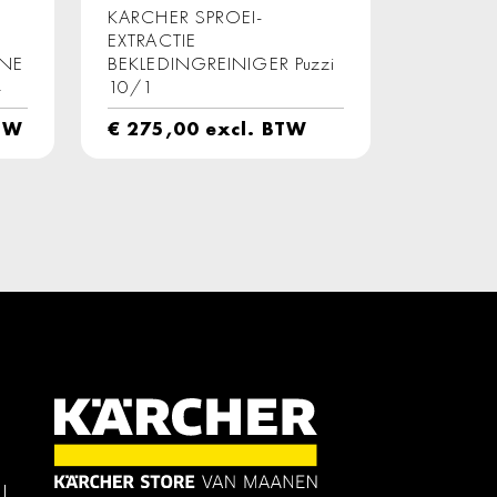
KARCHER SPROEI-
EXTRACTIE
NE
BEKLEDINGREINIGER Puzzi
4
10/1
TW
€
275,00
excl. BTW
l