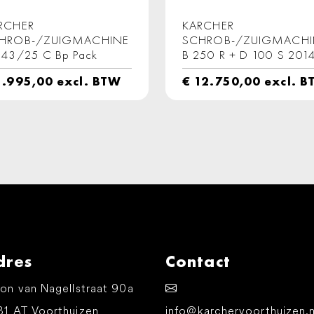
RCHER
KARCHER
HROB-/ZUIGMACHINE
SCHROB-/ZUIGMACHI
 43/25 C Bp Pack
B 250 R + D 100 S 201
.995,00
excl. BTW
€
12.750,00
excl. B
dres
Contact
on van Nagellstraat 90a
81 AT Voorthuizen
info@karchervoorthuizen.n