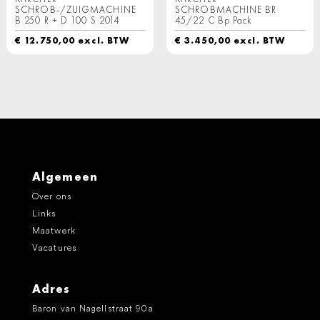
SCHROB-/ZUIGMACHINE
SCHROBMACHINE BR
B 250 R + D 100 S 2014
45/22 C Bp Pack
€
12.750,00
excl. BTW
€
3.450,00
excl. BTW
Algemeen
Over ons
Links
Maatwerk
Vacatures
Adres
Baron van Nagellstraat 90a