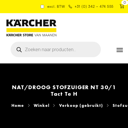
0
excl. BTW
+31 (0) 342 – 474 555
Producten
zoeken
NAT/DROOG STOFZUIGER NT 30/1
Tact Te H
Home
Winkel
Verkoop (gebruikt)
Stofzu