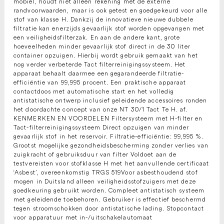
mobiel, houdt niet alleen rekening met de externe
randvoorwaarden, maar is ook getest en goedgekeurd voor alle
stof van klasse H. Dankzij de innovatieve nieuwe dubbele
filtratie kan enerzijds gevaarlijk stof worden opgevangen met
een veiligheidsfilterzak. En aan de andere kant, grote
hoeveelheden minder gevaarlijk stof direct in de 30 liter
container opzuigen. Hierbij wordt gebruik gemaakt van het
nog verder verbeterde Tact filterreinigingssysteem. Het
apparaat behaalt daarmee een gegarandeerde filtratie-
efficiëntie van 99,995 procent. Een praktische apparaat
contactdoos met automatische start en het volledig
antistatische ontwerp inclusief geleidende accessoires ronden
het doordachte concept van onze NT 30/1 Tact Te H. af.
KENMERKEN EN VOORDELEN Filtersysteem met H-filter en
Tact-filterreinigingssysteem Direct opzuigen van minder
gevaarlijk stof in het reservoir. Filtratie-efficiëntie: 99,995 %.
Grootst mogelijke gezondheidsbescherming zonder verlies van
zuigkracht of gebruiksduur van filter Voldoet aan de
testvereisten voor stofklasse H met het aanvullende certificaat
‘Asbest’, overeenkomstig TRGS 519Voor asbesthoudend stof
mogen in Duitsland alleen veiligheidsstofzuigers met deze
goedkeuring gebruikt worden. Compleet antistatisch systeem
met geleidende toebehoren. Gebruiker is effectief beschermd
tegen stroomschokken door antistatische lading. Stopcontact
voor apparatuur met in-/uitschakelautomaat