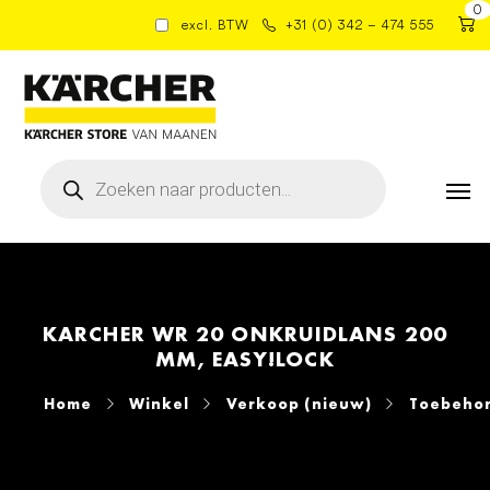
0
excl. BTW
+31 (0) 342 – 474 555
Producten
zoeken
KARCHER WR 20 ONKRUIDLANS 200
MM, EASY!LOCK
Home
Winkel
Verkoop (nieuw)
Toebehor