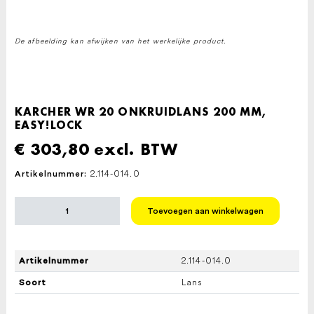
De afbeelding kan afwijken van het werkelijke product.
KARCHER WR 20 ONKRUIDLANS 200 MM,
EASY!LOCK
€
303,80
excl. BTW
2.114-014.0
Artikelnummer:
KARCHER
Toevoegen aan winkelwagen
WR
20
ONKRUIDLANS
200
2.114-014.0
Artikelnummer
MM,
EASY!LOCK
Lans
Soort
aantal