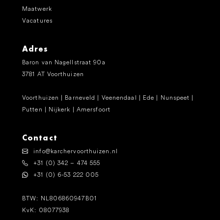
Maatwerk
Vacatures
Adres
Baron van Nagellstraat 90a
3781 AT Voorthuizen
Voorthuizen | Barneveld | Veenendaal | Ede | Nunspeet |
Putten | Nijkerk | Amersfoort
Contact
info@karchervoorthuizen.nl
+31 (0) 342 – 474 555
+31 (0) 6-53 222 005
BTW: NL806860947B01
KvK: 08077938