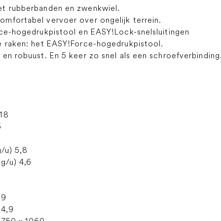
et rubberbanden en zwenkwiel.
mfortabel vervoer over ongelijk terrein.
rce-hogedrukpistool en EASY!Lock-snelsluitingen
e raken: het EASY!Force-hogedrukpistool.
en robuust. En 5 keer zo snel als een schroefverbinding
 18
5
g/u) 5,8
kg/u) 4,6
,9
64,9