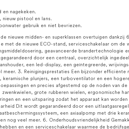
d en nagekeken.
 nieuw pistool en lans.
hoonwater gebruik en niet bevriezen.
de nieuwe midden- en superklassen overtuigen dankzij 6
ie met de nieuwe ECO-stand, serviceschakelaar om de w
gingsmiddeldosering, geavanceerde brandertechnologie e
 gegarandeerd door een centraal, overzichtelijk ingedee
tlanshouder, een led-display, een geïntegreerde, wrijving
 meer. 3. Reinigingsprestaties Een bijzonder efficiënte
 keramische plunjers, een turboventilator en een hoger
toepassingen en precies afgestemd op de noden van de k
ee zwenkwielen, grote rubberen wielen, ergonomische ha
rringen en een uitsparing zodat het apparaat kan worde
rheid Dit wordt gegarandeerd door een uitlaatgasregel
paraatbeschermingssysteem, een axiaalpomp met drie kera
en nog veel meer. 6. Onderhoudsvriendelijkheid Gemakke
hebben en een serviceschakelaar waarmee de bedrijfs