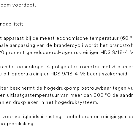
leem voordoet.
dabiliteit
et apparaat bij de meest economische temperatuur (60 °C
le aanpassing van de brandercycli wordt het brandstofve
l 20 procent gereduceerd.Hogedrukreiniger HDS 9/18-4 M
 brandertechnologie. 4-polige elektromotor met 3-plun
eid.Hogedrukreiniger HDS 9/18-4 M: Bedrijfszekerheid
nfilter beschermt de hogedrukpomp betrouwbaar tegen vu
 een uitlaatgastemperatuur van meer dan 300 °C de aandr
en en drukpieken in het hogedruksysteem.
 voor veiligheidsuitrusting, toebehoren en reinigingsmid
hogedrukslang.