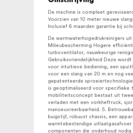
De machine is compleet gereviseer
Voorzien van 10 meter nieuwe slang,
Inclusief 6 maanden garantie bij sc
De warmwaterhogedrukreinigers uit 
Milieubescherming Hogere efficiënt
turboventilator, nauwkeurige reini
Gebruiksvriendelijkheid Deze wordt
voor intuïtieve bediening, een spui
voor een slang van 20 m en nog veel
gepatenteerde sproeiertechnologie,
is geoptimaliseerd voor specifieke 
mobiliteitsconcept bestaat uit tw
verladen met een vorkheftruck, sjo
manoeuvreerbaarheid. 5. Betrouwbaa
buigstijf, robuust chassis, een ap
warmtebestendige uitlaatgasafvoer 
componenten die onderhoud nodig 