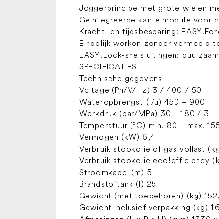
Joggerprincipe met grote wielen m
Geïntegreerde kantelmodule voor co
Kracht- en tijdsbesparing: EASY!Fo
Eindelijk werken zonder vermoeid t
EASY!Lock-snelsluitingen: duurzaam 
SPECIFICATIES
Technische gegevens
Voltage (Ph/V/Hz) 3 / 400 / 50
Wateropbrengst (l/u) 450 – 900
Werkdruk (bar/MPa) 30 – 180 / 3 –
Temperatuur (°C) min. 80 – max. 15
Vermogen (kW) 6,4
Verbruik stookolie of gas vollast (k
Verbruik stookolie eco!efficiency (
Stroomkabel (m) 5
Brandstoftank (l) 25
Gewicht (met toebehoren) (kg) 152
Gewicht inclusief verpakking (kg) 1