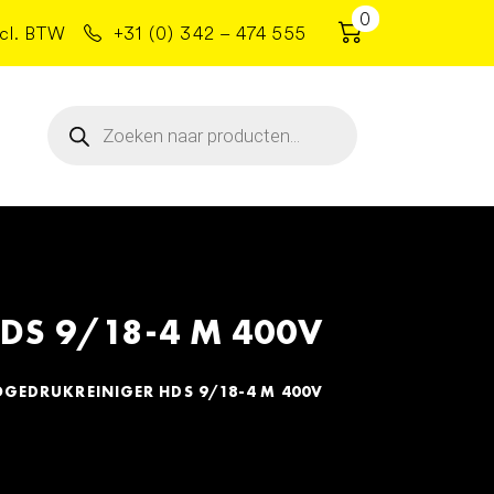
0
cl. BTW
+31 (0) 342 – 474 555
Producten
zoeken
S 9/18-4 M 400V
EDRUKREINIGER HDS 9/18-4 M 400V