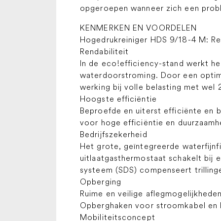
opgeroepen wanneer zich een prob
KENMERKEN EN VOORDELEN
Hogedrukreiniger HDS 9/18-4 M: Ren
Rendabiliteit
In de eco!efficiency-stand werkt h
waterdoorstroming. Door een optima
werking bij volle belasting met we
Hoogste efficiëntie
Beproefde en uiterst efficiënte en
voor hoge efficiëntie en duurzaamh
Bedrijfszekerheid
Het grote, geïntegreerde waterfij
uitlaatgasthermostaat schakelt bij
systeem (SDS) compenseert trilling
Opberging
Ruime en veilige aflegmogelijkheden
Opberghaken voor stroomkabel en 
Mobiliteitsconcept