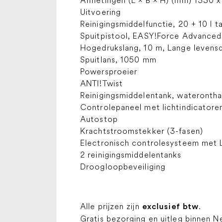
Afmetingen (L × B × H) (mm) 1330 x
Uitvoering
Reinigingsmiddelfunctie, 20 + 10 l t
Spuitpistool, EASY!Force Advanced
Hogedrukslang, 10 m, Lange levens
Spuitlans, 1050 mm
Powersproeier
ANTI!Twist
Reinigingsmiddelentank, waterontha
Controlepaneel met lichtindicatore
Autostop
Krachtstroomstekker (3-fasen)
Electronisch controlesysteem met 
2 reinigingsmiddelentanks
Droogloopbeveiliging
Alle prijzen zijn
.
exclusief btw
Gratis bezorging en uitleg binnen N