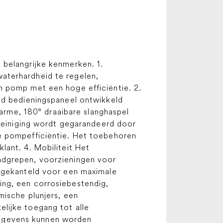
 belangrijke kenmerken. 1.
aterhardheid te regelen,
n pomp met een hoge efficiëntie. 2.
ld bedieningspaneel ontwikkeld
sarme, 180° draaibare slanghaspel
 reiniging wordt gegarandeerd door
e pompefficiëntie. Het toebehoren
lant. 4. Mobiliteit Het
ndgrepen, voorzieningen voor
n gekanteld voor een maximale
ing, een corrosiebestendig,
mische plunjers, een
lijke toegang tot alle
gegevens kunnen worden