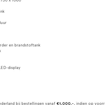
 750 x 1060
ank
duur
rder en brandstoftank
n
LED-display
ederland bij bestellingen vanaf
, indien op voor
€1.000,-