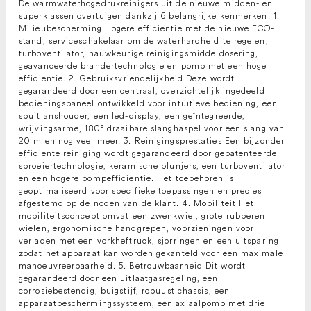
De warmwaterhogedrukreinigers uit de nieuwe midden- en
superklassen overtuigen dankzij 6 belangrijke kenmerken. 1.
Milieubescherming Hogere efficiëntie met de nieuwe ECO-
stand, serviceschakelaar om de waterhardheid te regelen,
turboventilator, nauwkeurige reinigingsmiddeldosering,
geavanceerde brandertechnologie en pomp met een hoge
efficiëntie. 2. Gebruiksvriendelijkheid Deze wordt
gegarandeerd door een centraal, overzichtelijk ingedeeld
bedieningspaneel ontwikkeld voor intuïtieve bediening, een
spuitlanshouder, een led-display, een geïntegreerde,
wrijvingsarme, 180° draaibare slanghaspel voor een slang van
20 m en nog veel meer. 3. Reinigingsprestaties Een bijzonder
efficiënte reiniging wordt gegarandeerd door gepatenteerde
sproeiertechnologie, keramische plunjers, een turboventilator
en een hogere pompefficiëntie. Het toebehoren is
geoptimaliseerd voor specifieke toepassingen en precies
afgestemd op de noden van de klant. 4. Mobiliteit Het
mobiliteitsconcept omvat een zwenkwiel, grote rubberen
wielen, ergonomische handgrepen, voorzieningen voor
verladen met een vorkheftruck, sjorringen en een uitsparing
zodat het apparaat kan worden gekanteld voor een maximale
manoeuvreerbaarheid. 5. Betrouwbaarheid Dit wordt
gegarandeerd door een uitlaatgasregeling, een
corrosiebestendig, buigstijf, robuust chassis, een
apparaatbeschermingssysteem, een axiaalpomp met drie