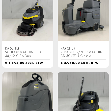
KARCHER
KARCHER
SCHROBMACHINE BD
ZITSCROB-/ZUIGMACHINE
38/12 C Bp Pack
BD 50/70 R Classic
€
1.895,00
excl. BTW
€
4.950,00
excl. BTW