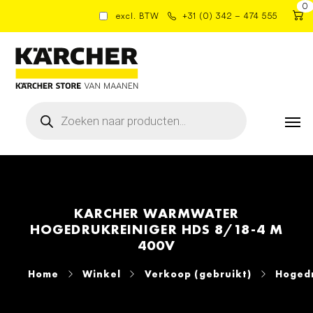
0
excl. BTW
+31 (0) 342 – 474 555
Producten
zoeken
KARCHER WARMWATER
HOGEDRUKREINIGER HDS 8/18-4 M
400V
Home
Winkel
Verkoop (gebruikt)
Hogedr