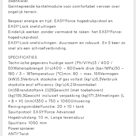
zwenkwiel.
Geïntegreerde kantelmodule voor comfortabel vervoer over
ongelijk terrein.
Bespaar energie en tijd: EASY!Force hogedrukpistool en
EASY!Lock snelsluitingen
Eindelijk werken zonder vermoeid te raken: het EASY!Force-
hogedrukpistool.
EASY!Lock-snelsluitingen: duurzaam en robuust. En 5 keer zo
snel als een schroefverbinding.
SPECIFICATIES
Technische gegevens huidige soort (Ph/V/Hz)3 / 400 /
50Wateropbrengst (l/u)400 – 800werk druk (bar/MPa)30 –
180 / 3 – 18Temperatuur (°C)min. 80 – max. 155Vermogen
(kW)5,5Verbruik stookolie of gas vollast (kg/u)5,3Verbruik
stookolie eco! efficiency (kg/u)4,2Stroomkabel
(m)5Brandstoftank (l)25Gewicht (met toebehoren)
(kg)159,3Gewicht inclusief verpakking (kg)171,3Afmetingen (L
× B × H) (mm)1330 x 750 x 1060Uitvoering
Reinigingsmiddelfunctie: 20 + 10 l tank
Spuitpistool: EASY!Force Advanced
Hogedrukslang: 10 m, Lange levensduur
Spuitlans: 1050 mm
Powersproeier
ANTI!Twist