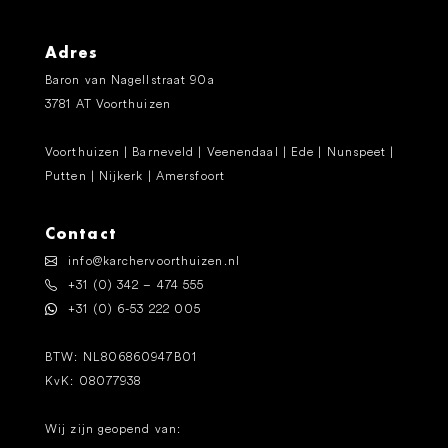
Adres
Baron van Nagellstraat 90a
3781 AT Voorthuizen
Voorthuizen | Barneveld | Veenendaal | Ede | Nunspeet |
Putten | Nijkerk | Amersfoort
Contact
info@karchervoorthuizen.nl
+31 (0) 342 – 474 555
+31 (0) 6-53 222 005
BTW: NL806860947B01
KvK: 08077938
Wij zijn geopend van: