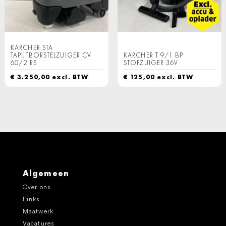
KARCHER STA
TAPIJTBORSTELZUIGER CV
KARCHER T 9/1 BP
60/2 RS
STOFZUIGER 36V
€
3.250,00
excl. BTW
€
125,00
excl. BTW
Algemeen
Over ons
Links
Maatwerk
Vacatures