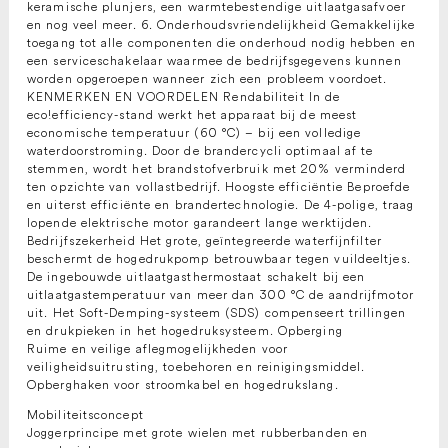
keramische plunjers, een warmtebestendige uitlaatgasafvoer
en nog veel meer. 6. Onderhoudsvriendelijkheid Gemakkelijke
toegang tot alle componenten die onderhoud nodig hebben en
een serviceschakelaar waarmee de bedrijfsgegevens kunnen
worden opgeroepen wanneer zich een probleem voordoet.
KENMERKEN EN VOORDELEN Rendabiliteit In de
eco!efficiency-stand werkt het apparaat bij de meest
economische temperatuur (60 °C) – bij een volledige
waterdoorstroming. Door de brandercycli optimaal af te
stemmen, wordt het brandstofverbruik met 20% verminderd
ten opzichte van vollastbedrijf. Hoogste efficiëntie Beproefde
en uiterst efficiënte en brandertechnologie. De 4-polige, traag
lopende elektrische motor garandeert lange werktijden.
Bedrijfszekerheid Het grote, geïntegreerde waterfijnfilter
beschermt de hogedrukpomp betrouwbaar tegen vuildeeltjes.
De ingebouwde uitlaatgasthermostaat schakelt bij een
uitlaatgastemperatuur van meer dan 300 °C de aandrijfmotor
uit. Het Soft-Demping-systeem (SDS) compenseert trillingen
en drukpieken in het hogedruksysteem. Opberging
Ruime en veilige aflegmogelijkheden voor
veiligheidsuitrusting, toebehoren en reinigingsmiddel.
Opberghaken voor stroomkabel en hogedrukslang.
Mobiliteitsconcept
Joggerprincipe met grote wielen met rubberbanden en