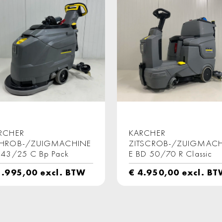
RCHER
KARCHER
HROB-/ZUIGMACHINE
ZITSCROB-/ZUIGMAC
 43/25 C Bp Pack
E BD 50/70 R Classic
.995,00
excl. BTW
€
4.950,00
excl. B