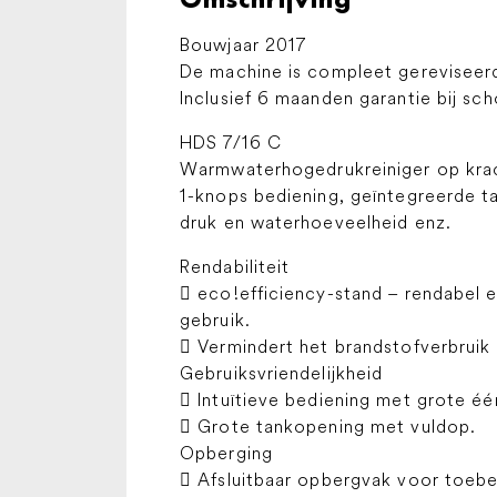
Bouwjaar 2017
De machine is compleet gereviseer
Inclusief 6 maanden garantie bij sc
HDS 7/16 C
Warmwaterhogedrukreiniger op krac
1-knops bediening, geïntegreerde ta
druk en waterhoeveelheid enz.
Rendabiliteit
 eco!efficiency-stand – rendabel en
gebruik.
 Vermindert het brandstofverbrui
Gebruiksvriendelijkheid
 Intuïtieve bediening met grote é
 Grote tankopening met vuldop.
Opberging
 Afsluitbaar opbergvak voor toebe