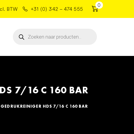
0
cl. BTW
+31 (0) 342 – 474 555
Producten
zoeken
S 7/16 C 160 BAR
EDRUKREINIGER HDS 7/16 C 160 BAR