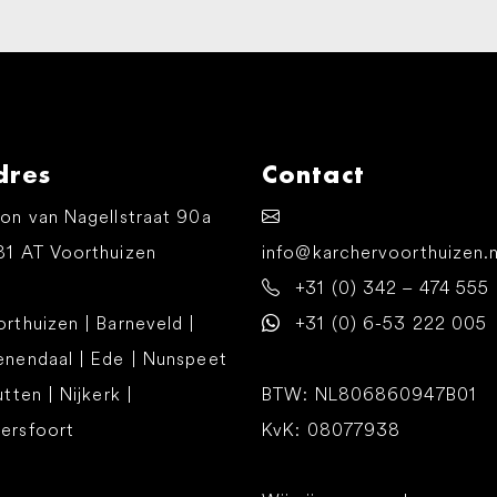
dres
Contact
on van Nagellstraat 90a
81 AT Voorthuizen
info@karchervoorthuizen.n
+31 (0) 342 – 474 555
rthuizen | Barneveld |
+31 (0) 6-53 222 005
enendaal | Ede | Nunspeet
utten | Nijkerk |
BTW: NL806860947B01
ersfoort
KvK: 08077938