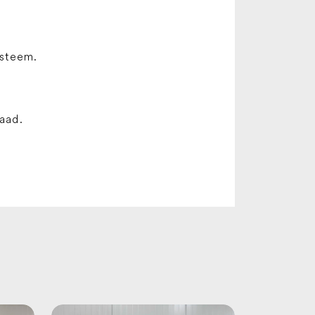
ysteem.
raad.