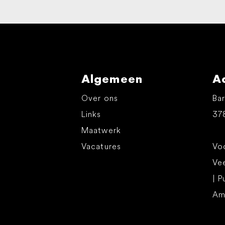
Algemeen
A
Over ons
Bar
Links
37
Maatwerk
Vacatures
Voo
Ve
| P
Am