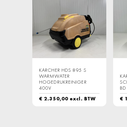
KARCHER HDS 895 S
WARMWATER
KA
HOGEDRUKREINIGER
SC
400V
BD
€
2.350,00
excl. BTW
€
1