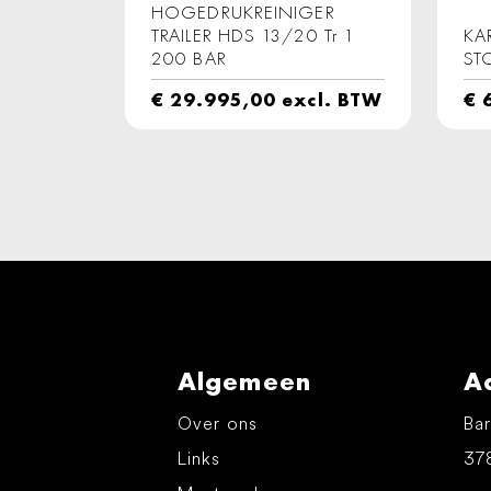
HOGEDRUKREINIGER
TRAILER HDS 13/20 Tr 1
KA
200 BAR
ST
€
29.995,00
excl. BTW
€
6
Algemeen
A
Over ons
Bar
Links
37