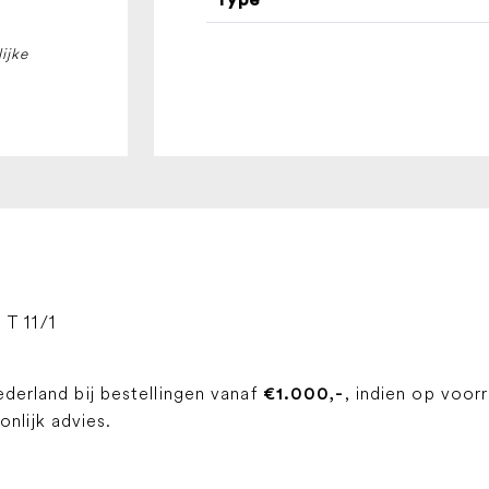
T
7/1,
ijke
T
8/1,
T
11/1
aantal
, T 11/1
ederland bij bestellingen vanaf
, indien op voor
€1.000,-
lijk advies.