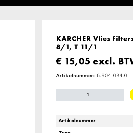
KARCHER Vlies filterz
8/1, T 11/1
€
15,05
excl. B
6.904-084.0
Artikelnummer:
KARCHER
Vlies
filterzakken,
10
x
Artikelnummer
,
Type