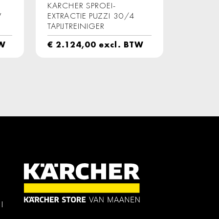
KARCHER SPROEI-
W
EXTRACTIE PUZZI 30/4
TAPIJTREINIGER
TW
€
2.124,00
excl. BTW
l