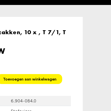
akken, 10 x , T 7/1, T
TW
Toevoegen aan winkelwagen
6.904-084.0
Stofzuiger