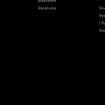
Maatwerk
Vacatures
Voo
Ve
| P
Am