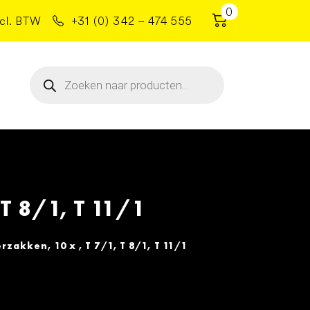
0
cl. BTW
+31 (0) 342 – 474 555
Producten
zoeken
 T 8/1, T 11/1
rzakken, 10 x , T 7/1, T 8/1, T 11/1