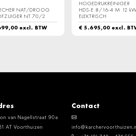
HOGEDRUKREINIGER
RCHER NAT/DROOG
HDS-E 8/16-4 M 12 k
OFZUIGER NT 70/2
ELEKTRISCH
99,00
excl. BTW
€
5.695,00
excl. B
dres
Contact
on van Nagellstraat 90a
81 AT Voorthuizen
info@karchervoorthuizen.n