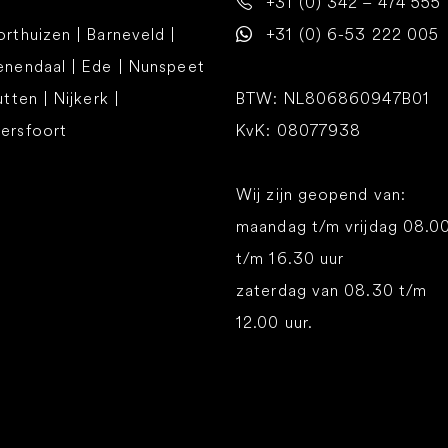
+31 (0) 342 – 474 555
rthuizen | Barneveld |
+31 (0) 6-53 222 005
enendaal | Ede | Nunspeet
utten | Nijkerk |
BTW: NL806860947B01
ersfoort
KvK: 08077938
Wij zijn geopend van:
maandag t/m vrijdag 08.0
t/m 16.30 uur
zaterdag van 08.30 t/m
12.00 uur.