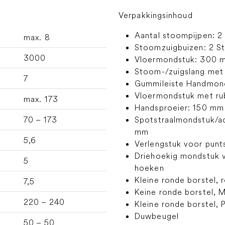
Verpakkingsinhoud
Aantal stoompijpen: 2 
max. 8
Stoomzuigbuizen: 2 S
3000
Vloermondstuk: 300 
Stoom-/zuigslang met 
7
Gummileiste Handmon
Vloermondstuk met ru
max. 173
Handsproeier: 150 mm
70 – 173
Spotstraalmondstuk/a
mm
5,6
Verlengstuk voor punt
Driehoekig mondstuk v
5
hoeken
Kleine ronde borstel, ro
7,5
Keine ronde borstel, M
220 – 240
Kleine ronde borstel, P
Duwbeugel
50 – 50