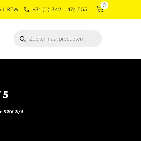
0
cl. BTW
+31 (0) 342 – 474 555
Producten
zoeken
/5
r SGV 8/5