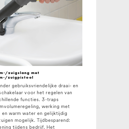
m-/zuigslang met
m-/zuigpistool
onder gebruiksvriendelijke draai- en
schakelaar voor het regelen van
chillende functies. 3-traps
mvolumeregeling, werking met
 en warm water en gelijktijdig
zuigen mogelijk. Tijdbesparend:
ening tijdens bedrijf. Het