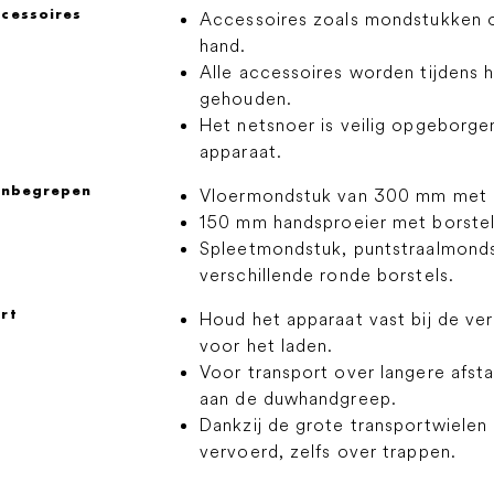
cessoires
Accessoires zoals mondstukken of 
hand.
Alle accessoires worden tijdens h
gehouden.
Het netsnoer is veilig opgeborge
apparaat.
 inbegrepen
Vloermondstuk van 300 mm met bo
150 mm handsproeier met borstels
Spleetmondstuk, puntstraalmonds
verschillende ronde borstels.
rt
Houd het apparaat vast bij de v
voor het laden.
Voor transport over langere afsta
aan de duwhandgreep.
Dankzij de grote transportwiele
vervoerd, zelfs over trappen.