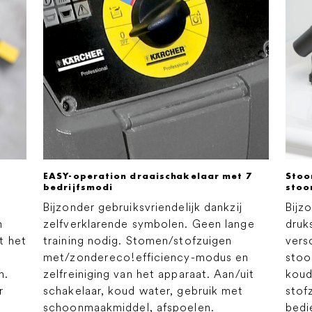
EASY-operation draaischakelaar met 7
Stoo
bedrijfsmodi
stoo
Bijzonder gebruiksvriendelijk dankzij
Bijz
n
zelfverklarende symbolen. Geen lange
druk
t het
training nodig. Stomen/stofzuigen
vers
met/zonder
eco!efficiency
-modus en
stoo
n.
zelfreiniging van het apparaat. Aan/uit
koud
r
schakelaar, koud water, gebruik met
stof
schoonmaakmiddel, afspoelen.
bedi