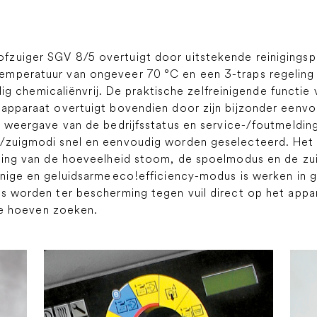
zuiger SGV 8/5 overtuigt door uitstekende reinigingspr
emperatuur van ongeveer 70 °C en een 3-traps regeling
ledig chemicaliënvrij. De praktische zelfreinigende funct
 apparaat overtuigt bovendien door zijn bijzonder eenv
de weergave van de bedrijfsstatus en service-/foutmeldi
-/zuigmodi snel en eenvoudig worden geselecteerd. Het
eling van de hoeveelheid stoom, de spoelmodus en de zui
inige en geluidsarme
eco!efficiency
-modus is werken in 
es worden ter bescherming tegen vuil direct op het app
 te hoeven zoeken.