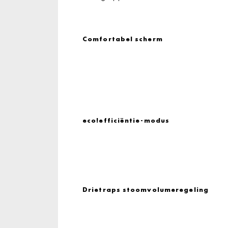
Comfortabel scherm
eco!efficiëntie-modus
Drietraps stoomvolumeregeling