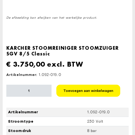
De afbeelding kan afwijken van het werkelijke product.
KARCHER STOOMREINIGER STOOMZUIGER
SGV 8/5 Classic
€
3.750,00
excl. BTW
1.092-019.0
Artikelnummer:
KARCHER
Toevoegen aan winkelwagen
STOOMREINIGER
STOOMZUIGER
SGV
8/5
1.092-019.0
Artikelnummer
Classic
aantal
230 Volt
Stroomtype
8 bar
Stoomdruk