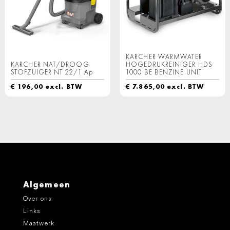
KARCHER WARMWATER
KARCHER NAT/DROOG
HOGEDRUKREINIGER HDS
STOFZUIGER NT 22/1 Ap
1000 BE BENZINE UNIT
€
196,00
excl. BTW
€
7.865,00
excl. BTW
Algemeen
Over ons
Links
Maatwerk