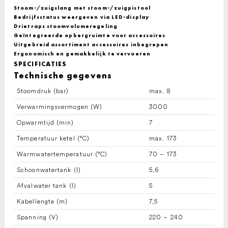
Stoom-/zuigslang met stoom-/zuigpistool
Bedrijfsstatus weergeven via LED-display
Drietraps stoomvolumeregeling
Geïntegreerde opbergruimte voor accessoires
Uitgebreid assortiment accessoires inbegrepen
Ergonomisch en gemakkelijk te vervoeren
SPECIFICATIES
Technische gegevens
Stoomdruk (bar)
max. 8
Verwarmingsvermogen (W)
3000
Opwarmtijd (min)
7
Temperatuur ketel (°C)
max. 173
Warmwatertemperatuur (°C)
70 – 173
Schoonwatertank (l)
5,6
Afvalwater tank (l)
5
Kabellengte (m)
7,5
Spanning (V)
220 – 240