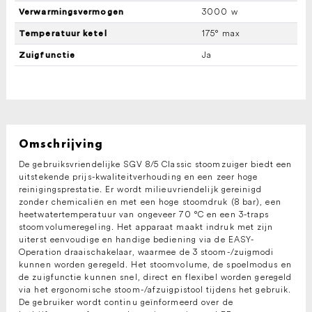
3000 w
Verwarmingsvermogen
175° max
Temperatuur ketel
Ja
Zuigfunctie
Omschrijving
De gebruiksvriendelijke SGV 8/5 Classic stoomzuiger biedt een
uitstekende prijs-kwaliteitverhouding en een zeer hoge
reinigingsprestatie. Er wordt milieuvriendelijk gereinigd
zonder chemicaliën en met een hoge stoomdruk (8 bar), een
heetwatertemperatuur van ongeveer 70 °C en een 3-traps
stoomvolumeregeling. Het apparaat maakt indruk met zijn
uiterst eenvoudige en handige bediening via de EASY-
Operation draaischakelaar, waarmee de 3 stoom-/zuigmodi
kunnen worden geregeld. Het stoomvolume, de spoelmodus en
de zuigfunctie kunnen snel, direct en flexibel worden geregeld
via het ergonomische stoom-/afzuigpistool tijdens het gebruik.
De gebruiker wordt continu geïnformeerd over de