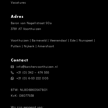
Vacatures
Adres
Baron van Nagellstraat 90a
3781 AT Voorthuizen
Voorthuizen | Barneveld | Veenendaal | Ede | Nunspeet |
Putten | Nijkerk | Amersfoort
Contact
info@karchervoorthuizen.nl
+31 (0) 342 – 474 555
+31 (0) 6-53 222 005
BTW: NL806860947B01
KvK: 08077938
Wij zijn geopend van: