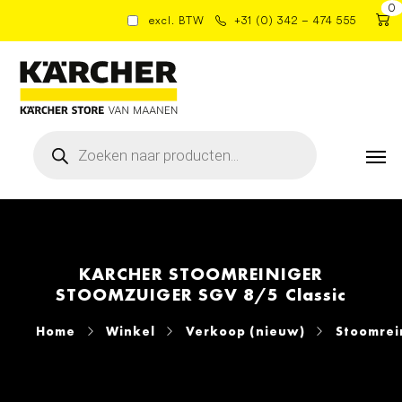
0
excl. BTW
+31 (0) 342 – 474 555
Producten
zoeken
KARCHER STOOMREINIGER
STOOMZUIGER SGV 8/5 Classic
Home
Winkel
Verkoop (nieuw)
Stoomrei