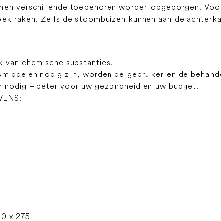
nen verschillende toebehoren worden opgeborgen. Voora
oek raken. Zelfs de stoombuizen kunnen aan de achterk
ik van chemische substanties.
smiddelen nodig zijn, worden de gebruiker en de behand
ter nodig – beter voor uw gezondheid en uw budget.
VENS:
20 x 275