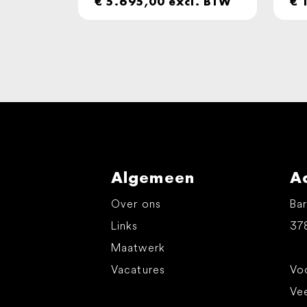
€
5.695,00
excl. BTW
€
1
Algemeen
A
Over ons
Bar
Links
37
Maatwerk
Vacatures
Voo
Ve