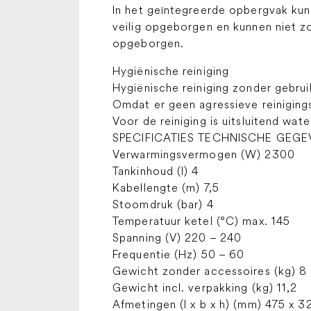
In het geïntegreerde opbergvak kun
veilig opgeborgen en kunnen niet z
opgeborgen.
Hygiënische reiniging
Hygiënische reiniging zonder gebru
Omdat er geen agressieve reiniging
Voor de reiniging is uitsluitend wa
SPECIFICATIES TECHNISCHE GEGE
Verwarmingsvermogen (W) 2300
Tankinhoud (l) 4
Kabellengte (m) 7,5
Stoomdruk (bar) 4
Temperatuur ketel (°C) max. 145
Spanning (V) 220 – 240
Frequentie (Hz) 50 – 60
Gewicht zonder accessoires (kg) 8
Gewicht incl. verpakking (kg) 11,2
Afmetingen (l x b x h) (mm) 475 x 3