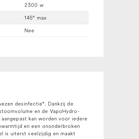
2300 w
145° max
Nee
ezen desinfectie*. Dankzij de
et stoomvolume en de VapoHydro-
t aangepast kan worden voor iedere
opwarmtijd en een ononderbroken
 is uiterst veelzijdig en maakt