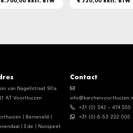
8.700,00
excl. BTW
€
730,00
excl. BTW
dres
Contact
on van Nagellstraat 90a
81 AT Voorthuizen
info@karchervoorthuizen.n
+31 (0) 342 – 474 555
rthuizen | Barneveld |
+31 (0) 6-53 222 005
enendaal | Ede | Nunspeet