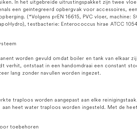
iken. In het uitgebreide uitrustingspakket zijn twee vl
venals een geïntegreerd opbergvak voor accessoires, ee
pberging. (*Volgens prEN 16615, PVC vloer, machine: S
apoHydro), testbacterie: Enterococcus hirae ATCC 1054
systeem
nent worden gevuld omdat boiler en tank van elkaar zij
dt verhit, ontstaat in een handomdraai een constant s
zeer lang zonder navullen worden ingezet.
rkte traploos worden aangepast aan elke reinigingstaa
 aan heet water traploos worden ingesteld. Met de heet 
voor toebehoren