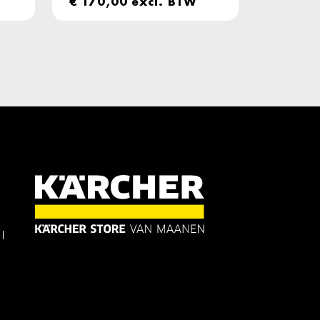
€
170,00
excl. BTW
l