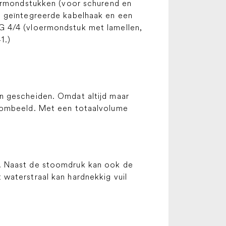
oermondstukken (voor schurend en
n geïntegreerde kabelhaak en een
G 4/4 (vloermondstuk met lamellen,
1.)
n gescheiden. Omdat altijd maar
toombeeld. Met een totaalvolume
k. Naast de stoomdruk kan ook de
waterstraal kan hardnekkig vuil