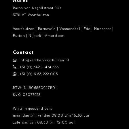
Adres
Baron van Nagellstraat 90a
3781 AT Voorthuizen
Voorthuizen | Barneveld | Veenendaal | Ede | Nunspeet |
Putten | Nijkerk | Amersfoort
Contact
info@karchervoorthuizen.nl
+31 (0) 342 – 474 555
+31 (0) 6-53 222 005
BTW: NL806860947B01
KvK: 08077938
Wij zijn geopend van:
maandag t/m vrijdag 08.00 t/m 16.30 uur
zaterdag van 08.30 t/m 12.00 uur.