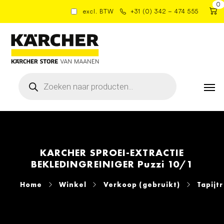
0
excl. BTW
+31 (0) 342 – 474 555
Producten
zoeken
KARCHER SPROEI-EXTRACTIE
BEKLEDINGREINIGER Puzzi 10/1
Home
Winkel
Verkoop (gebruikt)
Tapijt