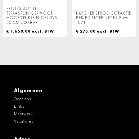
PROFESSIONELE
TERRASREINIGER VOOR
KARCHER SPROEI-EXTRACTIE
HOGEDRUKREINIGER RVS
BEKLEDINGREINIGER Puzzi
50 CM 500 BAR
10/1
€
1.650,00
excl. BTW
€
275,00
excl. BTW
Algemeen
Over ons
Links
Maatwerk
Vacatures