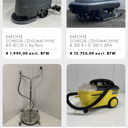
KARCHER
KARCHER
SCHROB-/ZUIGMACHINE
SCHROB-/ZUIGMACHINE
BD 43/25 C Bp Pack
B 250 R + D 100 S 2014
€
1.995,00
excl. BTW
€
12.750,00
excl. BTW