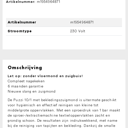
m1954964871
Artikelnummer:
m1954964871
Artikelnummer
230 Volt
Stroomtype
Omschrijving
Let op: zonder vloermond en zuigbuis!
Compleet nagekeken
6 maanden garantie
Nieuwe slang en zuigmond
De Puzzi 10/1 met bekledingszuigmond is uitermate geschikt
voor hygiënisch en effectief reinigen van kleine tot
middelgrote oppervlakken. Met een sproeidruk van 1 bar maakt
de sproei-/extractiemachine textieloppervlakten zacht en
grondig schoon. De resultaten zijn indrukwekkend, met name
bij de reiniging van tapijten en bekleding. Dankzij de smalle