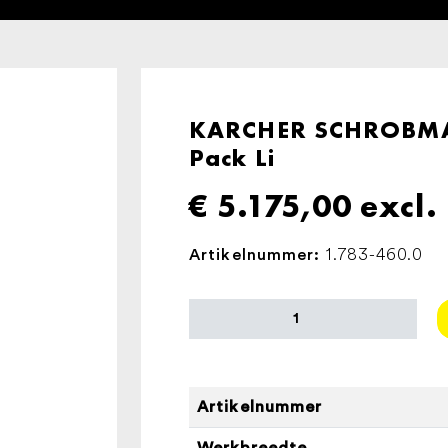
KARCHER SCHROBMAC
Pack Li
€
5.175,00
excl.
1.783-460.0
Artikelnummer:
KARCHER
SCHROBMACHINE
BR
45/22
C
Artikelnummer
Bp
Werkbreedte