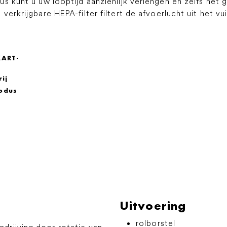
s kunt u uw looptijd aanzienlijk verlengen en zelfs het
verkrijgbare HEPA-filter filtert de afvoerlucht uit het v
KART-
ij
odus
Uitvoering
rolborstel
ndrijving door rotatie van