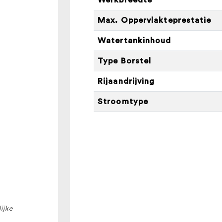
Pack
Li
Max. Oppervlakteprestatie
aantal
Watertankinhoud
Type Borstel
Rijaandrijving
Stroomtype
ijke