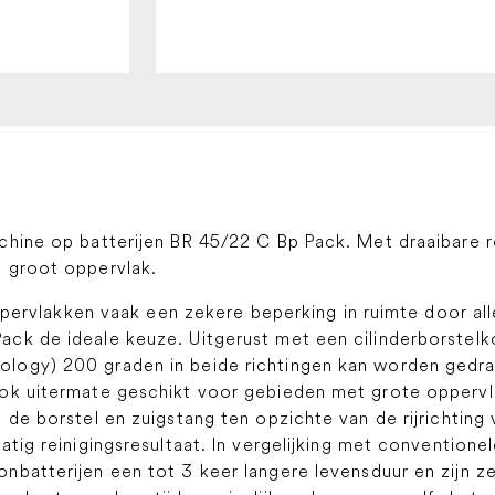
chine op batterijen BR 45/22 C Bp Pack. Met draaibare 
 groot oppervlak.
oppervlakken vaak een zekere beperking in ruimte door all
ack de ideale keuze. Uitgerust met een cilinderborstel
ogy) 200 graden in beide richtingen kan worden gedraa
ok uitermate geschikt voor gebieden met grote oppervlak
 de borstel en zuigstang ten opzichte van de rijrichting
atig reinigingsresultaat. In vergelijking met conventione
nbatterijen een tot 3 keer langere levensduur en zijn z