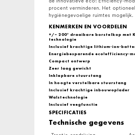
de innovatieve eco! Efficiency-modu
procent verminderen. Het optioneel 
hygiënegevoelige ruimtes mogelijk.
KENMERKEN EN VOORDELEN
+/– 200° draaibare borstelkop met 
technologie
Inclusief krachtige lithium-ion-batter
Energiebesparende
eco!efficiency
-m
Compact ontwerp
Zeer laag gewicht
Inklapbare stuurstang
In hoogte verstelbare stuurstang
Inclusief krachtige inbouwoplader
Walstechnologie
Inclusief veegfunctie
SPECIFICATIES
Technische gegevens
Tractie-aandrijving
Aa