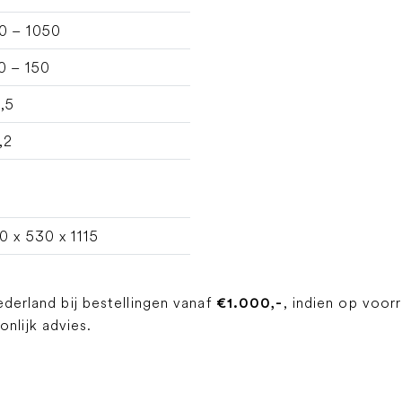
0 – 1050
0 – 150
,5
,2
0 x 530 x 1115
ederland bij bestellingen vanaf
, indien op voor
€1.000,-
lijk advies.