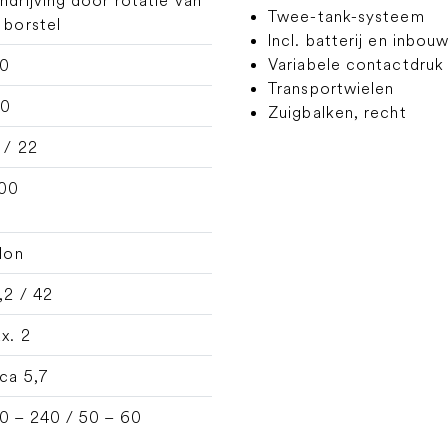
Twee-tank-systeem
 borstel
Incl. batterij en inbou
Variabele contactdruk
0
Transportwielen
00
Zuigbalken, recht
 / 22
00
-Ion
,2 / 42
x. 2
rca 5,7
0 – 240 / 50 – 60