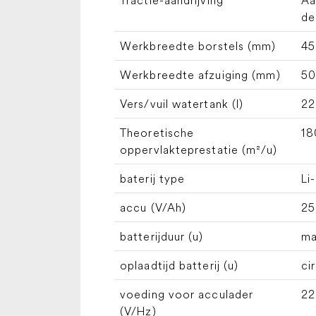
de
Werkbreedte borstels (mm)
45
Werkbreedte afzuiging (mm)
5
Vers/vuil watertank (l)
22
Theoretische
18
oppervlakteprestatie (m²/u)
baterij type
Li
accu (V/Ah)
25
batterijduur (u)
ma
oplaadtijd batterij (u)
ci
voeding voor acculader
22
(V/
Hz
)