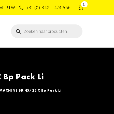
0
cl. BTW
+31 (0) 342 – 474 555
Producten
zoeken
Bp Pack Li
ACHINE BR 45/22 C Bp Pack Li