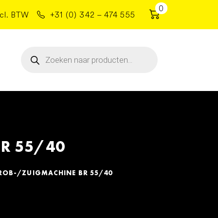
0
cl. BTW
+31 (0) 342 – 474 555
Producten
zoeken
R 55/40
ROB-/ZUIGMACHINE BR 55/40