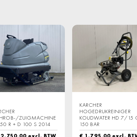
KARCHER
RCHER
HOGEDRUKREINIGER
HROB-/ZUIGMACHINE
KOUDWATER HD 7/15 
250 R + D 100 S 2014
150 BAR
2.750,00
excl. BTW
€
1.795,00
excl. B