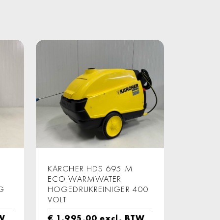
KARCHER HDS 695 M
ECO WARMWATER
G
HOGEDRUKREINIGER 400
VOLT
TW
€
1.995,00
excl. BTW