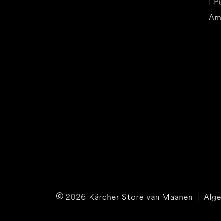
| P
Am
2026 Kärcher Store van Maanen
|
Alg