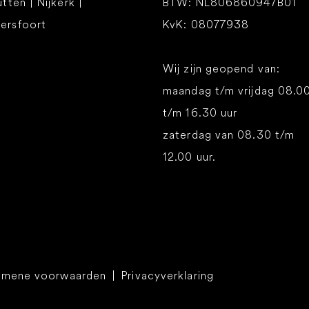
utten | Nijkerk |
BTW: NL806860947B01
ersfoort
KvK: 08077938
Wij zijn geopend van:
maandag t/m vrijdag 08.0
t/m 16.30 uur
zaterdag van 08.30 t/m
12.00 uur.
emene voorwaarden
|
Privacyverklaring