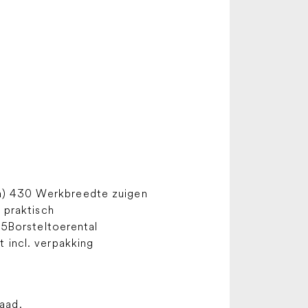
m) 430 Werkbreedte zuigen
 praktisch
,5Borsteltoerental
 incl. verpakking
raad.