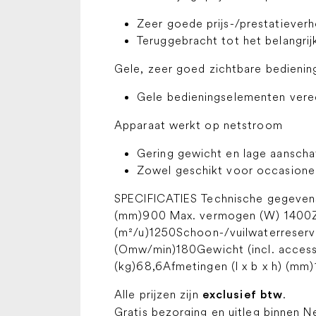
Zeer goede prijs-/prestatieverh
Teruggebracht tot het belangrij
Gele, zeer goed zichtbare bedieni
Gele bedieningselementen veree
Apparaat werkt op netstroom
Gering gewicht en lage aanscha
Zowel geschikt voor occasionel
SPECIFICATIES Technische gegeven
(mm)900 Max. vermogen (W) 1400Zijb
(m²/u)1250Schoon-/vuilwaterreservo
(Omw/min)180Gewicht (incl. access
(kg)68,6Afmetingen (l x b x h) (mm
Alle prijzen zijn
.
exclusief btw
Gratis bezorging en uitleg binnen N