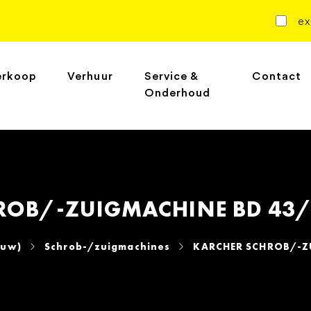
ex
erkoop
Verhuur
Service &
Contact
Onderhoud
OB/-ZUIGMACHINE BD 43/35
euw)
Schrob-/zuigmachines
KARCHER SCHROB/-ZU