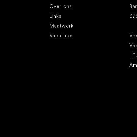
Over ons
Bar
Links
37
Maatwerk
Vacatures
Voo
Ve
| P
Am