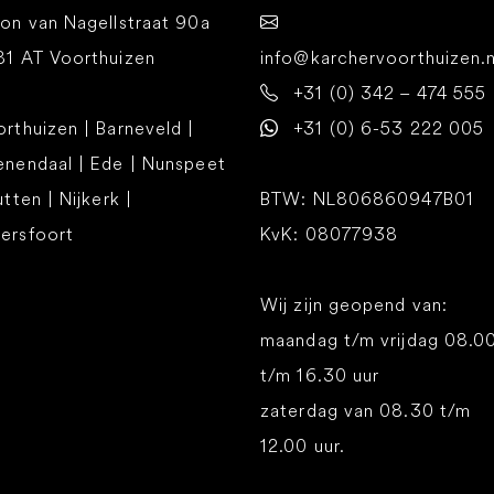
on van Nagellstraat 90a
81 AT Voorthuizen
info@karchervoorthuizen.n
+31 (0) 342 – 474 555
rthuizen | Barneveld |
+31 (0) 6-53 222 005
enendaal | Ede | Nunspeet
utten | Nijkerk |
BTW: NL806860947B01
ersfoort
KvK: 08077938
Wij zijn geopend van:
maandag t/m vrijdag 08.0
t/m 16.30 uur
zaterdag van 08.30 t/m
12.00 uur.