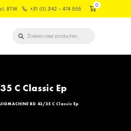
0
cl. BTW
+31 (0) 342 – 474 555
Producten
zoeken
 C Classic Ep
IGMACHINE BD 43/35 C Classic Ep