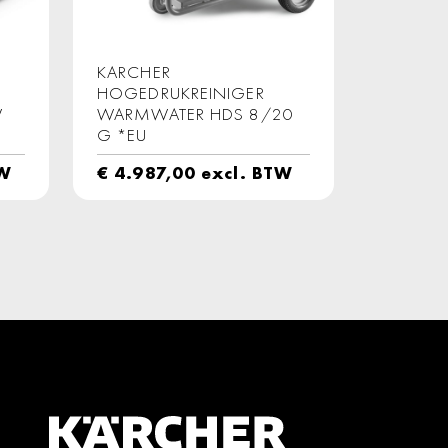
KARCHER
HOGEDRUKREINIGER
W
WARMWATER HDS 8/20
G *EU
TW
€
4.987,00
excl. BTW