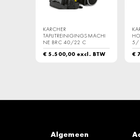
KARCHER
KA
TAPIJTREINIGINGSMACHI
HO
NE BRC 40/22 C
5/
€
5.500,00
excl. BTW
€
7
Algemeen
A