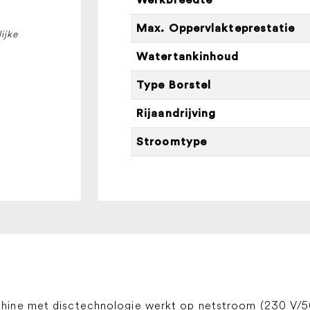
Classic
Ep
Max. Oppervlakteprestatie
ijke
aantal
Watertankinhoud
Type Borstel
Rijaandrijving
Stroomtype
ine met disctechnologie werkt op netstroom (230 V/50 