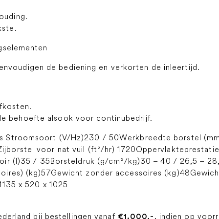
ouding.
kste.
ngselementen
nvoudigen de bediening en verkorten de inleertijd.
fkosten.
e behoefte alsook voor continubedrijf.
s Stroomsoort (V/Hz)230 / 50Werkbreedte borstel (m
orstel voor nat vuil (ft²/hr) 1720Oppervlakteprestatie
ir (l)35 / 35Borsteldruk (g/cm²/kg)30 – 40 / 26,5 – 28
oires) (kg)57Gewicht zonder accessoires (kg)48Gewicht
)1135 x 520 x 1025
ederland bij bestellingen vanaf
, indien op voor
€1.000,-