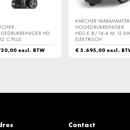
KARCHER WARMWATER
RCHER
HOGEDRUKREINIGER
GEDRUKREINIGER HD
HDS-E 8/16-4 M 12 k
12 C PLUS
ELEKTRISCH
30,00
excl. BTW
€
5.695,00
excl. B
dres
Contact