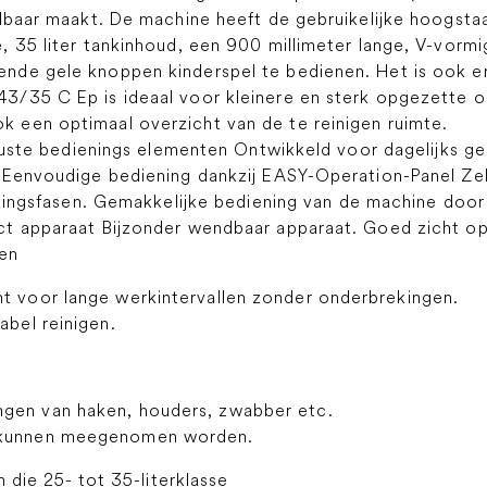
albaar maakt. De machine heeft de gebruikelijke hoogsta
 35 liter tankinhoud, een 900 millimeter lange, V-vormi
de gele knoppen kinderspel te bedienen. Het is ook erg
3/35 C Ep is ideaal voor kleinere en sterk opgezette 
 een optimaal overzicht van de te reinigen ruimte.
bedienings elementen Ontwikkeld voor dagelijks geb
 Eenvoudige bediening dankzij EASY-Operation-Panel Ze
rkingsfasen. Gemakkelijke bediening van de machine door
t apparaat Bijzonder wendbaar apparaat. Goed zicht op
len
nt voor lange werkintervallen zonder onderbrekingen.
abel reinigen.
ngen van haken, houders, zwabber etc.
n kunnen meegenomen worden.
n die 25- tot 35-literklasse