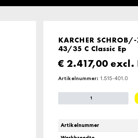
KARCHER SCHROB/-
43/35 C Classic Ep
€
2.417,00
excl.
1.515-401.0
Artikelnummer:
KARCHER
SCHROB/-
ZUIGMACHINE
BD
43/35
Artikelnummer
C
Werkbreedte