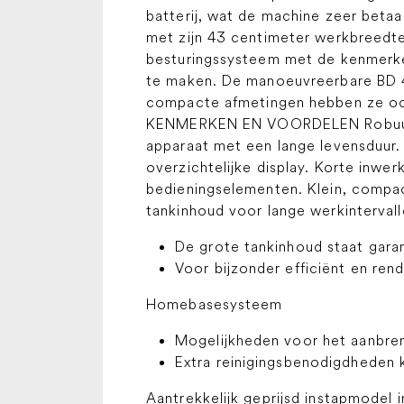
batterij, wat de machine zeer beta
met zijn 43 centimeter werkbreedte,
besturingssysteem met de kenmerken
te maken. De manoeuvreerbare BD 4
compacte afmetingen hebben ze ook
KENMERKEN EN VOORDELEN Robuuste 
apparaat met een lange levensduur.
overzichtelijke display. Korte inwe
bedieningselementen. Klein, compac
tankinhoud voor lange werkinterval
De grote tankinhoud staat gara
Voor bijzonder efficiënt en rend
Homebasesysteem
Mogelijkheden voor het aanbre
Extra reinigingsbenodigdhede
Aantrekkelijk geprijsd instapmodel i