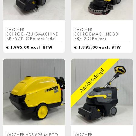
KARCHER
KARCHER
SCHROB-/ZUIGMACHINE
SCHROBMACHINE BD
BR 35/12 C Bp Pack 2015
38/12 C Bp Pack
€
1.995,00
excl. BTW
€
1.895,00
excl. BTW
Aanbieding!
KARCHER HDS 695 M ECO
KARCHER