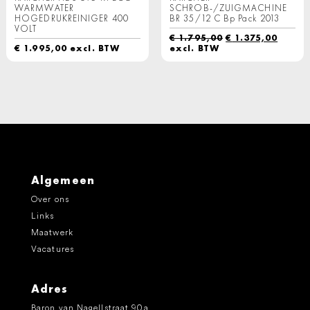
WARMWATER
SCHROB-/ZUIGMACHINE
HOGEDRUKREINIGER 400
BR 35/12 C Bp Pack 2013
VOLT
Oorspronkelijk
Huidi
€
1.795,00
€
1.375,00
prijs
prijs
€
1.995,00
excl. BTW
excl. BTW
was:
is:
€ 1.795,00.
€ 1.37
Algemeen
Over ons
Links
Maatwerk
Vacatures
Adres
Baron van Nagellstraat 90a