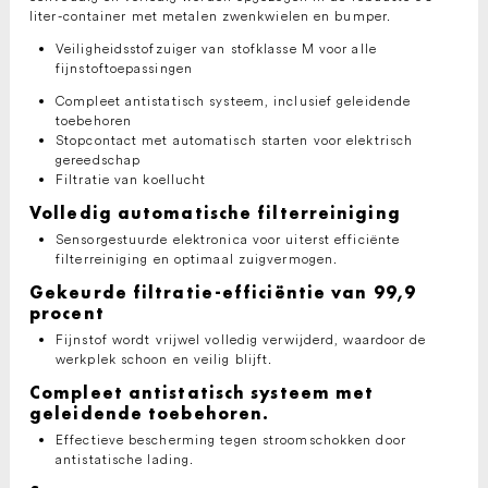
liter-container met metalen zwenkwielen en bumper.
Veiligheidsstofzuiger van stofklasse M voor alle
fijnstoftoepassingen
Compleet antistatisch systeem, inclusief geleidende
toebehoren
Stopcontact met automatisch starten voor elektrisch
gereedschap
Filtratie van koellucht
Volledig automatische filterreiniging
Sensorgestuurde elektronica voor uiterst efficiënte
filterreiniging en optimaal zuigvermogen.
Gekeurde filtratie-efficiëntie van 99,9
procent
Fijnstof wordt vrijwel volledig verwijderd, waardoor de
werkplek schoon en veilig blijft.
Compleet antistatisch systeem met
geleidende toebehoren.
Effectieve bescherming tegen stroomschokken door
antistatische lading.