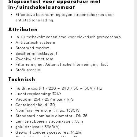
Stopcontact voor apparatuur met
in-/uitschakelautomaat
Effectieve bescherming tegen stroomschokken door
antistatische lading.
Attributen
In-/uitschakelmechanisme voor elektrisch gereedschap
Antistatisch systeem
Stootrand rondom
Beschermingsklasse: I
Zwenkwiel met rem
Filterreiniging: Automatische filterreiniging Tact
Stofklasse: M
Technisch
huidige soort: 1 / 220 – 240 / 50 – 60V / Hz
Luchtverplaatsing: 74l/s
Vacuüm: 254 / 25.4mbar / kPa
Containerinhoud: 30l
Nominaal vermogen: max. 1380W
Standaard nominale diameter:: DN 35
Lengte rubberen stroomkabel: 7.5m
geluidsniveau: 69dB(A)
Gewicht zonder accessoires: 14.2kg