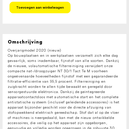
KARCHER
Toevoegen aan winkelwagen
Nat/droog
stofzuiger
NT
30/1
Tact
Te
M
Omschrijving
(Model
Overjarigmodel 2020 (nieuw)
2020)
Op bouwplaatsen en in werkplaatsen verzamelt zich elke dag
aantal
gevaarlijk, soms inadembaar, fijnstof van alle soorten. Dankzij
de nieuwe, volautomatische filterreiniging verwijdert onze
compacte nat-/droogzuiger NT 30/1 Tact Te M voorheen
ongeëvenaarde hoeveelheden fijnstof met een gegarandeerde
filtratie-efficiëntie van 99,9 procent. Filterreiniging en
zuigkracht worden te allen tijde bewaakt en geregeld door
sensorgestuurde elektronica. Dankzij de geïntegreerde
apparaatcontactdoos met automatische start en het complete
antistatische systeem (inclusief geleidende accessoires) is het
apparaat bijzonder geschikt voor de directe afzuiging van
stofopwekkend elektrisch gereedschap. Stof dat al op de vloer
of machines is neergedaald, kan met de nieuw ontwikkelde
accessoires, die veilig op het apparaat zijn opgeborgen,
eenvoudig en volledig worden opgezogen in de robuuste 30