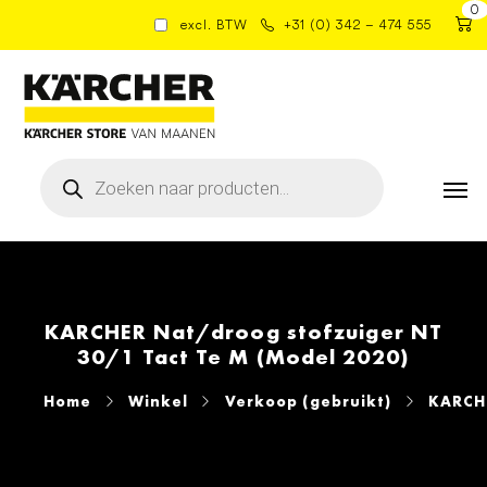
0
excl. BTW
+31 (0) 342 – 474 555
Producten
zoeken
KARCHER Nat/droog stofzuiger NT
30/1 Tact Te M (Model 2020)
Home
Winkel
Verkoop (gebruikt)
KARCHE