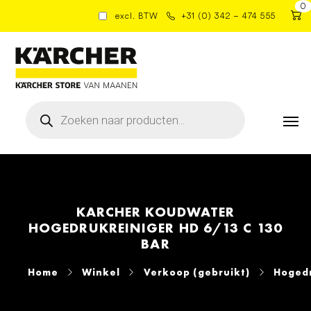
0
excl. BTW
+31 (0) 342 – 474 555
Producten
zoeken
KARCHER KOUDWATER
HOGEDRUKREINIGER HD 6/13 C 130
BAR
Home
Winkel
Verkoop (gebruikt)
Hogedr