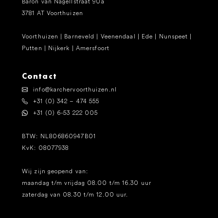
Baron van Nagellstraat 90a
3781 AT Voorthuizen
Voorthuizen | Barneveld | Veenendaal | Ede | Nunspeet |
Putten | Nijkerk | Amersfoort
Contact
info@karchervoorthuizen.nl
+31 (0) 342 – 474 555
+31 (0) 6-53 222 005
BTW: NL806860947B01
KvK: 08077938
Wij zijn geopend van:
maandag t/m vrijdag 08.00 t/m 16.30 uur
zaterdag van 08.30 t/m 12.00 uur.