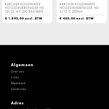
KARCHER KOUDWATER
KARCHER KOUDWATER
HOGEDRUKREINIGER HD
HOGEDRUKREINIGER HD
10/25-4 S 250 BAR 400V
5/12 C 230Volt
€
1.895,00
excl. BTW
€
400,00
excl. BTW
Algemeen
Over ons
Links
Maatwerk
Vacatures
Adres