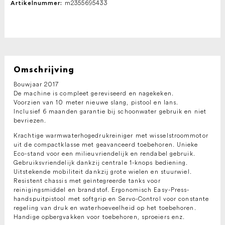
m2355695433
Artikelnummer:
Omschrijving
Bouwjaar 2017
De machine is compleet gereviseerd en nagekeken.
Voorzien van 10 meter nieuwe slang, pistool en lans.
Inclusief 6 maanden garantie bij schoonwater gebruik en niet
bevriezen.
Krachtige warmwaterhogedrukreiniger met wisselstroommotor
uit de compactklasse met geavanceerd toebehoren. Unieke
Eco-stand voor een milieuvriendelijk en rendabel gebruik.
Gebruiksvriendelijk dankzij centrale 1-knops bediening.
Uitstekende mobiliteit dankzij grote wielen en stuurwiel.
Resistent chassis met geïntegreerde tanks voor
reinigingsmiddel en brandstof. Ergonomisch Easy-Press-
handspuitpistool met softgrip en Servo-Control voor constante
regeling van druk en waterhoeveelheid op het toebehoren.
Handige opbergvakken voor toebehoren, sproeiers enz.