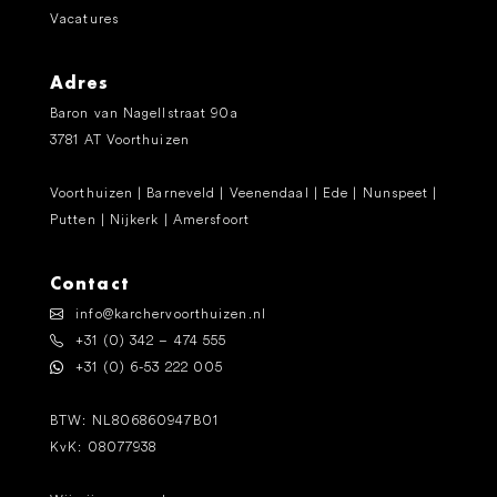
Vacatures
Adres
Baron van Nagellstraat 90a
3781 AT Voorthuizen
Voorthuizen | Barneveld | Veenendaal | Ede | Nunspeet |
Putten | Nijkerk | Amersfoort
Contact
info@karchervoorthuizen.nl
+31 (0) 342 – 474 555
+31 (0) 6-53 222 005
BTW: NL806860947B01
KvK: 08077938