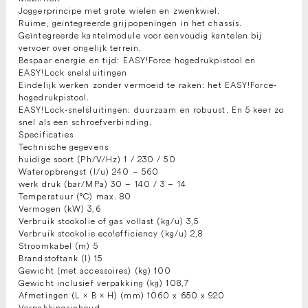
Joggerprincipe met grote wielen en zwenkwiel.
Ruime, geïntegreerde grijpopeningen in het chassis.
Geïntegreerde kantelmodule voor eenvoudig kantelen bij
vervoer over ongelijk terrein.
Bespaar energie en tijd: EASY!Force hogedrukpistool en
EASY!Lock snelsluitingen
Eindelijk werken zonder vermoeid te raken: het EASY!Force-
hogedrukpistool.
EASY!Lock-snelsluitingen: duurzaam en robuust. En 5 keer zo
snel als een schroefverbinding.
Specificaties
Technische gegevens
huidige soort (Ph/V/Hz) 1 / 230 / 50
Wateropbrengst (l/u) 240 – 560
werk druk (bar/MPa) 30 – 140 / 3 – 14
Temperatuur (°C) max. 80
Vermogen (kW) 3,6
Verbruik stookolie of gas vollast (kg/u) 3,5
Verbruik stookolie eco!efficiency (kg/u) 2,8
Stroomkabel (m) 5
Brandstoftank (l) 15
Gewicht (met accessoires) (kg) 100
Gewicht inclusief verpakking (kg) 108,7
Afmetingen (L × B × H) (mm) 1060 x 650 x 920
Verpakkingsinhoud