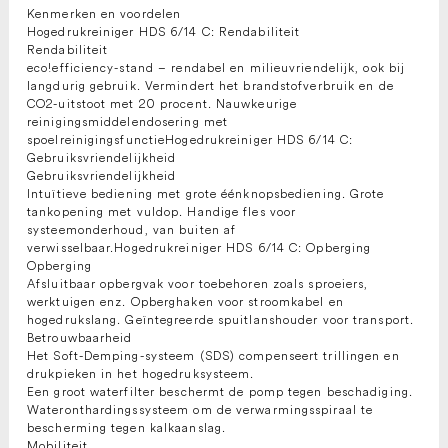
Kenmerken en voordelen
Hogedrukreiniger HDS 6/14 C: Rendabiliteit
Rendabiliteit
eco!efficiency-stand – rendabel en milieuvriendelijk, ook bij
langdurig gebruik. Vermindert het brandstofverbruik en de
CO2-uitstoot met 20 procent. Nauwkeurige
reinigingsmiddelendosering met
spoelreinigingsfunctieHogedrukreiniger HDS 6/14 C:
Gebruiksvriendelijkheid
Gebruiksvriendelijkheid
Intuïtieve bediening met grote éénknopsbediening. Grote
tankopening met vuldop. Handige fles voor
systeemonderhoud, van buiten af
verwisselbaar.Hogedrukreiniger HDS 6/14 C: Opberging
Opberging
Afsluitbaar opbergvak voor toebehoren zoals sproeiers,
werktuigen enz. Opberghaken voor stroomkabel en
hogedrukslang. Geïntegreerde spuitlanshouder voor transport.
Betrouwbaarheid
Het Soft-Demping-systeem (SDS) compenseert trillingen en
drukpieken in het hogedruksysteem.
Een groot waterfilter beschermt de pomp tegen beschadiging.
Wateronthardingssysteem om de verwarmingsspiraal te
bescherming tegen kalkaanslag.
Mobiliteit