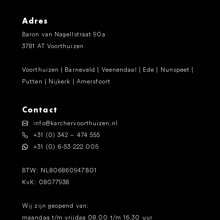
Adres
Baron van Nagellstraat 90a
3781 AT Voorthuizen
Voorthuizen | Barneveld | Veenendaal | Ede | Nunspeet |
Putten | Nijkerk | Amersfoort
Contact
info@karchervoorthuizen.nl
+31 (0) 342 – 474 555
+31 (0) 6-53 222 005
BTW: NL806860947B01
KvK: 08077938
Wij zijn geopend van:
maandag t/m vrijdag 08.00 t/m 16.30 uur