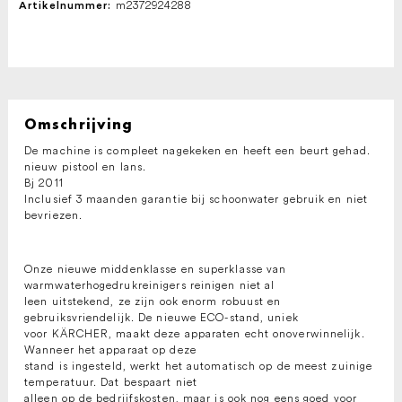
m2372924288
Artikelnummer:
Omschrijving
De machine is compleet nagekeken en heeft een beurt gehad.
nieuw pistool en lans.
Bj 2011
Inclusief 3 maanden garantie bij schoonwater gebruik en niet
bevriezen.
Onze nieuwe middenklasse en superklasse van
warmwaterhogedrukreinigers reinigen niet al
leen uitstekend, ze zijn ook enorm robuust en
gebruiksvriendelijk. De nieuwe ECO-stand, uniek
voor KÄRCHER, maakt deze apparaten echt onoverwinnelijk.
Wanneer het apparaat op deze
stand is ingesteld, werkt het automatisch op de meest zuinige
temperatuur. Dat bespaart niet
alleen op de bedrijfskosten, maar is ook nog eens goed voor