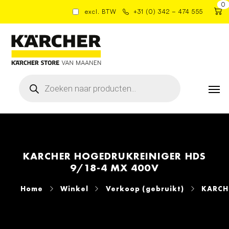
0
excl. BTW
+31 (0) 342 – 474 555
Producten
zoeken
KARCHER HOGEDRUKREINIGER HDS
9/18-4 MX 400V
Home
Winkel
Verkoop (gebruikt)
KARCH