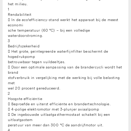
het milieu.
1
Rendabiliteit
 In de eco!efficiency-stand werkt het apparaat bij de meest
economi
sche temperatuur (60 °C) – bij een volledige
waterdoorstroming.
3
Bedrijfszekerheid
 Het grote, geïntegreerde waterfijnfilter beschermt de
hogedrukpomp
betrouwbaar tegen vuildeeltjes.
 Door een optimale aanpassing van de brandercycli wordt het
brand
stofverbruik in vergelijking met de werking bij volle belasting
met
wel 20 procent gereduceerd.
2
Hoogste efficiëntie
 Beproefde en uiterst efficiënte en brandertechnologie.
 4-polige elektromotor met 3-plunjer axiaalpomp
 De ingebouwde uitlaatgasthermostaat schakelt bij een
uitlaatgastem
peratuur van meer dan 300 °C de aandrijfmotor uit.
4