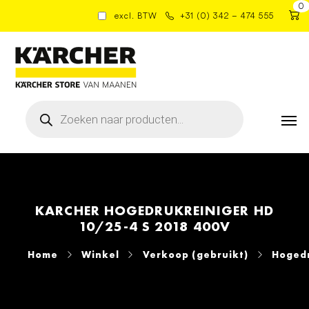
0
excl. BTW
+31 (0) 342 – 474 555
Producten
zoeken
KARCHER HOGEDRUKREINIGER HD
10/25-4 S 2018 400V
Home
Winkel
Verkoop (gebruikt)
Hogedr