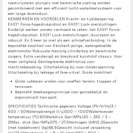
roestvrijstalen plunjers met keramische coating worden
gecombineerd met een efficiënt lucht-waterkoelsysteem voor
een lange levensduur.
KENMERKEN EN VOORDELEN Kracht- en tijdsbesparing:
EASY! Force-hogedrukpistool en EASY! Lock-snelsluitingen
Eindelijk werken zonder vermoeid te raken: het EASY! Force-
hogedrukpistool. EASY! Lock-snelsluitingen: duurzaam en
robuust. En 5 keer zo snel als een schroefverbinding. In de
beproefde kwaliteit van Kärcher4-polige, watergekoelde
elektromotor Robuuste messing cilinderkop en keramische
zuigers. Extra verstevigd en breukvast kunststof chassis. Voor
meer veiligheid Geïntegreerde elektronica voor
machinebewaking. Uitschakeling bij over-/onderspanning.
Uitschakeling bij lekkage of fase-uitval. Grote mobiliteit
Grote rubberen wielen voor oneffen terrein, trappen of
terrassen.
Beproefd steekwagenprincipe voor gemakkelijk en
ergonomisch transport.
SPECIFICATIES Technische gegevens Voltage (Ph/V/Hz)3 /
400 / 50Wateropbrengst (l/u)500 – 1000Watertoevoer
temperatuur (°C)60Werkdruk (bar/MPa)30 – 250 / 3 –
25Max. druk (bar/MPa)275 / 27,5Vermogen (kW)9,2Gewicht
(met toebehoren) (kg)68,6Gewicht inclusief verpakking
(kg)74,1Afmetingen (L × B × H) (mm)560 x 500 x