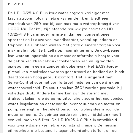
Bj: 2018
De HD 10/25-4 S Plus koudwater hogedrukreiniger met
krachtstroommotor is gebruiksvriendelijk en biedt een
werkdruk van 250 bar bij een maximale wateropbrengst van
1.000 l/u. Dankzij zijn staande bouwwijze neemt de HD
10/25-4 S Plus minder ruimte in dan een conventioneel
apparaat en is deze veel wendbaarder, vooral op ladders en
trappen. De rubberen wielen met grote diameter zorgen voor
maximale mobiliteit, zelfs op moeilijk terrein. De duwbeugel
kan worden ingesteld op de meest comfortabele hoogte voor
de gebruiker. Niet-gebruikt toebehoren kan veilig worden
opgeborgen in een afzonderlijk opbergvak. Het EASY!Force-
pistool kan moeiteloos worden gehanteerd en bediend en biedt
daardoor een hoog gebruikscomfort. Het is uitgerust met
Servo-Control voor het comfortabel instellen van de druk en
waterhoeveelheid. De spuitlans kan 360° worden gedraaid bij
volledige druk. Andere kenmerken zijn de sturing met
drukschakelaar, die de pomp uitschakelt zodra het spuitpistool
wordt losgelaten en daardoor de levensduur van de motor en
pomp verlengt, en het elektronisch controlesysteem voor de
motor en pomp. De geïntegreerde reinigingsmiddeltank heeft
een volume van 6 liter. De HD 10/25-4 S Plus is ontwikkeld
voor zware dagelijkse gebruiksomstandigheden. De messing
cilinderkop, die bestand is tegen chemische stoffen, en de