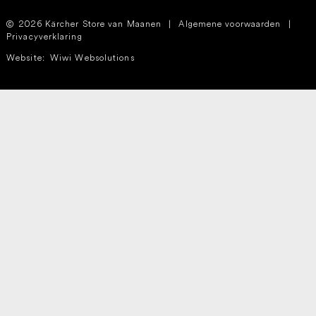
2026 Kärcher Store van Maanen
|
Algemene voorwaarden
|
Privacyverklaring
Website:
Wiwi Websolutions