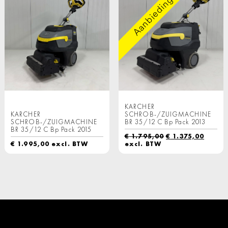
Aanbieding!
KARCHER
KARCHER
SCHROB-/ZUIGMACHINE
SCHROB-/ZUIGMACHINE
BR 35/12 C Bp Pack 2013
BR 35/12 C Bp Pack 2015
Oorspronkelijk
Huidi
€
1.795,00
€
1.375,00
prijs
prijs
€
1.995,00
excl. BTW
excl. BTW
was:
is:
€ 1.795,00.
€ 1.37