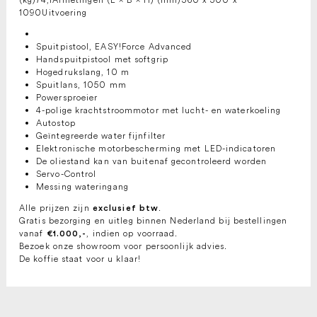
1090Uitvoering
Spuitpistool, EASY!Force Advanced
Handspuitpistool met softgrip
Hogedrukslang, 10 m
Spuitlans, 1050 mm
Powersproeier
4-polige krachtstroommotor met lucht- en waterkoeling
Autostop
Geïntegreerde water fijnfilter
Elektronische motorbescherming met LED-indicatoren
De oliestand kan van buitenaf gecontroleerd worden
Servo-Control
Messing wateringang
Alle prijzen zijn
.
exclusief btw
Gratis bezorging en uitleg binnen Nederland bij bestellingen
vanaf
, indien op voorraad.
€1.000,-
Bezoek onze showroom voor persoonlijk advies.
De koffie staat voor u klaar!