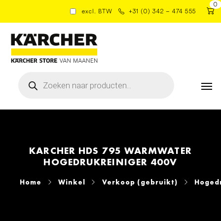
0
excl. BTW
+31 (0) 342 – 474 555
Producten
zoeken
KARCHER HDS 795 WARMWATER
HOGEDRUKREINIGER 400V
Home
Winkel
Verkoop (gebruikt)
Hogedr