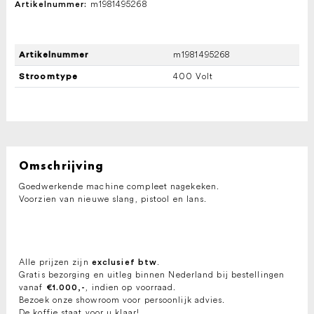
m1981495268
Artikelnummer:
m1981495268
Artikelnummer
400 Volt
Stroomtype
Omschrijving
Goedwerkende machine compleet nagekeken.
Voorzien van nieuwe slang, pistool en lans.
Alle prijzen zijn
.
exclusief btw
Gratis bezorging en uitleg binnen Nederland bij bestellingen
vanaf
, indien op voorraad.
€1.000,-
Bezoek onze showroom voor persoonlijk advies.
De koffie staat voor u klaar!