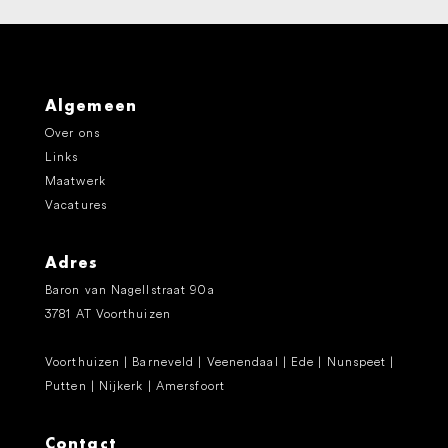
Algemeen
Over ons
Links
Maatwerk
Vacatures
Adres
Baron van Nagellstraat 90a
3781 AT Voorthuizen
Voorthuizen | Barneveld | Veenendaal | Ede | Nunspeet |
Putten | Nijkerk | Amersfoort
Contact