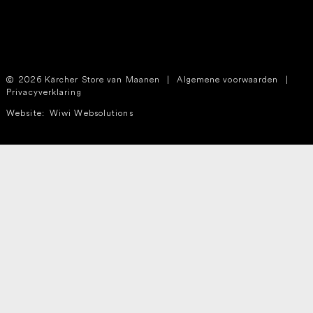
2026 Kärcher Store van Maanen
|
Algemene voorwaarden
|
Privacyverklaring
Website:
Wiwi Websolutions